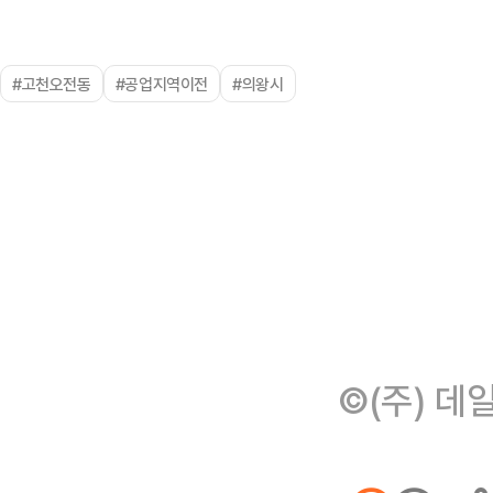
#고천오전동
#공업지역이전
#의왕시
©(주) 데