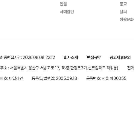
인물
종교
사회일반
날씨
생활문화
최종편집시간: 2026.08.08 22:12
회사소개
편집규약
광고제휴문의
주소 : 서울특별시 용산구 서빙고로 17, 18층(한강로3가,센트럴파크 타워동)
전화 
제호: 데일리안
등록일/발행일: 2005.09.13
등록번호: 서울 아00055