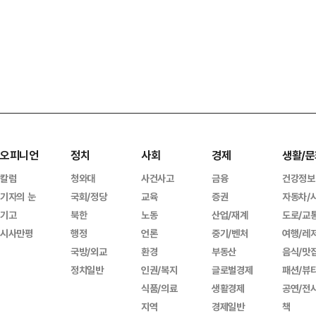
오피니언
정치
사회
경제
생활/문
칼럼
청와대
사건사고
금융
건강정보
기자의 눈
국회/정당
교육
증권
자동차/
기고
북한
노동
산업/재계
도로/교
시사만평
행정
언론
중기/벤처
여행/레
국방/외교
환경
부동산
음식/맛
정치일반
인권/복지
글로벌경제
패션/뷰
식품/의료
생활경제
공연/전
지역
경제일반
책