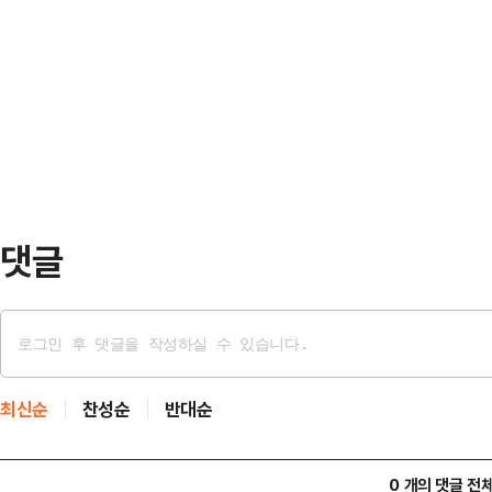
롯해 수원시 관계자, 노동안전지킴이 
웃골공원 바닥분수, 고천체육공원 물
됐다.합동 점검은 밀폐공간 등에서 
원 물놀이장, 하늘빛공원 물놀이장,
위해 '내손다구역 가공송전선로 지중
등 총 9개소이다.시…
며, 공사 시 각별한 주의가 요구되
신축 공사' 현장점검도 함께 추진됐다
부딪힘 3대 …
댓글
최신순
찬성순
반대순
0 개의 댓글 전