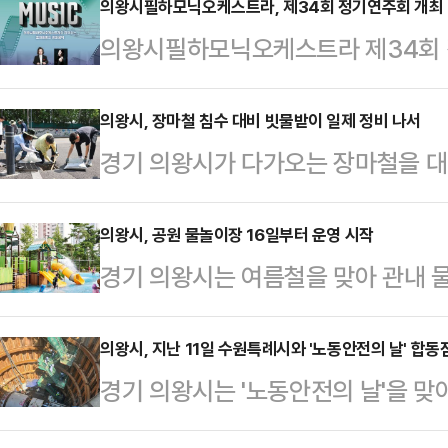
고, 시민들과 함께 자유와 평화의 소
의왕시필하모닉오케스트라, 제34회 정기연주회 개최
의왕시필하모닉오케스트라 제34회 정
다.김성제 의왕시장을 비롯해 6.2
계원예술대학교 우경아트홀에서 열
시의회 의원과 시민 등 200여 명이
하모닉오케스트라의 서른네 번째 정
의왕시, 장마철 침수 대비 빗물받이 일제 정비 나서
헌정 공연 △유공자 표창 △회고사 
경기 의왕시가 다가오는 장마철을 대
아 본 영화 속 명곡들을 오케스트라
진행됐다.이날 행사에서는 보훈·안보
고 나섰다.시는 지난 16일부터 오는
동시에 선사할 예정이다.초여름 저녁
됐다.정무권 6.25전…
동안 침수 피해를 유발할 가능성이 
의왕시, 공원 물놀이장 16일부터 운영 시작
사라지다', '시네마 천국', '미션 임
경기 의왕시는 여름철을 맞아 관내 
방침이다.시에서는 그동안 주요 도로
추억의 영화 테마음악은 물론, 독창
고 13일 밝혔다.시는 아이들이 시원
로 추진해 왔으며, 이번 정비 주간 
라이터 장재인이 오케스…
장을 개장하고 있으며, 올해는 예년보
의왕시, 지난 11일 수원특례시와 '노동안전의 날' 합동
거 침수 피해 이력이 있거나 저지대,
경기 의왕시는 '노동안전의 날'을 맞
주 앞당긴 오는 16일부터 물놀이장을
을 진행할 예정이다.특히, 경기도 
설 현장 안전 점검을 진행했다고 12
다.물놀이장 운영 장소는 가막들공원 
등의 인력을 활…