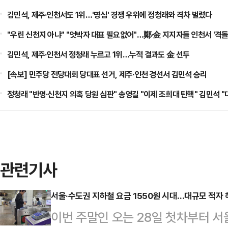
김민석, 제주·인천서도 1위…'명심' 경쟁 우위에 정청래와 격차 벌렸다
"우린 신천지 아냐" "엇박자 대표 필요없어"…鄭·金 지지자들 인천서 '격돌
김민석, 제주·인천서 정청래 누르고 1위…누적 결과도 金 선두
[속보] 민주당 전당대회 당대표 선거, 제주·인천 경선서 김민석 승리
정청래 "반명·신천지 의혹 당원 심판" 송영길 "이제 조희대 탄핵" 김민석 
관련기사
서울·수도권 지하철 요금 1550원 시대…대규모 적자 
이번 주말인 오는 28일 첫차부터 서