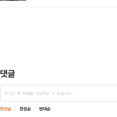
혔다.이동률 서울시 행정국장은 "이번
높은 운영 비용과 실효성에 의문을 
터 일원 약 1만…
동력을 확보하고 저출산 대응, 문화 향
을 적재적소에 배치하는 것이 간접
한 사회적 수요에 선제적으로 대응하
주장했다.19일 데일리안 취재를 종합
심으로 인재를 전략적으로 배치함으
1063곳인 반면, 설치된…
제공하겠다"고 밝혔다.◇3급 이상
본부장 김태희 ▲시민건강국장 이동
송호재 ▲비서실장 송광남 ▲…
댓글
최신순
찬성순
반대순