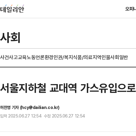
오피
사회
사건사고
교육
노동
언론
환경
인권/복지
식품/의료
지역
인물
사회일반
서울지하철 교대역 가스유입으로
허찬영 기자 (hcy@dailian.co.kr)
입력 2025.06.27 12:54 수정 2025.06.27 12:54