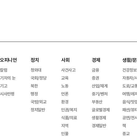
오피니언
정치
사회
경제
생활/문
칼럼
청와대
사건사고
금융
건강정보
기자의 눈
국회/정당
교육
증권
자동차/
기고
북한
노동
산업/재계
도로/교
시사만평
행정
언론
중기/벤처
여행/레
국방/외교
환경
부동산
음식/맛
정치일반
인권/복지
글로벌경제
패션/뷰
식품/의료
생활경제
공연/전
지역
경제일반
책
인물
종교