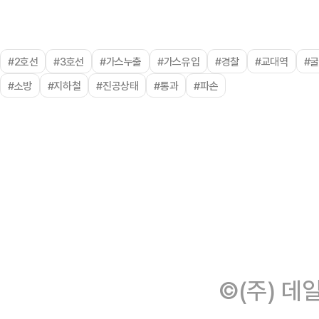
#2호선
#3호선
#가스누출
#가스유입
#경찰
#교대역
#
#소방
#지하철
#진공상태
#통과
#파손
©(주) 데