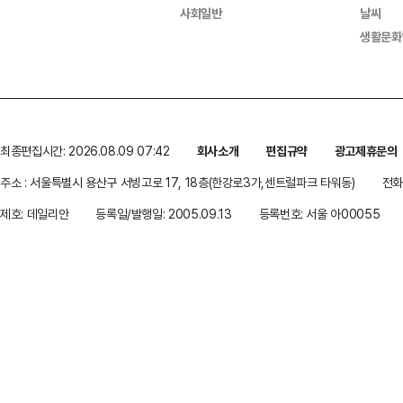
사회일반
날씨
생활문화
최종편집시간: 2026.08.09 07:42
회사소개
편집규약
광고제휴문의
주소 : 서울특별시 용산구 서빙고로 17, 18층(한강로3가,센트럴파크 타워동)
전화 
제호: 데일리안
등록일/발행일: 2005.09.13
등록번호: 서울 아00055