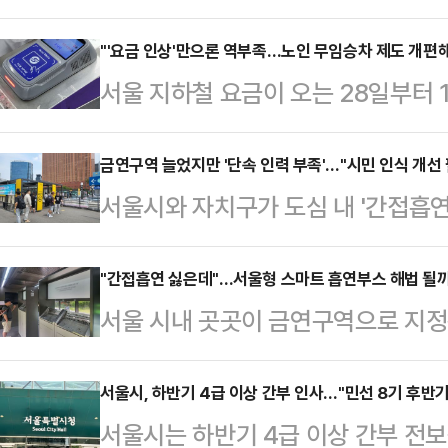
원 인상된다. 서울시가 지난 2023
지 약 2년 만에 요금 인상이 마무리
"'요금 인상'만으론 역부족…노인 무임승차 제도 개편해
서울 지하철 요금이 오는 28일부터
있는 서울교통공사는 연간 1600억
만성 적자 문제를 두고 '노인 무임승
일부 완화될 것으로 보인다. 다만 
있다. 서울지하철 적자의 주된 원인
금연구역 늘었지만 '단속 인력 부족'…"시민 인식 개선 
기록한 상황에서 근본적인 적자 해소
서울시와 자치구가 도심 내 '간접흡연
40여 년간 유지됐지만, 급속한 고
시와 서울교통공사에 따르면 서울·경
책을 시행하고 있다. 최근 중구는 서
사의 재정 부담을 가중시키고 때문이
원에서 15…
금연구역으로 지정하고 해당 지역에서
"간접흡연 싫은데"…서울형 스마트 흡연부스 해법 될까
상향과 함께 전액 무임승차 혜택을 
서울 시내 곳곳이 금연구역으로 지정
다만 단속 인력 부족이 한계로 지적되
일 데일리안 취재를 종합하면 지난
실정이다. 이로 인해 거리 곳곳에서
선을 위한 대책도 병행 추진하고 있다
금은 4134억620…
늘어나면서 시민 간 갈등도 깊어지고
서울시, 하반기 4급 이상 간부 인사…"민선 8기 후반기
면 지난 1일부터 서울역광장과 인근
서울시는 하반기 4급 이상 간부 전보
시가 밀폐형 '스마트 흡연부스'를 설
역은 ▲서울역광장 및 역사 주변 