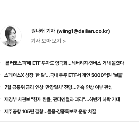
원나래 기자 (wiing1@dailian.co.kr)
기사 모아 보기 >
'롤러코스피'에 ETF 투자도 양극화…레버리지·인버스 거래 몰렸다
스페이스X 상장 '한 달'…국내 우주 ETF서 개인 5000억원 '썰물'
7월 금통위 금리 인상 '만장일치' 전망…연속 인상 여부 관심
재경부 차관보 "현재 환율, 펀더멘털과 괴리"…하반기 하락 기대
제주공항 105편 결항…돌풍·강풍특보로 운항 차질