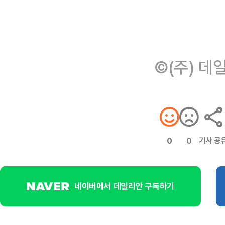
©(주) 데
기사 공
0
0
네이버에서 데일리안 구독하기