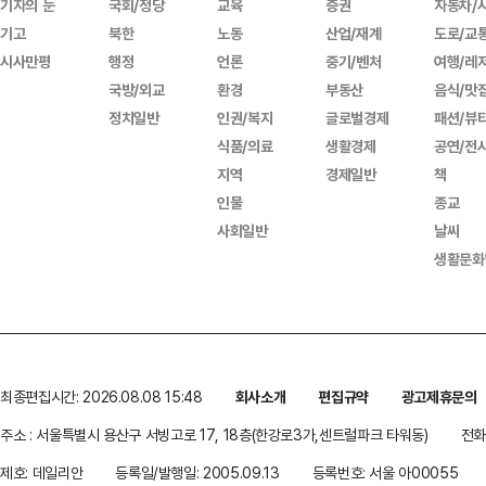
기자의 눈
국회/정당
교육
증권
자동차/
기고
북한
노동
산업/재계
도로/교
시사만평
행정
언론
중기/벤처
여행/레
국방/외교
환경
부동산
음식/맛
정치일반
인권/복지
글로벌경제
패션/뷰
식품/의료
생활경제
공연/전
지역
경제일반
책
인물
종교
사회일반
날씨
생활문화
최종편집시간: 2026.08.08 15:48
회사소개
편집규약
광고제휴문의
주소 : 서울특별시 용산구 서빙고로 17, 18층(한강로3가,센트럴파크 타워동)
전화 
제호: 데일리안
등록일/발행일: 2005.09.13
등록번호: 서울 아00055