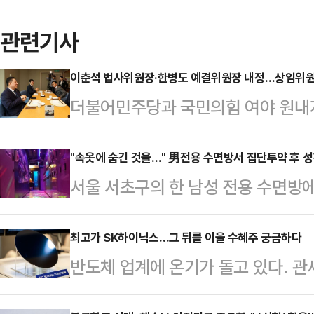
관련기사
이춘석 법사위원장·한병도 예결위원장 내정…상임위원
더불어민주당과 국민의힘 여야 원내
예산안 처리를 위한 오찬 회동을 가
못했다. 민주당은 추가경정예산(추경
"속옷에 숨긴 것을…" 男전용 수면방서 집단투약 후 
서울 서초구의 한 남성 전용 수면방
처리를 예고했다.김병기 민주당 원
다.26일 서울 은평경찰서는 마약류관
진석 민주당, 유상범 국민의힘 원내
통책, 투약자 등 15명을 검거하고 
최고가 SK하이닉스…그 뒤를 이을 수혜주 궁금하다
에서 1시간여 협의에 나섰으나 결론을
반도체 업계에 온기가 돌고 있다. 
는 지난 4월 검거된 단순 투약자에
석은 "여당은 6월 임시국회 내 추경 
지능(AI) 관련 수요에 탄력이 붙으
됐다.지난해 1월부터 올해 5월까지
를 열어야 하니 협조해달라…