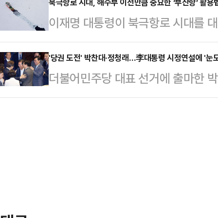
우려를 우선 반영해 주문이 몰렸다는 
북극항로 시대, 해수부 이전만큼 중요한 ‘부산항’ 활용
밀반입한 A씨가 수사망에 포착돼 구
이재명 대통령이 북극항로 시대를 
화할 내년께 엔비디아에 집중됐던 수요
와 앱을 통해 판매돼 서초구 남성 
로 했다. 정부 중요 부처를 통째 옮
승으로 이어질 수 있다는 관측이다.2
진다는 첩보가 입수됐다.…
역할을 맡을 것으로 보인다.특히 부
'당권 도전' 박찬대·정청래…李대통령 시정연설에 '눈도
익 실현 매물 출회로 하락 마감했지만
더불어민주당 대표 선거에 출마한 박
점 항만으로서 환적은 기본, 물류 허
를 보였다. 프리마켓에서 30만원을 
가경정예산안 시정연설 기회를 빌려 '
된다.북극항로는 말 그대로 북극해를
2.45% 오른 2…
이 대통령과 만나 환한 미소로 악수했
다. 북극해를 가로질러 아시아와 유
엔 이 대통령과 나눈 대화와 영상 등
러시아 북부 해안을 따라가는 북극해
표 적임자라는 점을 부각했다.정청래
서항로, 북극점 주변을…
앞서 국회 본관 입구로 나가 이 대통
연설 이후 페이스북에 "국회 본청 앞
대통령께서 다…