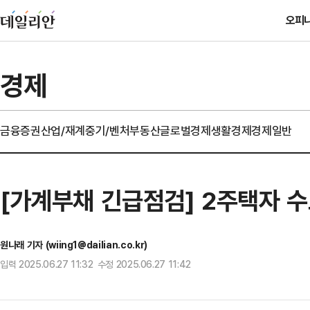
오피
경제
금융
증권
산업/재계
중기/벤처
부동산
글로벌경제
생활경제
경제일반
[가계부채 긴급점검] 2주택자 
원나래 기자 (wiing1@dailian.co.kr)
입력 2025.06.27 11:32 수정 2025.06.27 11:42