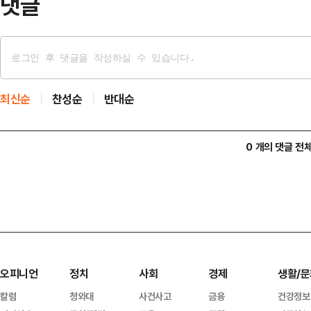
댓글
최신순
찬성순
반대순
0 개의 댓글 전
오피니언
정치
사회
경제
생활/문
칼럼
청와대
사건사고
금융
건강정보