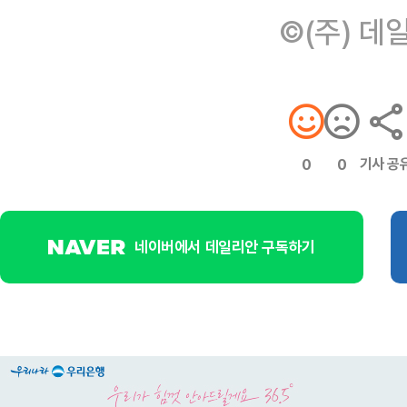
©(주) 데
기사 공
0
0
네이버에서 데일리안 구독하기