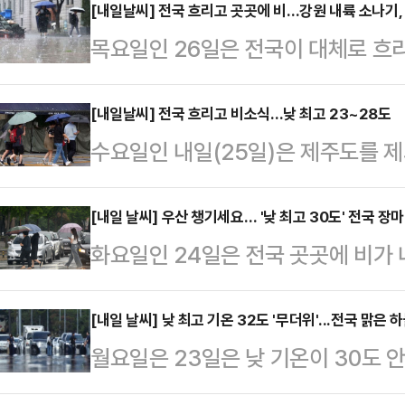
[내일날씨] 전국 흐리고 곳곳에 비…강원 내륙 소나기,
목요일인 26일은 전국이 대체로 흐
제주도는 구름 많다가 밤부터 차차 
26일 새벽까지는 강원도와 충북을 
[내일날씨] 전국 흐리고 비소식…낮 최고 23~28도
수요일인 내일(25일)은 제주도를 제
까지는 대부분 지역에서 비가 소강상
일 기상청에 따르면 오는 25일은 
북 일부 지역에는 오전 6시에서 9시 
비가 내리겠다.이날부터 25일까지 
[내일 날씨] 우산 챙기세요… '낮 최고 30도' 전국 장마
어지는 곳도 있겠다.오후 3시부터 
화요일인 24일은 전국 곳곳에 비가
도, 대전·세종·충남, 충북, 대구·경
로 소나기가 내릴 가능성이 있으며, 
다.23일 기상청에 따르면 내일은 
5~30㎜, 전북 10~40㎜ ▲부
최저기온 18~2…
오전부터 충청권남부와 전북, 경북권
[내일 날씨] 낮 최고 기온 32도 '무더위'...전국 맑은 
5∼20㎜ 내외다. 일부 지역에서는
월요일은 23일은 낮 기온이 30도
내륙, 충청권북부, 경북북부에 비가 
인다.아침 최저기온은 18~22도, 낮
다.기상청에 따르면 아침 최저기온은 
부, 강원도(강원중·남부내륙 제외)로
주요 지역별 예…