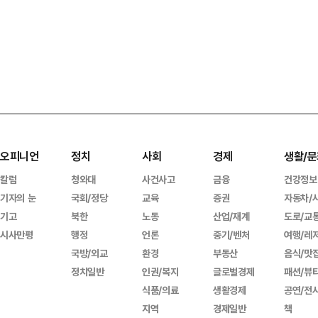
오피니언
정치
사회
경제
생활/문
칼럼
청와대
사건사고
금융
건강정보
기자의 눈
국회/정당
교육
증권
자동차/
기고
북한
노동
산업/재계
도로/교
시사만평
행정
언론
중기/벤처
여행/레
국방/외교
환경
부동산
음식/맛
정치일반
인권/복지
글로벌경제
패션/뷰
식품/의료
생활경제
공연/전
지역
경제일반
책