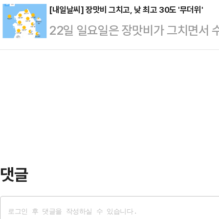
예상된다.온열질환 발생 가능성이 높
[내일날씨] 장맛비 그치고, 낮 최고 30도 '무더위'
경기, 강원도, 대전·세종·충남, 충북,
22일 일요일은 장맛비가 그치면서 
중독 예방을 위해 음식도 철저히 관
경북, 울릉도·독도 20∼60㎜, 서
고 남부 지방도 대체로 흐리다가 오
▲서울 19도 ▲인천 19도 ▲춘천 1
20∼60㎜(많…
다. 남부 지방은 새벽까지, 제주도는
19도 ▲전주 19도 ▲광주 20도 ▲
따르면 내일 아침 최저기온은 15∼2
▲서울 32도 ▲인천 28도 ▲춘천 
다. 비가 그치고 다시 낮 기온이 오
3…
다.이날부터 내일까지 이틀 동안 전
이상), 경상권과 제주도는 30∼80
내륙 120㎜…
댓글