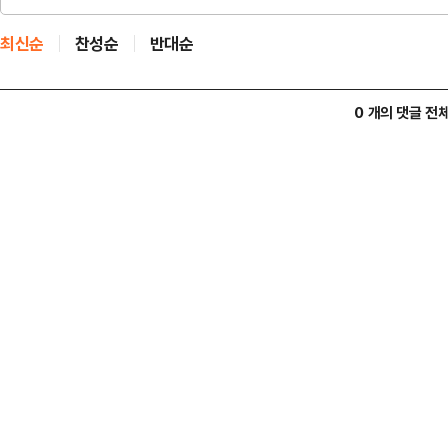
최신순
찬성순
반대순
0 개의 댓글 전