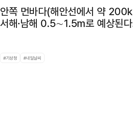
안쪽 먼바다(해안선에서 약 200㎞
서해·남해 0.5∼1.5m로 예상된다
#기상청
#내일날씨