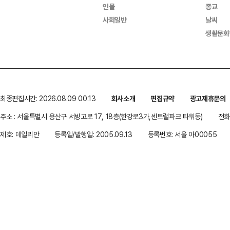
인물
종교
사회일반
날씨
생활문화
최종편집시간: 2026.08.09 00:13
회사소개
편집규약
광고제휴문의
주소 : 서울특별시 용산구 서빙고로 17, 18층(한강로3가,센트럴파크 타워동)
전화 
제호: 데일리안
등록일/발행일: 2005.09.13
등록번호: 서울 아00055