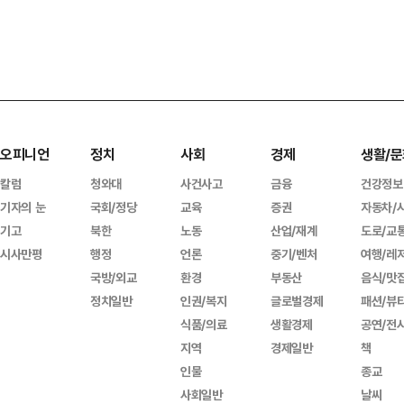
오피니언
정치
사회
경제
생활/문
칼럼
청와대
사건사고
금융
건강정보
기자의 눈
국회/정당
교육
증권
자동차/
기고
북한
노동
산업/재계
도로/교
시사만평
행정
언론
중기/벤처
여행/레
국방/외교
환경
부동산
음식/맛
정치일반
인권/복지
글로벌경제
패션/뷰
식품/의료
생활경제
공연/전
지역
경제일반
책
인물
종교
사회일반
날씨