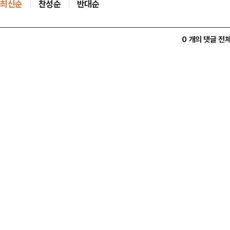
최신순
찬성순
반대순
0 개의 댓글 전