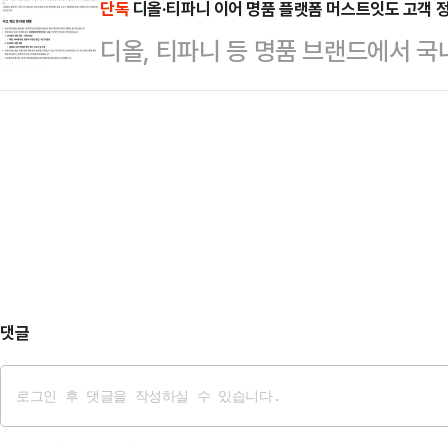
범하겠다고 밝혔다.김현정 민주당 원
단독
디올·티파니 이어 명품 플랫폼 머스트잇도 고객 
"지방을 돌아보니 경제가 매우 어렵다
디올, 티파니 등 명품 브랜드에서 국
비공개 회의 후 기자들과 만나 "검찰
기업과 3만5000여명 직원들이 있다
어 명품 플랫폼 머스트잇에서도 개
다. TF위원장은 아직 확정되지 않
니 미국과의 관세 협정에…
잇은 전날인 25일 홈페이지 공지를
장 중 △예산결산특별위원회 △법
보호를 최우선 가치로 삼고, 철저한 
관광위원회 네 곳을 우선 선출한다는
다"라며 "그럼에도 불구하고 최근 시
는 변화의 여지가 없다는 점을 분…
출 사고가 발생하였다"고 밝혔다.유출
성별, 휴대전화번호, 이메일, 주소 등
입일, 아이디 …
댓글