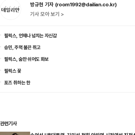
방규현 기자 (room1992@dailian.co.kr)
기사 모아 보기 >
필릭스, 언제나 넘치는 자신감
승민, 주먹 불끈 쥐고
필릭스, 숨만 쉬어도 화보
필릭스 꽃
포즈 취하는 한
관련기사