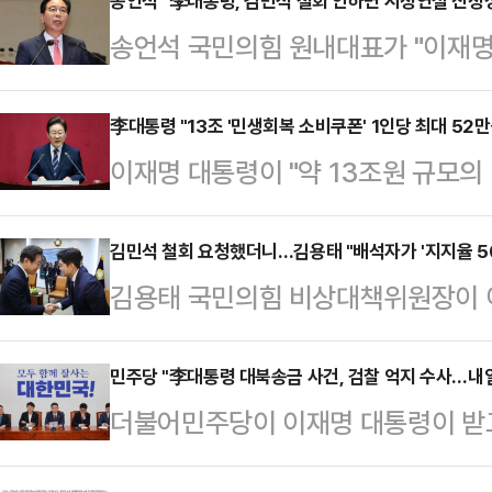
송언석 "李대통령, 김민석 철회 안하면 시정연설 진정성
송언석 국민의힘 원내대표가 "이재
겠지만 김 후보자를 철회하지 않으면
했다.송언석 원내대표는 26일 오전
李대통령 "13조 '민생회복 소비쿠폰' 1인당 최대 52만
이재명 대통령이 "약 13조원 규모
연설 직전 의원총회를 열고 이같이 
을 보강하고, 내수시장 활성화를 지원
후보자의 지명철회가 최고의 경제정
일 국회에서 한 추가경정예산안 시정
김민석 철회 요청했더니…김용태 "배석자가 '지지율 5
다"고 전했다.그는 전날 자정 종료된
김용태 국민의힘 비상대책위원장이 
지급하되, 취약계층과 인구소멸지역은
자와 민주당은 증인도 참고인도 자료
보자 지명 철회를 요청했지만, 배석한
다"면서 이같이 말했다.이 대통령은 
었다"며 "하지만 인사청문특별위원
50%가 넘는다는 말을 들었다고 전
민주당 "李대통령 대북송금 사건, 검찰 억지 수사…내일
까지 지원하게 된다"며 "지역경제
더불어민주당이 이재명 대통령이 받고
회에서 기자들을 만나 국회의장 접
6000억원 국비를 추가 투입해 할인
의 강압 수사가 있었다고 주장하며, 
(추경)안 시정연설 사전환담에서 "세
확대했다"고 밝혔다.이 …