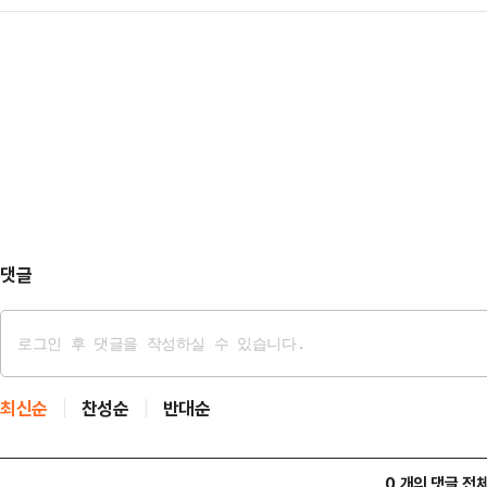
증을 예고하고 있다. 이미 이번 장관
다. TF위원장은 아직 확정되지 않
니 미국과의 관세 협정에…
검증을 통해 전문성과 도덕성을 파악
장 중 △예산결산특별위원회 △법
국무총리 후보자의 국회 인사청문회가
관광위원회 네 곳을 우선 선출한다는
치러졌음에도, 제기된 의혹들에 전국
는 변화의 여지가 없다는 점을 분…
게 물음부호를 붙이는데 성공한 전례
론전에 청문 정국이 제격이라는 이야
민의힘 의원들과 보…
댓글
최신순
찬성순
반대순
0 개의 댓글 전