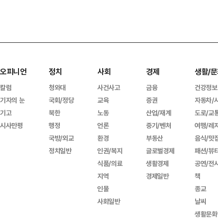
오피니언
정치
사회
경제
생활/문
칼럼
청와대
사건사고
금융
건강정보
기자의 눈
국회/정당
교육
증권
자동차/
기고
북한
노동
산업/재계
도로/교
시사만평
행정
언론
중기/벤처
여행/레
국방/외교
환경
부동산
음식/맛
정치일반
인권/복지
글로벌경제
패션/뷰
식품/의료
생활경제
공연/전
지역
경제일반
책
인물
종교
사회일반
날씨
생활문화