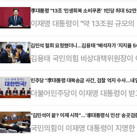
겠지만 김 후보자를 철회하지 않으면
했다.송언석 원내대표는 26일 오전
李대통령 "13조 '민생회복 소비쿠폰' 1인당 최대 52만
이재명 대통령이 "약 13조원 규모
연설 직전 의원총회를 열고 이같이 
을 보강하고, 내수시장 활성화를 지원
후보자의 지명철회가 최고의 경제정
일 국회에서 한 추가경정예산안 시정
김민석 철회 요청했더니…김용태 "배석자가 '지지율 5
다"고 전했다.그는 전날 자정 종료된
김용태 국민의힘 비상대책위원장이 
지급하되, 취약계층과 인구소멸지역은
자와 민주당은 증인도 참고인도 자료
보자 지명 철회를 요청했지만, 배석한
다"면서 이같이 말했다.이 대통령은 
었다"며 "하지만 인사청문특별위원
50%가 넘는다는 말을 들었다고 전
민주당 "李대통령 대북송금 사건, 검찰 억지 수사…내일
까지 지원하게 된다"며 "지역경제
더불어민주당이 이재명 대통령이 받고
회에서 기자들을 만나 국회의장 접
6000억원 국비를 추가 투입해 할인
의 강압 수사가 있었다고 주장하며, 
(추경)안 시정연설 사전환담에서 "세
확대했다"고 밝혔다.이 …
범하겠다고 밝혔다.김현정 민주당 원
"김민석이 끝? 이제 시작"…'李대통령식 인선' 송곳
"지방을 돌아보니 경제가 매우 어렵다
국민의힘이 이재명 대통령이 지명한 1
비공개 회의 후 기자들과 만나 "검찰
기업과 3만5000여명 직원들이 있다