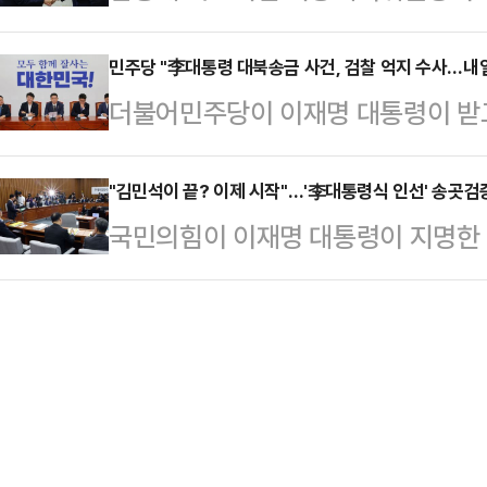
보자 지명 철회를 요청했지만, 배석한
다"면서 이같이 말했다.이 대통령은 
었다"며 "하지만 인사청문특별위원
50%가 넘는다는 말을 들었다고 전
민주당 "李대통령 대북송금 사건, 검찰 억지 수사…내일
까지 지원하게 된다"며 "지역경제
더불어민주당이 이재명 대통령이 받고
회에서 기자들을 만나 국회의장 접
6000억원 국비를 추가 투입해 할인
의 강압 수사가 있었다고 주장하며, 
(추경)안 시정연설 사전환담에서 "세
확대했다"고 밝혔다.이 …
범하겠다고 밝혔다.김현정 민주당 원
"김민석이 끝? 이제 시작"…'李대통령식 인선' 송곳
"지방을 돌아보니 경제가 매우 어렵다
국민의힘이 이재명 대통령이 지명한 1
비공개 회의 후 기자들과 만나 "검찰
기업과 3만5000여명 직원들이 있다
증을 예고하고 있다. 이미 이번 장관
다. TF위원장은 아직 확정되지 않
니 미국과의 관세 협정에…
검증을 통해 전문성과 도덕성을 파악
장 중 △예산결산특별위원회 △법
국무총리 후보자의 국회 인사청문회가
관광위원회 네 곳을 우선 선출한다는
치러졌음에도, 제기된 의혹들에 전국
는 변화의 여지가 없다는 점을 분…
게 물음부호를 붙이는데 성공한 전례