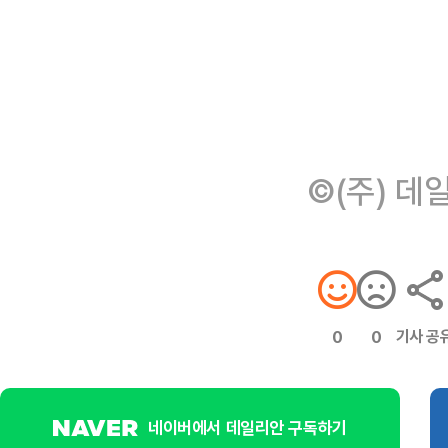
©(주) 데
기사 공
0
0
네이버에서 데일리안 구독하기