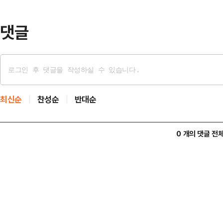
론전에 청문 정국이 제격이라는 이야
민의힘 의원들과 보…
댓글
최신순
찬성순
반대순
0 개의 댓글 전