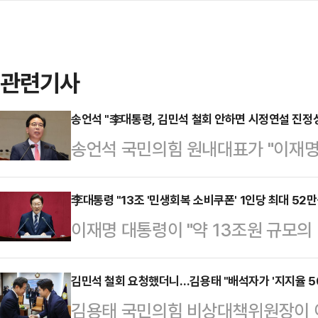
관련기사
송언석 "李대통령, 김민석 철회 안하면 시정연설 진정성
송언석 국민의힘 원내대표가 "이재
겠지만 김 후보자를 철회하지 않으면
했다.송언석 원내대표는 26일 오전
李대통령 "13조 '민생회복 소비쿠폰' 1인당 최대 52만
이재명 대통령이 "약 13조원 규모
연설 직전 의원총회를 열고 이같이 
을 보강하고, 내수시장 활성화를 지원
후보자의 지명철회가 최고의 경제정
일 국회에서 한 추가경정예산안 시정
김민석 철회 요청했더니…김용태 "배석자가 '지지율 5
다"고 전했다.그는 전날 자정 종료된
김용태 국민의힘 비상대책위원장이 
지급하되, 취약계층과 인구소멸지역은
자와 민주당은 증인도 참고인도 자료