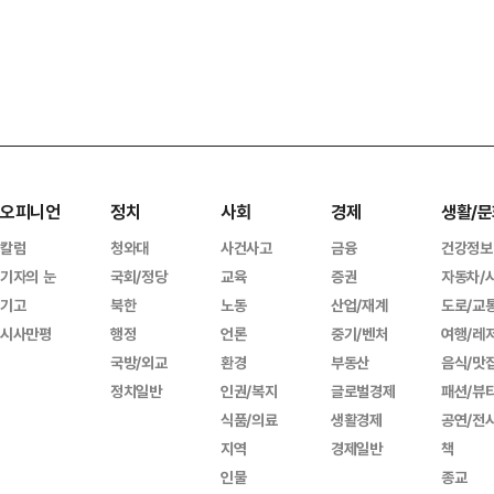
오피니언
정치
사회
경제
생활/문
칼럼
청와대
사건사고
금융
건강정보
기자의 눈
국회/정당
교육
증권
자동차/
기고
북한
노동
산업/재계
도로/교
시사만평
행정
언론
중기/벤처
여행/레
국방/외교
환경
부동산
음식/맛
정치일반
인권/복지
글로벌경제
패션/뷰
식품/의료
생활경제
공연/전
지역
경제일반
책
인물
종교