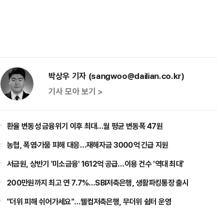
박상우 기자 (sangwoo@dailian.co.kr)
기사 모아 보기 >
환율 변동성 금융위기 이후 최대…월 평균 변동폭 47원
농협, 폭염·가뭄 피해 대응…재해자금 3000억 긴급 지원
서금원, 상반기 '미소금융' 1612억 공급…이용 건수 '역대 최대'
200만원까지 최고 연 7.7%…SBI저축은행, 생활파킹통장 출시
"더위 피해 쉬어가세요"…웰컴저축은행, 무더위 쉼터 운영