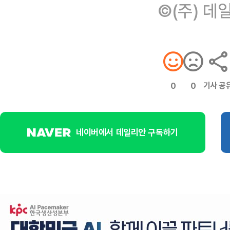
©(주) 데
기사 공
0
0
네이버에서 데일리안 구독하기