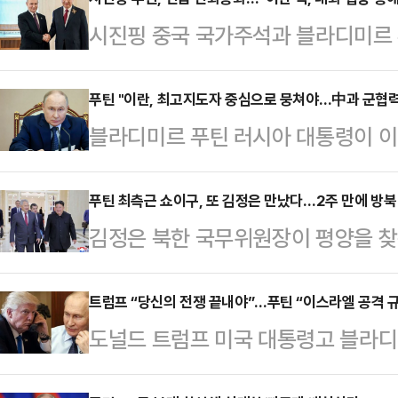
시진핑 중국 국가주석과 블라디미르 
갖고 중동 휴전을 촉진하고 전쟁 중
영 신화통신 등에 따르면 시 주석과 
푸틴 "이란, 최고지도자 중심으로 뭉쳐야…中과 군협력
블라디미르 푸틴 러시아 대통령이 이
세에 대해 의견을 교환했다. 시 주석
도자 중심으로 뭉쳐야 한다”고 강조
“세계가 새로운 격변의 시대로 접어
틴 대통령은 19일(현지시간) 서북
푸틴 최측근 쇼이구, 또 김정은 만났다…2주 만에 방북
밝혔다. 그러면서 “갈등이 더욱 격화
김정은 북한 국무위원장이 평양을 
들과 만나 “이란은 국가 지도부를 
뿐 아니라 역내 국가들 모두 막대한 
의 서기와 만나 "두 나라 간 조약
당사자들이 적대 행위를 종식하고 합
이어 “휴전을 …
협조할 내용을 확정하고 관련 계획을
트럼프 “당신의 전쟁 끝내야”…푸틴 “이스라엘 공격 
는 이란의 지하 우라늄 농축 시설이
도널드 트럼프 미국 대통령고 블라디
했다.북한은 이날 보도에서 3차 파
그는 “이 지하 공장들은 건재하다. 
간) 전화 통화를 통해 중동 정세와 
다만 북한군 추가 파병 논의를 김 
는 미국과 이스라엘 모두…