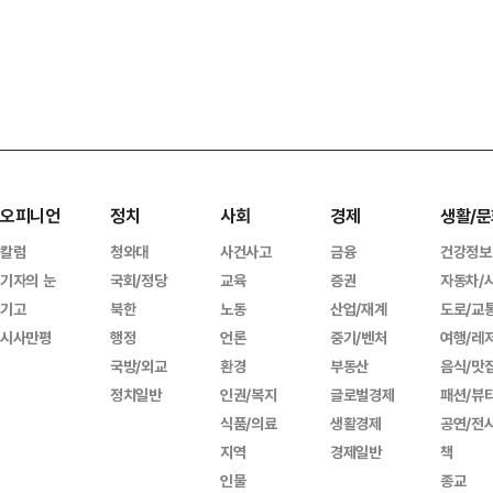
오피니언
정치
사회
경제
생활/문
칼럼
청와대
사건사고
금융
건강정보
기자의 눈
국회/정당
교육
증권
자동차/
기고
북한
노동
산업/재계
도로/교
시사만평
행정
언론
중기/벤처
여행/레
국방/외교
환경
부동산
음식/맛
정치일반
인권/복지
글로벌경제
패션/뷰
식품/의료
생활경제
공연/전
지역
경제일반
책
인물
종교