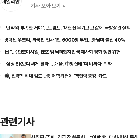
기사 모아 보기 >
"탄약 왜 부족한 거야"…트럼프, '이란전 무기고 고갈'에 국방장관 질책
병력난 우크라, 외국인 전사 1만 6000명 투입…중남미 출신 40%
日 "北 탄도미사일, EEZ 밖 낙하했지만 국제사회 평화 정면 위협"
"삼성·SK보다 싸게 달라"…애플, 中창신에 '더 비싸다' 퇴짜
美, 전략핵 확대 검토…중·러 핵위협에 '핵전력 증강' 카드
관련기사
시진핑·푸틴, 긴급 전화통화…“이란 핵, 대화·협상 통