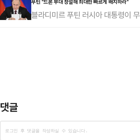
두 정상은 이스라엘과 이란의 무력 
푸틴 "드론 부대 창설해 최대한 빠르게 배치하라"
조선중앙통신은 쇼이구 서기의 방북이
블라디미르 푸틴 러시아 대통령이 무
논의했지만 현격한 입장차만 확인했
년이 되는 뜻깊은 시기에 이뤄졌다고
빨리 현장에 배치하라고 지시했다.러
의 소유의 소셜미디어(SNS)인 트루
용을 소개했다.쇼이구 서기…
령은 12일(현지시간) 군사 프로그램
까이 통화한 사실을 공개했다. 이날은
창설을 준비해야 한다”며 “이 부대
틴은 매우 친절하게도 내 생일을 축하
말했다. 그러면서 “우리는 우크라이
다 더 중요한 건 그가…
알고 있다”며 “우리는 이 분야에서
였다.최근 우크라이나군은 러시아 
기습 공격한 바 있다. 우…
댓글