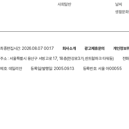
사회일반
날씨
생활문화
최종편집시간: 2026.08.07 00:17
회사소개
광고제휴문의
개인정보
주소 : 서울특별시 용산구 서빙고로 17, 18층(한강로3가,센트럴파크 타워동)
전화 
제호: 데일리안
등록일/발행일: 2005.09.13
등록번호: 서울 아00055