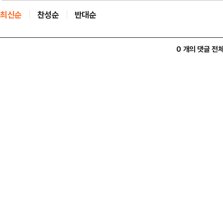
최신순
찬성순
반대순
0 개의 댓글 전