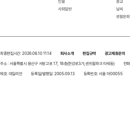
인물
종교
사회일반
날씨
생활문화
최종편집시간: 2026.08.10 11:14
회사소개
편집규약
광고제휴문의
주소 : 서울특별시 용산구 서빙고로 17, 18층(한강로3가,센트럴파크 타워동)
전화 
제호: 데일리안
등록일/발행일: 2005.09.13
등록번호: 서울 아00055