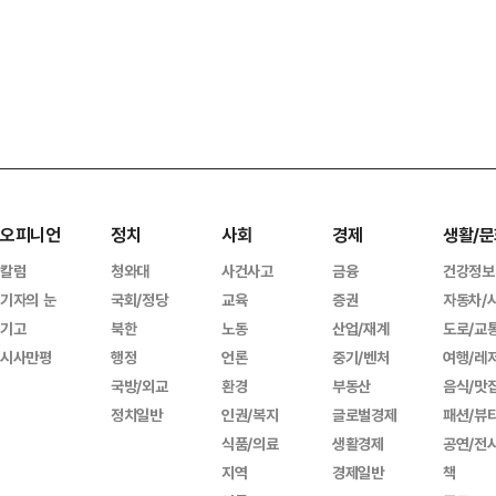
오피니언
정치
사회
경제
생활/문
칼럼
청와대
사건사고
금융
건강정보
기자의 눈
국회/정당
교육
증권
자동차/
기고
북한
노동
산업/재계
도로/교
시사만평
행정
언론
중기/벤처
여행/레
국방/외교
환경
부동산
음식/맛
정치일반
인권/복지
글로벌경제
패션/뷰
식품/의료
생활경제
공연/전
지역
경제일반
책