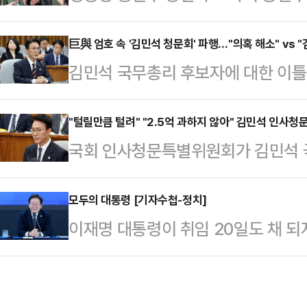
이 예상되고 있다.새로운 남북관계
치러졌음에도, 제기된 의혹들에 전국
'적대적인 두 국가' 관계를 규정한 
巨與 엄호 속 '김민석 청문회' 파행…"의혹 해소" vs 
게 물음부호를 붙이는데 성공한 전례
김민석 국무총리 후보자에 대한 이틀
부처 간판을 변경할 경우 북한의 눈치
론전에 청문 정국이 제격이라는 이야
출을 놓고 신경전을 벌인 끝에 파행됐
능성이 높다는 관측이다.25일 관가
민의힘 의원들과 보…
청문회가 증인·참고인이 채택되지 않
"털릴만큼 털려" "2.5억 과하지 않아" 김민석 인사청문회
로구 남북관계관리단에서 취재진과 만
국회 인사청문특별위원회가 김민석 
가 "나쁜 선례를 남겼다"는 지적도 
통일도 모색할 수 있기 때문에 통일
자질과 도덕성 검증을 이틀째 이어갔
를 앞두고 여야 대치가 한층 거세질 
있다"고 밝혔다.그…
하는 후보자를 겨냥해 '무자격·무자료
모두의 대통령 [기자수첩-정치]
면 국민의힘은 김 후보자의 재산 형성
이재명 대통령이 취임 20일도 채 되
날과 달리 정면 돌파를 작심한 듯 "낼
출이 이뤄지지 않고 있다며 청문회의
관저로 초대해 만찬을 함께한 것은, 이
적극 반박했다.국민의힘 의원들은 25
반면 더불어민주…
이었다. 누군가는 '보여주기식 정치'
라고 표현한 김 후보자를 향해 사과를