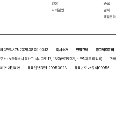
인물
종교
사회일반
날씨
생활문화
최종편집시간: 2026.08.09 00:13
회사소개
편집규약
광고제휴문의
주소 : 서울특별시 용산구 서빙고로 17, 18층(한강로3가,센트럴파크 타워동)
전화 
제호: 데일리안
등록일/발행일: 2005.09.13
등록번호: 서울 아00055