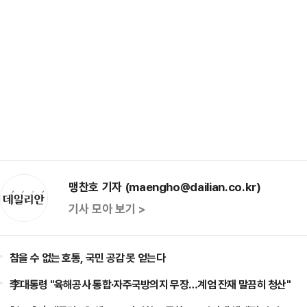
맹찬호 기자 (maengho@dailian.co.kr)
기사 모아 보기 >
참을 수 없는 호통, 국민 공감 못 얻는다
李대통령 "육해공사 통합·자주국방의지 무장…계엄 잔재 말끔히 청산"