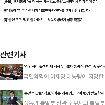
[속보] 李대통령 "육·해·공군 사관학교 통합…국방인재 체계적 양성"
李대통령 "기존 다주택자 대출연장·대환대출 규제방안 검토 지시"
'靑 출신' 간판 달고 출마 러시… 6·3 지방선거 성공 확률은
관련기사
"김민석이 끝? 이제 시작"…'李대통령식 인선' 송곳
국민의힘이 이재명 대통령이 지명한 1
증을 예고하고 있다. 이미 이번 장관
검증을 통해 전문성과 도덕성을 파악
'통일부 간판' 검토하자는 정동영…굳이 변경 필요할까
정동영 통일부 장관 후보자의 통일부 
국무총리 후보자의 국회 인사청문회가