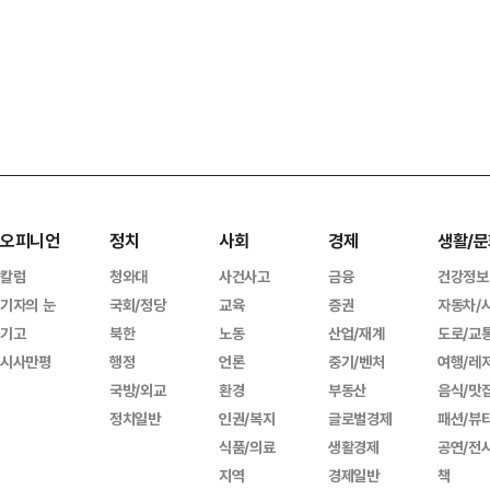
오피니언
정치
사회
경제
생활/문
칼럼
청와대
사건사고
금융
건강정보
기자의 눈
국회/정당
교육
증권
자동차/
기고
북한
노동
산업/재계
도로/교
시사만평
행정
언론
중기/벤처
여행/레
국방/외교
환경
부동산
음식/맛
정치일반
인권/복지
글로벌경제
패션/뷰
식품/의료
생활경제
공연/전
지역
경제일반
책