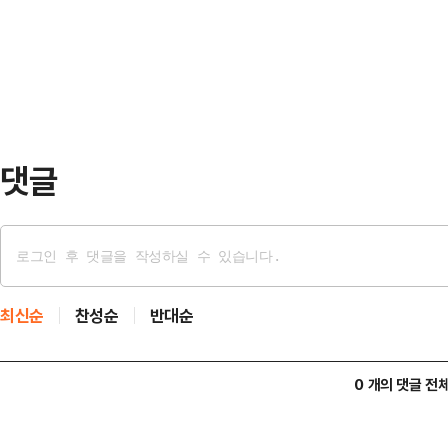
석열 전 대통령은 이런 보여주기식 
후보자가 전날 청문회에서 우리 인사
다.'대통령·여야 만찬'은 역대 그 
찍어서 '국회…
이 대통령은 취임사에서 "모든 국민
겠다"고 밝힌 바 있는데, 야당 인사
'모두의 대통령…
댓글
최신순
찬성순
반대순
0 개의 댓글 전