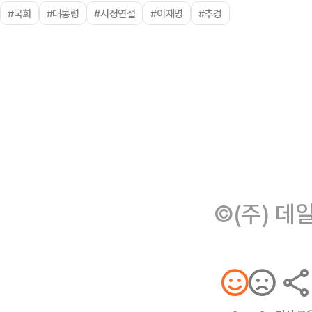
#국회
#대통령
#시정연설
#이재명
#추경
©(주) 데