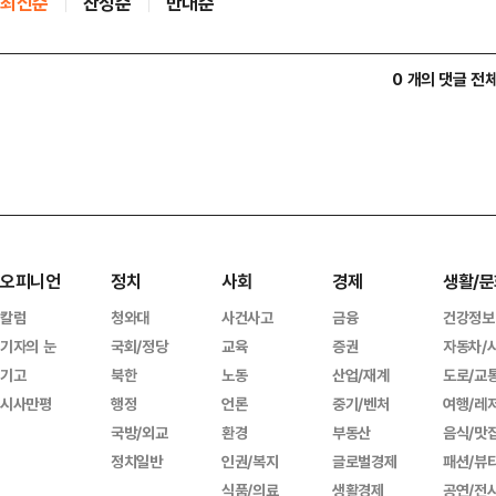
최신순
찬성순
반대순
0 개의 댓글 전
오피니언
정치
사회
경제
생활/문
칼럼
청와대
사건사고
금융
건강정보
기자의 눈
국회/정당
교육
증권
자동차/
기고
북한
노동
산업/재계
도로/교
시사만평
행정
언론
중기/벤처
여행/레
국방/외교
환경
부동산
음식/맛
정치일반
인권/복지
글로벌경제
패션/뷰
식품/의료
생활경제
공연/전