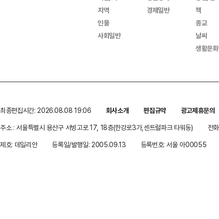
지역
경제일반
책
인물
종교
사회일반
날씨
생활문화
최종편집시간: 2026.08.08 19:06
회사소개
편집규약
광고제휴문의
주소 : 서울특별시 용산구 서빙고로 17, 18층(한강로3가,센트럴파크 타워동)
전화 
제호: 데일리안
등록일/발행일: 2005.09.13
등록번호: 서울 아00055