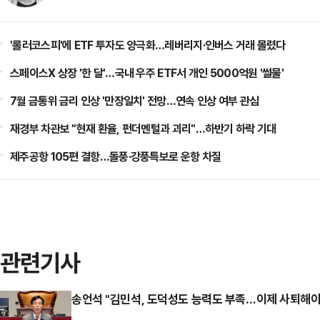
'롤러코스피'에 ETF 투자도 양극화…레버리지·인버스 거래 몰렸다
스페이스X 상장 '한 달'…국내 우주 ETF서 개인 5000억원 '썰물'
7월 금통위 금리 인상 '만장일치' 전망…연속 인상 여부 관심
재경부 차관보 "현재 환율, 펀더멘털과 괴리"…하반기 하락 기대
제주공항 105편 결항…돌풍·강풍특보로 운항 차질
관련기사
송언석 "김민석, 도덕성도 능력도 부족…이제 사퇴해야