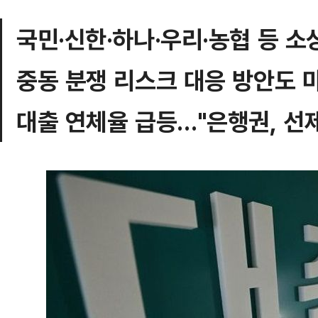
국민·신한·하나·우리·농협 등 소
중동 분쟁 리스크 대응 방안도 
대출 연체율 급등…"은행권, 선