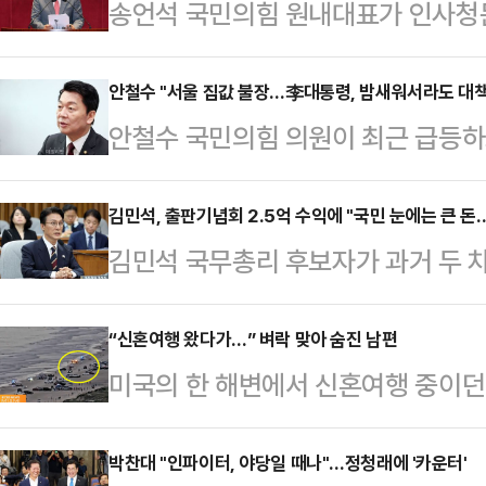
송언석 국민의힘 원내대표가 인사청
련 의혹이 해소되지 않았다고 지적하
자는 이제 사퇴해야 한다"고 촉구했
안철수 "서울 집값 불장…李대통령, 밤새워서라도 대책
안철수 국민의힘 의원이 최근 급등하
"인사청문회에서도 의혹 해소가 전혀
하고 있는 이재명 정부를 비판하며 
한다"며 이같이 주장했다.송 원내대
밤을 새서라도 부동산 대책을 세우라
김민석, 출판기념회 2.5억 수익에 "국민 눈에는 큰 돈
때문에 어제 시작한 김 총리 후보자 
김민석 국무총리 후보자가 과거 두 
스북에 서울 부동산 급등세를 언급하
고인도 없는 사상 초유의 깜깜이 청
량의 수익을 얻은 데 대해 "국민 일
때까지 방치해 집값 난민을 양산할 
자를 검증하는 국회 인사청문…
념회) 평균으로 봐서는 그다지 과하지
“신혼여행 왔다가…” 벼락 맞아 숨진 남편
다.안 의원은 "서울 매매·전세·월세 
미국의 한 해변에서 신혼여행 중이던
대한 의혹이 거듭 제기되는 것과 관련해
는 6년 9개월 만에 최대폭으로 올랐고
고가 발생했다.지난 23일(현지시간)
렸다고 생각한다"고 반박했다.김민석
세값 또한 2…
리다 중부 뉴 스머나 해변에서 아내
박찬대 "인파이터, 야당일 때나"…정청래에 '카운터'
인사청문회에서 "출판기념회는 (현장