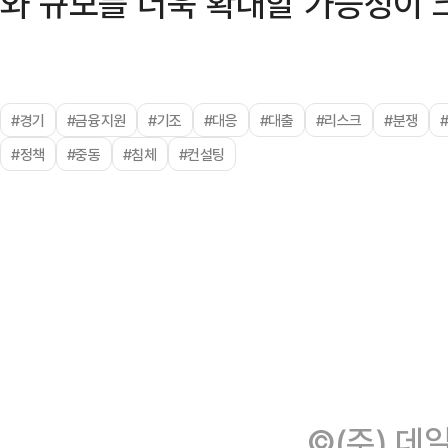
와 규모를 더욱 확대할 가능성이 
#경기
#금융지원
#기조
#대응
#대출
#리스크
#분쟁
#정책
#중동
#침체
#컨설팅
©(주) 데