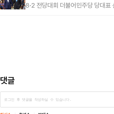
8·2 전당대회 더불어민주당 당대표
신의 20대 남성이 벼락에 맞아 사
금을 받았던 것으로 생각된다"며 이
는 야당일 때 더 필요할지 모르겠지만
조대가 심폐소생술(CPR)을 실시하
료를 내야…
고 말했다. 당권 경쟁자인 정청래 의원
다음 날 사망한 것으로 알려졌다.뉴 
웃복서"로 비유하자, 전략적 방법으
이 들리면 즉시 실내로 대피하라”면
다고 맞받은 셈이다.박찬대 의원은 2
다면 낙뢰 위험이 …
집권여당이 된 만큼, 정치의 효능감
라면 당·정·대 원팀을 만들어서 치밀
인트를 따가면…
댓글