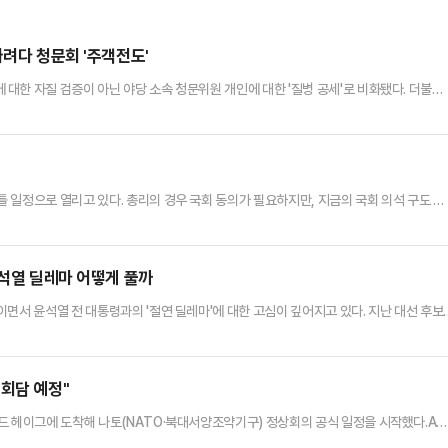
싸려다 청문회 '주객전도'
대한 자질 검증이 아닌 야당 소속 청문위원 개인에 대한 '질병 공세'로 비화됐다. 더불어
일이다. 정치권에서는 후보자가 아닌 야당 청문위원에 대한 청문회로 주객이 전도됐다는 비
 김 후보자 인사청문회에서 주진우 국민의힘 의원의 병역 면제 사유가 된 '급성 간염'을 
청문회에 앞서 김 후보자를 둘러싼 불법 정치자금 수수 의혹 등을 집…
 일정으로 열리고 있다. 총리의 경우 국회 동의가 필요하지만, 지금의 국회 의석 구도 하
에 맞지 않다는 판단으로 대통령실이 시그널을 주거나, 당사자가 국민을 대할 낯이 없어서
‘천만의 말씀’이다. ‘이재명 1인 천하’에서 대통령이 결정한 일을 누가 거스르겠는가.그래
표정, 점잖은 어조로 답변을 이어갔다. 국회 상임위에서 국무위원…
윤석열 딜레마 어떻게 풀까
면서 윤석열 전 대통령과의 '절연 딜레마'에 대한 고심이 깊어지고 있다. 지난 대선 후보
 계엄·탄핵 계파 구도에서 벗어날 수 있는 쇄신 움직임이 급선무라는 지적이다. 다만 이재명
이유로 지방선거에 대한 위기감이 떨어진 것 아니냐는 일침도 나온다.국민의힘 '8월 전당대
리고 있다. 이번에 선출되는 당대표는 내년 6월 지방선거를…
 회담 예정"
드 헤이그에 도착해 나토(NATO·북대서양조약기구) 정상회의 공식 일정을 시작했다.AP
 스히폴 공항에 도착한 직후 국왕 주최 환영 만찬 자리로 이동했다. 이는 32개 나토 