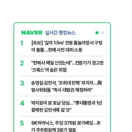
실시간 랭킹뉴스
1
6
[속보] '길이 1.5m' 안동 물놀이장서 구렁
'국장만 
이 출몰…한때 시민 대피 소동
'부글부글
2
7
"편해서 매일 신었는데"...전문가가 경고한
“우크라
'크록스'의 숨은 위험
유 3만t
3
8
송영길·김민석, '조희대 탄핵' 외치자…與
정청래 "
법사위원들 "즉시 대법관 제청하라"
민석 "자
4
9
박지원이 본 호남 당심…"李대통령과 1년
이란, 美
함께한 김민석에 갈 것"
즈 통행금
5
10
SK하이닉스, 주당 375원 분기배당…추
[데일리 
가 주주환원책 3분기 발표
민...홈