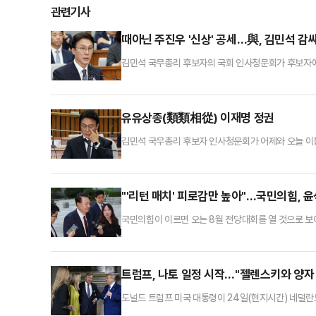
관련기사
때아닌 주진우 '신상' 공세…與, 김민석 감
김민석 국무총리 후보자의 국회 인사청문회가 후보자에 
민주당이 자당 총리 후보자 엄호에 나서면서 벌어진 
판이 나온다.박선원 민주당 의원은 24일 국회에서 열린
급하면서 때아닌 신상 공격을 펼쳤다. 주진우 의원은 
유유상종(類類相從) 이재명 정권
김민석 국무총리 후보자 인사청문회가 어제와 오늘 이틀
에서는 요식 절차일 뿐이다. 물론 도저히 국민 눈높이
‘자진사퇴’ 형식으로 후보직을 내놓으면 모르지만 그건 
서 더 그렇겠지만 청문회에 나온 김 후보자는 느긋한 
"'리턴 매치' 피로감만 높아"…국민의힘, 
국민의힘이 이르면 오는 8월 전당대회를 열 것으로 보이
경선의 '리턴 매치'가 돼서는 안 된다는 경계와 함께,
정부의 '허니문' 기간인 만큼, 패배할 확률이 높다는 
회설'이 유력해지면서 당권주자들의 행보에 이목이 쏠
트럼프, 나토 일정 시작…"젤렌스키와 양자
도널드 트럼프 미국 대통령이 24일(현지시간) 네덜란
통신에 따르면 트럼프 대통령은 이날 네덜란드 암스테르담