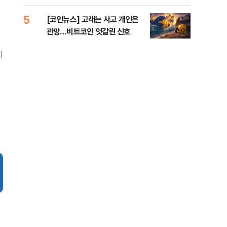
오른
5
10
[코인뉴스] 고래는 사고 개인은
美 
관망…비트코인 엇갈린 신호
일자
지