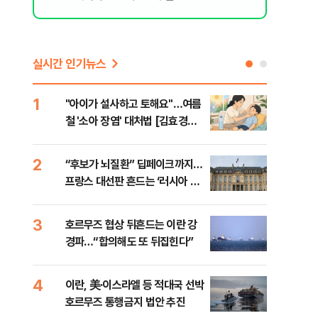
실시간 인기뉴스
1
6
"아이가 설사하고 토해요"…여름
[인
철 '소아 장염' 대처법 [김효경의
인사
데일리 헬스]
2
7
“후보가 뇌질환” 딥페이크까지…
“한
프랑스 대선판 흔드는 ‘러시아 검
사우
은손’
맹 
3
8
호르무즈 협상 뒤흔드는 이란 강
"실
경파…“합의해도 또 뒤집힌다”
투협
분석
4
9
이란, 美·이스라엘 등 적대국 선박
[데
호르무즈 통행금지 법안 추진
켜진