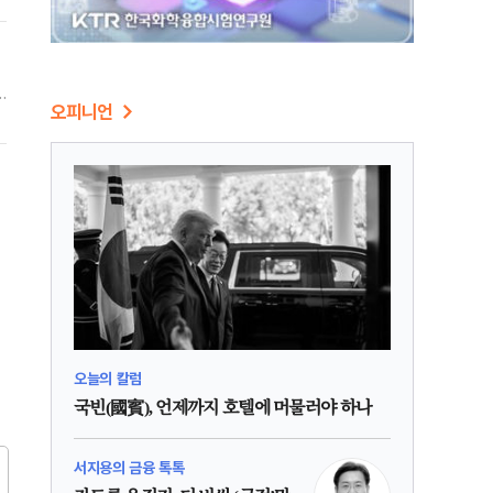
오피니언
운
오늘의 칼럼
국빈(國賓), 언제까지 호텔에 머물러야 하나
서지용의 금융 톡톡