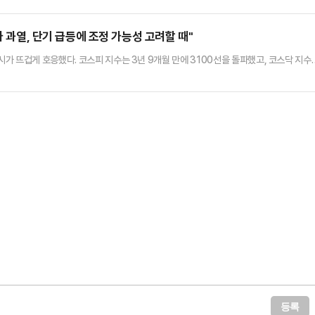
첫 공식 일정이다.나토 당국은 만찬 후 25일 오전 본회의를 개최할 예정이고 오후에 이와
의에서는 앞서 합의된 나토 회원국들의 방위비 인상이 포함된 공동성명…
가 과열, 단기 급등에 조정 가능성 고려할 때"
가 뜨겁게 호응했다. 코스피 지수는 3년 9개월 만에 3100선을 돌파했고, 코스닥 지수
 지표가 과열을 가리키고 있다며 단기 급등에 따른 조정 가능성을 반드시 염두에 둬야 한다
휴전이 가져온 결과인데, 물론 종목별 희비는 엇갈렸다. 전쟁 반사이익이 기대됐던 정유·해
공주는 모처럼 우상향했다.이날 한국거래소에 따르면, 이날 대한…