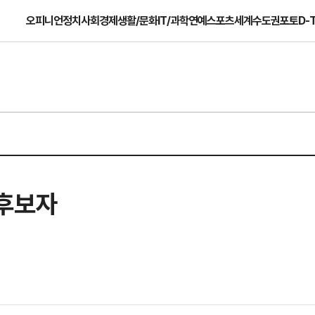
오피니언
정치
사회
경제
생활/문화
IT/과학
연예
스포츠
세계
수도권
포토
D-
 후보자