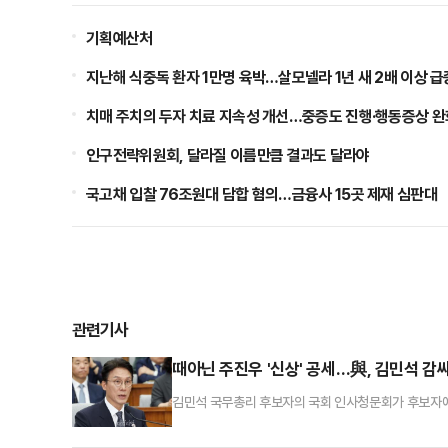
기획예산처
지난해 식중독 환자 1만명 육박…살모넬라 1년 새 2배 이상 급
치매 주치의 두자 치료 지속성 개선…중증도 진행·행동증상 완
인구전략위원회, 달라질 이름만큼 결과도 달라야
국고채 입찰 76조원대 담합 혐의…금융사 15곳 제재 심판대
관련기사
때아닌 주진우 '신상' 공세…與, 김민석 감
김민석 국무총리 후보자의 국회 인사청문회가 후보자에 
민주당이 자당 총리 후보자 엄호에 나서면서 벌어진 
판이 나온다.박선원 민주당 의원은 24일 국회에서 열린