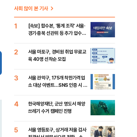
사회 많이 본 기사
1
[속보] 합수본, '통계 조작' 서울·
경기·충북 선관위 등 추가 압수수
색
2
서울 마포구, 경비원 취업 무료교
육 40명 선착순 모집
3
서울 관악구, 175개 착한가격업
소 대상 이벤트…SNS 인증 시 상
품권 지급
4
한국해양재단, 군산 명도서 해양
쓰레기 수거 캠페인 진행
5
서울 영등포구, 상거래 저울 검사