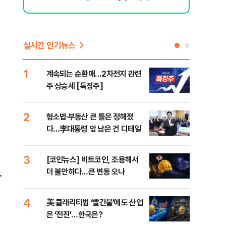
지율 하락 의식했나, 삼전닉스 올인은 금
물, SK하이닉스 프리마켓 시초가 논란 재
점화, 김민석 "과반 승리 가능성 99%" 등
실시간 인기뉴스
터
1
6
계속되는 순환매…2차전지 관련
홈플
주 상승세 [특징주]
부터
2
7
형소법·부동산 큰 틀은 정해졌
[속
다…李대통령 앞 남은 건 디테일
52
3
8
[코인뉴스] 비트코인, 조용해서
[르
더 불안하다…큰 변동 오나
'N
.
비결
일
4
9
美 클래리티법 ‘빨간불’에도 산업
美,
은 ‘전진’…한국은?
리실