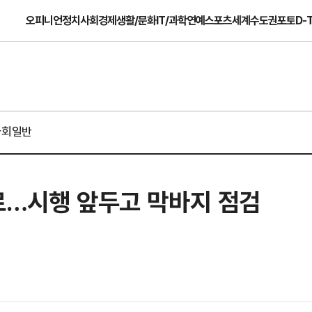
오피니언
정치
사회
경제
생활/문화
IT/과학
연예
스포츠
세계
수도권
포토
D-
사회일반
로…시행 앞두고 막바지 점검