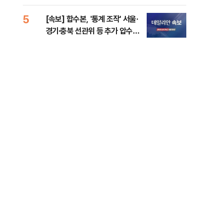
5
10
[속보] 합수본, '통계 조작' 서울·
“사
경기·충북 선관위 등 추가 압수수
책”
색