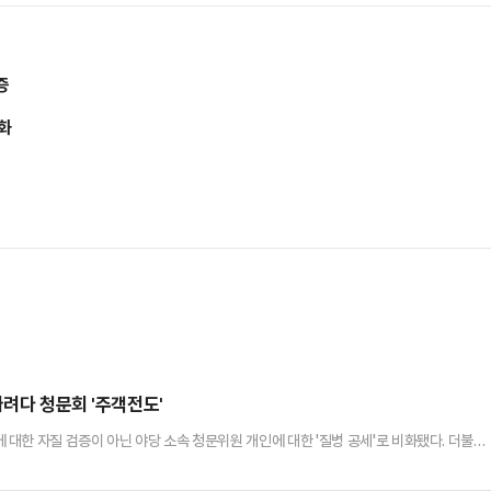
증
화
싸려다 청문회 '주객전도'
대한 자질 검증이 아닌 야당 소속 청문위원 개인에 대한 '질병 공세'로 비화됐다. 더불어
일이다. 정치권에서는 후보자가 아닌 야당 청문위원에 대한 청문회로 주객이 전도됐다는 비
 김 후보자 인사청문회에서 주진우 국민의힘 의원의 병역 면제 사유가 된 '급성 간염'을 