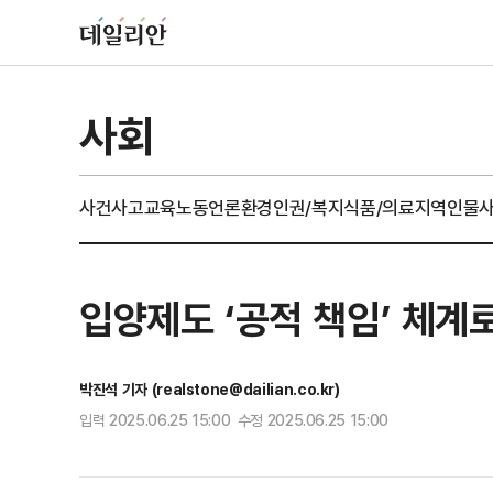
사회
사건사고
교육
노동
언론
환경
인권/복지
식품/의료
지역
인물
입양제도 ‘공적 책임’ 체계
박진석 기자 (realstone@dailian.co.kr)
입력 2025.06.25 15:00 수정 2025.06.25 15:00