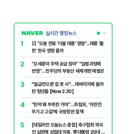
실시간 랭킹뉴스
1
6
日 "오봉 연휴 '더블 태풍' 영향"...태풍 '돌
[속보] 
핀' 한국 영향 줄까
선관위 등
2
7
"오세훈이 주택 공급 않아" "입법과정에
버핏 "美 
반영"…민주당의 부동산 세제개편 해법은
신호에 
3
8
“월급만으론 집 못 사”…레버리지에 올라
공세 명분
탄 청년들 [Now 2.30]
삐…쇄신파
4
9
"탄약 왜 부족한 거야"…트럼프, '이란전
계속되는
무기고 고갈'에 국방장관 질책
[특징주]
5
10
[데일리안 오늘뉴스 종합] 축구협회 외국
집주인 
인 심판에 성접대 의혹, 李대통령 20대 지
자 보호