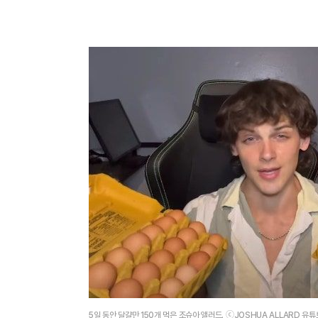
5일 동안 달걀만 150개 먹은 조슈아 앨러드. ⓒJOSHUA ALLARD 유튜