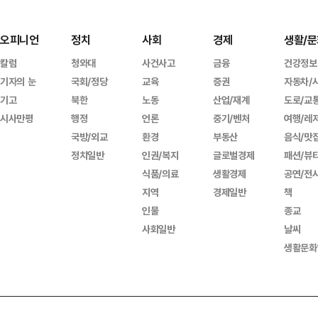
오피니언
정치
사회
경제
생활/문
칼럼
청와대
사건사고
금융
건강정보
기자의 눈
국회/정당
교육
증권
자동차/
기고
북한
노동
산업/재계
도로/교
시사만평
행정
언론
중기/벤처
여행/레
국방/외교
환경
부동산
음식/맛
정치일반
인권/복지
글로벌경제
패션/뷰
식품/의료
생활경제
공연/전
지역
경제일반
책
인물
종교
사회일반
날씨
생활문화