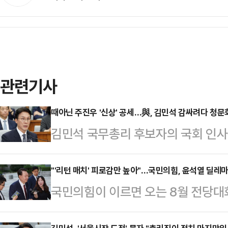
관련기사
때아닌 주진우 '신상' 공세…與, 김민석 감싸려다 청문회
김민석 국무총리 후보자의 국회 인사
닌 야당 소속 청문위원 개인에 대한 
자당 총리 후보자 엄호에 나서면서 
"'리턴 매치' 피로감만 높아"…국민의힘, 윤석열 딜레
국민의힘이 이르면 오는 8월 전당대
닌 야당 청문위원에 대한 청문회로 
령과의 '절연 딜레마'에 대한 고심이
민주당 의원은 24일 국회에서 열린