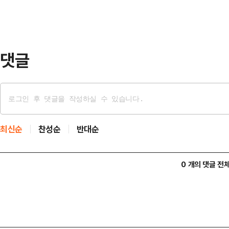
간당 10~20㎜의 강한 비가 내리는
함께 천둥·번개가 치는 곳이 있겠으
수량은 ▲서울·인천·경…
댓글
최신순
찬성순
반대순
0 개의 댓글 전