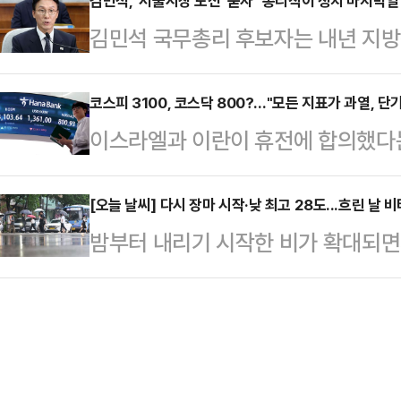
'리턴 매치'가 돼서는 안 된다는 경
김민석, '서울시장 도전' 묻자 "총리직이 정치 마지막일
의힘 의원의 병역 면제 사유가 된 '
김민석 국무총리 후보자는 내년 지
수 있는 쇄신 움직임이 급선무라는 지
을 펼쳤다. 주진우 의원은 청문회에
문을 받자 "(총리직이) 제 정치의 
간인 만큼, 패배할 확률이 높다는 
수수 의혹 등을 집…
다고 대통령께 말씀을 드렸다"고 밝
코스피 3100, 코스닥 800?…"모든 지표가 과열, 단
것 아니냐는 일침도 나온다.국민의힘
이스라엘과 이란이 휴전에 합의했다는
문회에서 곽규택 국민의힘 의원이 '
주자들의 행보에 이목이 쏠리고 있다.
코스피 지수는 3년 9개월 만에 310
정도 하고 다음 지방선거 때 서울시장
방선거를…
만에 800선을 넘어섰다. 전문가들
[오늘 날씨] 다시 장마 시작·낮 최고 28도...흐린 날
있을 것 같다'고 묻자 이 같이 답했다
밤부터 내리기 시작한 비가 확대되면서
단기 급등에 따른 조정 가능성을 반드
바란다'는 당부에 "네"라고 말했다
부분 지역에서 비가 내릴 것으로 전
국내 증시에 몰아친 훈풍은 중동 휴전
겸직하는 것과 …
천·경기북부와 그 밖의 강원도에 비가
는 엇갈렸다. 전쟁 반사이익이 기대됐
권과 전북서부, 오후까지 전북동부와
용 증대 우려가 사라진 항공주는 모
가 대부분 그치겠다"고 예보했다.경
면, 이날 대한…