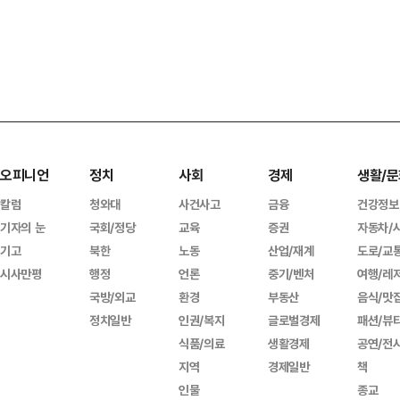
오피니언
정치
사회
경제
생활/문
칼럼
청와대
사건사고
금융
건강정보
기자의 눈
국회/정당
교육
증권
자동차/
기고
북한
노동
산업/재계
도로/교
시사만평
행정
언론
중기/벤처
여행/레
국방/외교
환경
부동산
음식/맛
정치일반
인권/복지
글로벌경제
패션/뷰
식품/의료
생활경제
공연/전
지역
경제일반
책
인물
종교