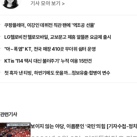
기사 모아 보기 >
쿠팡플레이, 이강인 데뷔전 직관 팬에 '역조공 선물'
LG헬로비전 헬로모바일, 교보문고 제휴 알뜰폰 요금제 출시
"아~ 폭염" KT, 전국 매장 410곳 무더위 쉼터 운영
KTis '114 택시 대신 불러주기' 누적 이용 15만건
첫 흑자 낸 티빙, 하반기에도 웃을까…정보유출·합병이 변수
관련기사
보이지 않는 야당, 이름뿐인 '국민'의힘 [기자수첩-정치