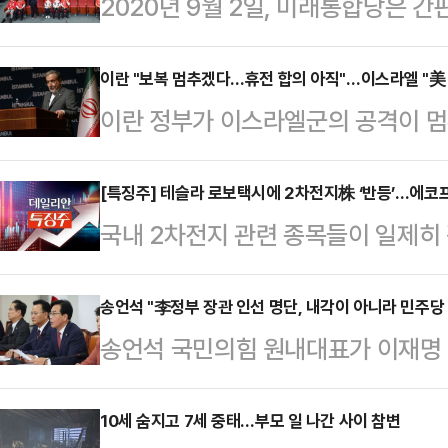
2020년 9월 2일, 미래통합당은 간
로부터 나오는 힘, 국민을 위해 행사
의미가 담겼다. 미래통합당은 21대 
이란 "보복 멈추겠다…휴전 합의 아직"…이스라엘 "美
이란 정부가 이스라엘군의 공격이 멈
급 참패라는 기록을 남겼다.쇄신을 
아직”이라고 밝혔다.로이터통신에 
구태와 패배 이미지를 벗어나지 못한다
24일(현지시간) “이스라엘이 약속대
[특징주] 테슬라 로보택시에 2차전지株 ‘반등’…에코프
생'을 지향하며 당명을 변경했다. 그러
국내 2차전지 관련 종목들이 일제히
리도 이후 대응하지 않겠다”며 “다
는 있었지만, 정작 이를 실천할 내부
인택시) 서비스를 출시하면서 주가가
중단에 합의하지 않았다. 최종 결정
의 …
것으로 보인다.24일 한국거래소에 따
송언석 "李정부 장관 인선 명단, 내각이 아니라 민주당
아락치 장관의 발언 이후 이란과 이
송언석 국민의힘 원내대표가 이재명 
로는 전 거래일 대비 6.53%(280
도널드 트럼프 미국 대통령은 이란이 
에 대해 "한 마디로 내각이 아닌 더
같은 시간 에코프로와 함께 2차전지주
라엘이 공격을 멈출 것이…
을 세웠다.송언석 원내대표는 24일
10세 숨지고 7세 중태…부모 일 나간 사이 참변
엘앤에프(6.44%), 삼성SDI(4.19