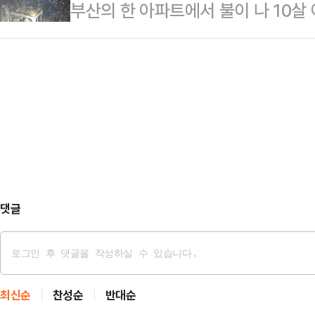
부산의 한 아파트에서 불이 나 10살
회의에서 "능력이나 전문성보다 논공
DX(1.89%) 등도 오르고 있다.
빠졌다.24일 경찰과 소방 당국에 따
우려가 있다"고 지적했다.앞서 이 
구 개금동 한 아파트 4층에서 화재가
는 김영훈 현 한국철도공사 기관사
동한 소방은 20분만에 화재를 진압했
일부 장관으로는 정동영 민주당 의
여아 A양과 7세 B양이 의식이 없는
는 윤석열 정부 때 임명된 송미령…
내 숨졌고, B양은 크게 다쳐 의식이
당시 어린 자매의 부모은 새벽 일을
는…
댓글
최신순
찬성순
반대순