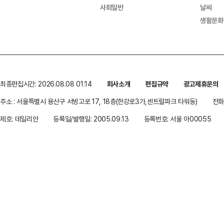
사회일반
날씨
생활문화
최종편집시간: 2026.08.08 01:14
회사소개
편집규약
광고제휴문의
주소 : 서울특별시 용산구 서빙고로 17, 18층(한강로3가,센트럴파크 타워동)
전화 
제호: 데일리안
등록일/발행일: 2005.09.13
등록번호: 서울 아00055