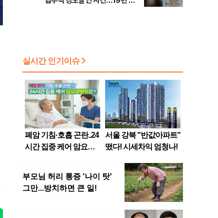
립주택 강도살인 사건…19년 만
에 잡은 범인의 실체는?