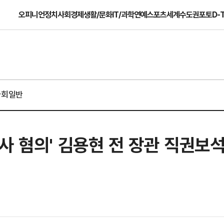
오피니언
정치
사회
경제
생활/문화
IT/과학
연예
스포츠
세계
수도권
포토
D-
사회일반
사 혐의' 김용현 전 장관 직권보석