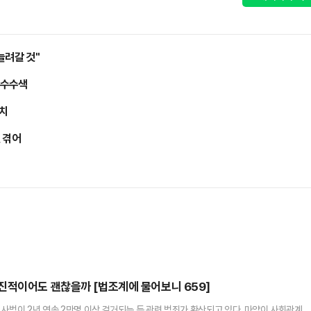
늘려갈 것"
압수수색
송치
 겪어
진적이어도 괜찮을까 [법조계에 물어보니 659]
사범이 2년 연속 2만명 이상 검거되는 등 관련 범죄가 확산되고 있다. 마약이 사회관계망