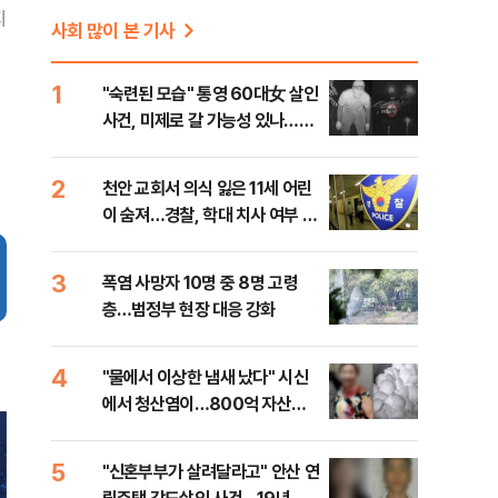
지
사회 많이 본 기사
1
"숙련된 모습" 통영 60대女 살인
사건, 미제로 갈 가능성 있나…범
인의 실체는?
2
천안 교회서 의식 잃은 11세 어린
이 숨져…경찰, 학대 치사 여부 수
사
3
폭염 사망자 10명 중 8명 고령
층…범정부 현장 대응 강화
4
"물에서 이상한 냄새 났다" 시신
에서 청산염이…800억 자산가
사망 사건의 실체는?
5
"신혼부부가 살려달라고" 안산 연