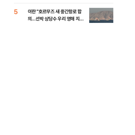
5
10
이란 "호르무즈 새 중간항로 합
폭염
의…선박 상당수 우리 영해 지난
층…
다"