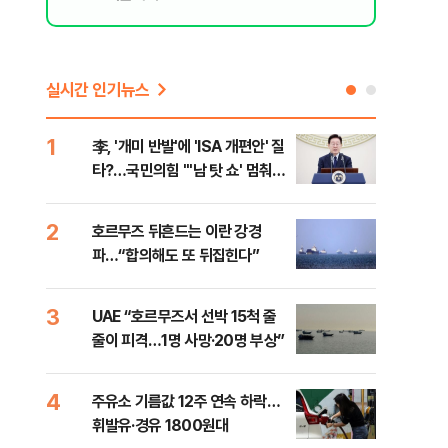
실시간 인기뉴스
1
6
李, '개미 반발'에 'ISA 개편안' 질
천안
타?…국민의힘 "'남 탓 쇼' 멈춰
이 
라"
사
2
7
호르무즈 뒤흔드는 이란 강경
[주
파…“합의해도 또 뒤집힌다”
다?
3
8
UAE “호르무즈서 선박 15척 줄
민주
줄이 피격…1명 사망·20명 부상”
청래
능 
4
9
주유소 기름값 12주 연속 하락…
"너
휘발유·경유 1800원대
운전