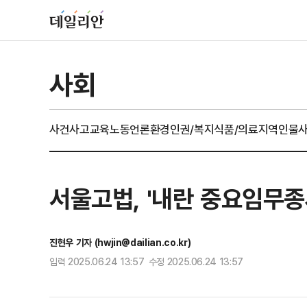
사회
사건사고
교육
노동
언론
환경
인권/복지
식품/의료
지역
인물
서울고법, '내란 중요임무종
진현우 기자 (hwjin@dailian.co.kr)
입력 2025.06.24 13:57 수정 2025.06.24 13:57