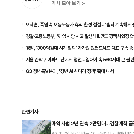
기사 모아 보기 >
오세훈, 폭염 속 이동노동자 휴식 환경 점검…"쉼터 계속해서 
경찰·고용노동부, '끼임 사망 사고 발생' HL만도 평택사업장 
경찰, '300억원대 사기 혐의' 차가원 원헌드레드 대표 구속 
서울 관악구 아파트 단지서 정전…열대야 속 560세대 큰 불편
G3 청년특별분과, '청년 AI 사다리 정책' 확대 나서
관련기사
마약 사범 2년 연속 2만명대…검찰개혁 급
과거 '마약청정국'이라는 말이 무색하게 국내에서 마약 