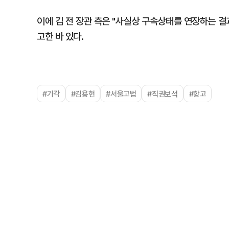
이에 김 전 장관 측은 "사실상 구속상태를 연장하는 결
고한 바 있다.
#기각
#김용현
#서울고법
#직권보석
#항고