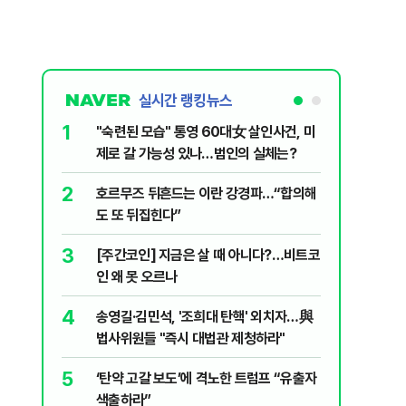
실시간 랭킹뉴스
1
6
"숙련된 모습" 통영 60대女 살인사건, 미
“우크라
제로 갈 가능성 있나…범인의 실체는?
정제유 3
2
7
호르무즈 뒤흔드는 이란 강경파…“합의해
입추 하루
도 또 뒤집힌다”
37도'…
있는 치료
3
8
[주간코인] 지금은 살 때 아니다?…비트코
李, '개미
인 왜 못 오르나
민의힘 "'
4
9
송영길·김민석, '조희대 탄핵' 외치자…與
UAE “
법사위원들 "즉시 대법관 제청하라"
격…1명 
5
10
‘탄약 고갈 보도’에 격노한 트럼프 “유출자
국민의힘 
색출하라”
당내서는