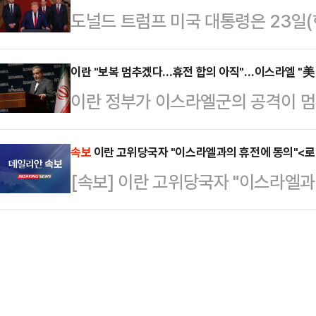
도널드 트럼프 미국 대통령은 23일(
실질적인 중추 세력이기도 하다.민주
는 있었지만, 정작 이를 실천할 내부
행해온 무력충돌과 관련, 양국이 ‘완
2010년대 중반부터 대체로 중노년
의 …
혔다.트럼프 대통령은 이날 사회관계
이란 "보복 멈추겠다…휴전 합의 아직"…이스라엘 "美
이 열리고 있다. 실제로 6.3 대선 
이란 정부가 이스라엘군의 공격이 멈
스라엘과 이란 사이에 완전하고 전면
범한 비토 여론에도 불구하고 50%에
아직”이라고 밝혔다.로이터통신에 
이뤄졌다”고 썼다.트럼프 대통령은 미
이는 거의 과반에 …
24일(현지시간) “이스라엘이 약속대
속보
이란 고위당국자 "이스라엘과의 휴전에 동의"<
서 양측이 현재 진행중인 작전을 종료
[속보] 이란 고위당국자 "이스라엘
리도 이후 대응하지 않겠다”며 “다
이라고 밝혔다.이란이 먼저 휴전을 
중단에 합의하지 않았다. 최종 결정
에 이스라엘이 12…
아락치 장관의 발언 이후 이란과 이
도널드 트럼프 미국 대통령은 이란이 
라엘이 공격을 멈출 것이…