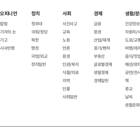
오피니언
정치
사회
경제
생활/문
칼럼
청와대
사건사고
금융
건강정보
기자의 눈
국회/정당
교육
증권
자동차/
기고
북한
노동
산업/재계
도로/교
시사만평
행정
언론
중기/벤처
여행/레
국방/외교
환경
부동산
음식/맛
정치일반
인권/복지
글로벌경제
패션/뷰
식품/의료
생활경제
공연/전
지역
경제일반
책
인물
종교
사회일반
날씨
생활문화