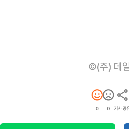
©(주) 데
기사 공
0
0