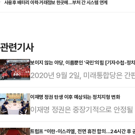
사용후 배터리 이력·거래정보 한곳에…부처 간 시스템 연계
관련기사
보이지 않는 야당, 이름뿐인 '국민'의힘 [기자수첩-정치
2020년 9월 2일, 미래통합당은 간
로부터 나오는 힘, 국민을 위해 행사
의미가 담겼다. 미래통합당은 21대 
이재명 정권 탄생 이후 예상되는 정치지형 변화
이재명 정권은 중장기적으로 안정될 
급 참패라는 기록을 남겼다.쇄신을 
하고 있고 시간이 지나면서 사법부에
구태와 패배 이미지를 벗어나지 못한다
권의 주된 지지기반은 수도권의 40
트럼프 “이란-이스라엘, 전면 휴전 합의…24시간 후 
생'을 지향하며 당명을 변경했다. 그러