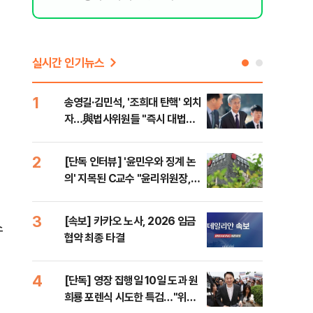
실시간 인기뉴스
1
6
송영길·김민석, '조희대 탄핵' 외치
SK
자…與법사위원들 "즉시 대법관
운다
제청하라"
2
7
[단독 인터뷰] '윤민우와 징계 논
이성
의' 지목된 C교수 "윤리위원장,
심"
외부와 논의 잘못된 행위"
거 
3
8
[속보] 카카오 노사, 2026 임금
코스
스
협약 최종 타결
선 
4
9
[단독] 영장 집행일 10일 도과 원
[코
희룡 포렌식 시도한 특검…"위법
관망