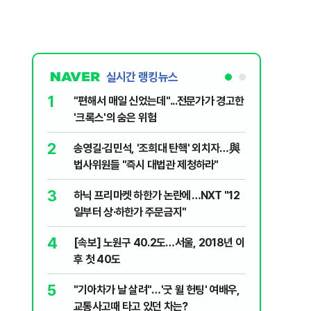
실시간 랭킹뉴스
1
6
"편해서 매일 신었는데"...전문가가 경고한
“정부 믿
'크록스'의 숨은 위험
양도세 혜
2
7
송영길·김민석, '조희대 탄핵' 외치자…與
[단독 인
법사위원들 "즉시 대법관 제청하라"
된 C교수
된 행위"
3
8
하닉 프리마켓 하한가 논란에…NXT "12
박지원이 
일부터 상·하한가 주문금지"
함께한 김
4
9
[속보] 노원구 40.2도…서울, 2018년 이
'디에이치
후 첫 40도
별 100
5
10
"기아차가 날 살려"…'굿 윌 헌팅' 여배우,
"집값 아
교통사고때 타고 있던 차는?
민의힘, 