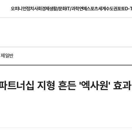
오피니언
정치
사회
경제
생활/문화
IT/과학
연예
스포츠
세계
수도권
포토
D-
경제일반
 파트너십 지형 흔든 '엑사원' 효과