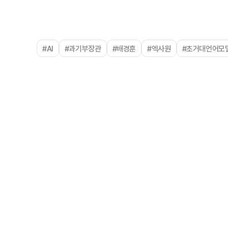
#AI
#과기부장관
#배경훈
#엑사원
#초거대언어모