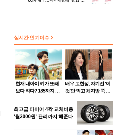
0.14%↑…세제개편에 ‘편법 주
소 이전’ 우려
지