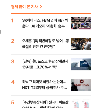
경제 많이 본 기사
1
SK하이닉스, HBM 넘어 HBF 띄
동
운다…AI 메모리 '계층화' 승부
지
2
오세훈 "與 적반하장 도 넘어…공
급절벽 만든 건 민주당"
3
[단독] 美, 포스코 후판 상계관세
1%대로…3.70%서 '뚝'
4
하닉 프리마켓 하한가 논란에…
NXT "12일부터 상·하한가 주문
금지"
5
[주간부동산시황] 전국 아파트값