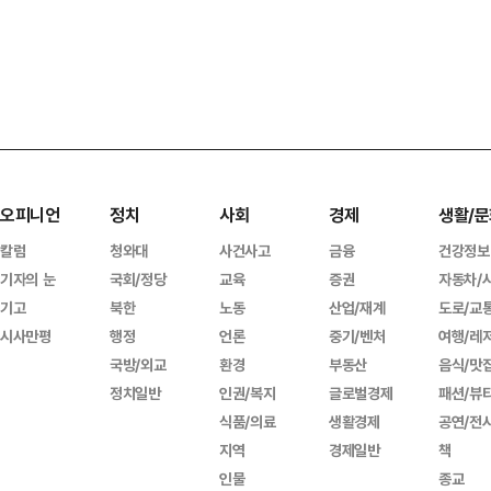
오피니언
정치
사회
경제
생활/문
칼럼
청와대
사건사고
금융
건강정보
기자의 눈
국회/정당
교육
증권
자동차/
기고
북한
노동
산업/재계
도로/교
시사만평
행정
언론
중기/벤처
여행/레
국방/외교
환경
부동산
음식/맛
정치일반
인권/복지
글로벌경제
패션/뷰
식품/의료
생활경제
공연/전
지역
경제일반
책
인물
종교