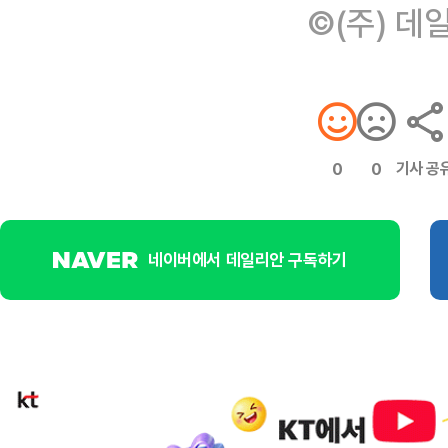
©(주) 데
기사 공
0
0
네이버에서 데일리안 구독하기