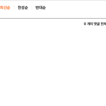
최신순
찬성순
반대순
0 개의 댓글 전