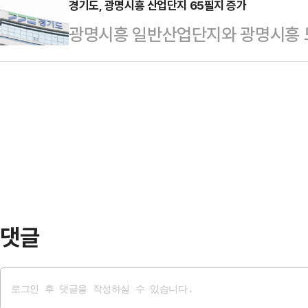
지원한다고 16일 밝혔다.65세 이
경기도, 광명시흥 산업단지 65필지 증가
회에서는 광명시가 성공적으로 추진해 
광명시흥 일반산업단지와 광명시흥 
용품 단가 보전 지원을 받는 어르신은
소중립’의 인적, 물적 자원을 활용한
1200㎡에서 900㎡로 줄어들어 
받을 수 있으며, 보험금은 광명시와
됐다.종합 토론에서는 …
적 정착이 기대된다.경기도는 지난 3
용은 사고로 인한 부상 진단비와 타인
위원회’에서 광명시흥 도시첨단산업단
열·한랭 질환 진단비 10만원, 도로 
이, 지난 5월 29일 ‘제4회 지방
1000만원 등이 …
산업단지계획 변경(259필지에서 31
일 밝혔다.이번 변경안에 따라 각 
적이 줄어 기업 규모에 …
댓글