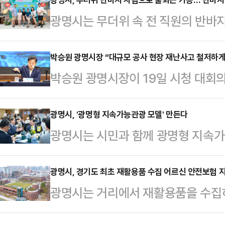
광명시는 무더위 속 전 직원의 반바지
2일부터 9월 30일까지 운영한다고 
반바지, 치마 등 편안한 복장으로 근
박승원 광명시장 “대규모 공사 현장 재난사고 철저하게
박승원 광명시장이 19일 시청 대회의
이 필요한 공식 행사를 제외하고는 
우기 대비 대책회의’를 열고“대규모 
지 시즌의 하나로 이날 아침 ‘반바지
이어질 수 있는 만큼 철저한 사전 대
광명시, '광명형 지속가능관광 모델' 만든다
잔디정원과 본관 로비에 마련된 포
광명시는 시민과 함께 광명형 지속가
있는 위험을 예방할 수 있도록 철저
문화 정착에 앞장섰다.박 시장은 “
대회의실에서 ‘지속가능관광 활성화 
에는 관내 대규모 공사 현장 관리 부
을 통한 탄…
밝혔다.이날 박승원 광명시장을 비롯
광명시, 경기도 최초 재활용품 수집 어르신 안전보험 
관내 대규모 공사 현장 관계자 등 총
광명시는 거리에서 재활용품을 수집
련 부서 공무원 등 80여 명이 참석
현장별 침수 및 토사 유출 우려 구간
울타리를 제공하기 위해 경기도 최초
중간보고를 듣고 광명형 지속가능관광
비상…