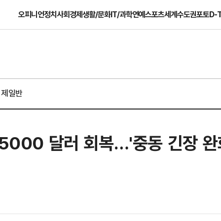
오피니언
정치
사회
경제
생활/문화
IT/과학
연예
스포츠
세계
수도권
포토
D-
경제일반
5000 달러 회복…'중동 긴장 완