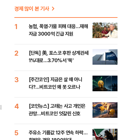
경제 많이 본 기사
1
농협, 폭염·가뭄 피해 대응…재해
자금 3000억 긴급 지원
2
[단독] 美, 포스코 후판 상계관세
1%대로…3.70%서 '뚝'
3
[주간코인] 지금은 살 때 아니
다?…비트코인 왜 못 오르나
4
[코인뉴스] 고래는 사고 개인은
지
관망…비트코인 엇갈린 신호
5
주유소 기름값 12주 연속 하락…