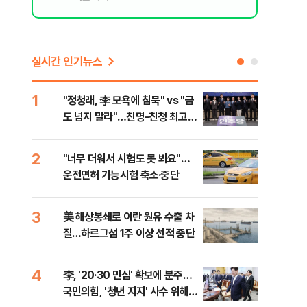
실시간 인기뉴스
1
6
"정청래, 李 모욕에 침묵" vs "금
"군
도 넘지 말라"…친명-친청 최고위
이란
원 후보, 제주서 격돌
2
7
"너무 더워서 시험도 못 봐요"…
"결
운전면허 기능시험 축소·중단
·청
3
8
美 해상봉쇄로 이란 원유 수출 차
농협
질…하르그섬 1주 이상 선적 중단
자금
4
9
李, '20·30 민심' 확보에 분주…
李, 
국민의힘, '청년 지지' 사수 위해
타?