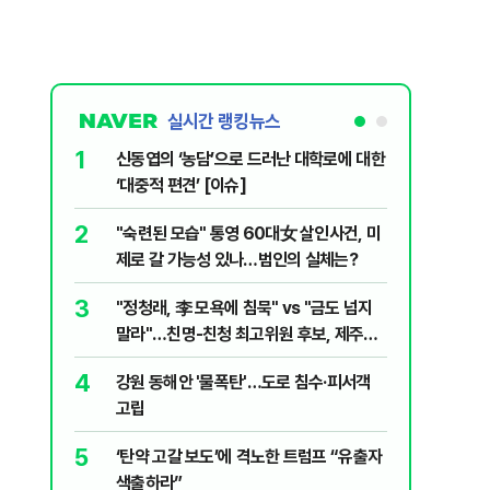
실시간 랭킹뉴스
1
6
신동엽의 ‘농담’으로 드러난 대학로에 대한
손현보 목
‘대중적 편견’ [이슈]
7
폐기물 수
2
"숙련된 모습" 통영 60대女 살인사건, 미
경미화원
제로 갈 가능성 있나…범인의 실체는?
8
지구촌 덮
3
"정청래, 李 모욕에 침묵" vs "금도 넘지
기도 끊
말라"…친명-친청 최고위원 후보, 제주서
9
국민의힘 
격돌
4
강원 동해안 '물폭탄'…도로 침수·피서객
당내서는
고립
10
[주간코인
5
‘탄약 고갈 보도’에 격노한 트럼프 “유출자
인 왜 못
색출하라”