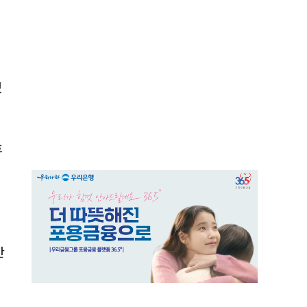
있
후
반