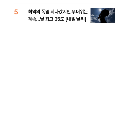
李 견제 사활
라"
5
10
최악의 폭염 지나갔지만 무더위는
폐기
계속…낮 최고 35도 [내일 날씨]
60
하