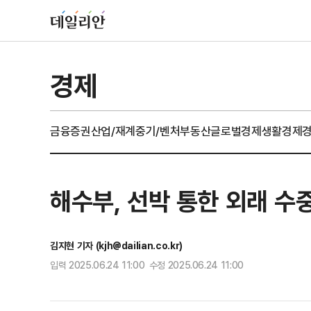
경제
금융
증권
산업/재계
중기/벤처
부동산
글로벌경제
생활경제
해수부, 선박 통한 외래 수
김지현 기자 (kjh@dailian.co.kr)
입력 2025.06.24 11:00 수정 2025.06.24 11:00