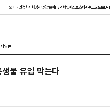
오피니언
정치
사회
경제
생활/문화
IT/과학
연예
스포츠
세계
수도권
포토
D-
경제일반
중생물 유입 막는다