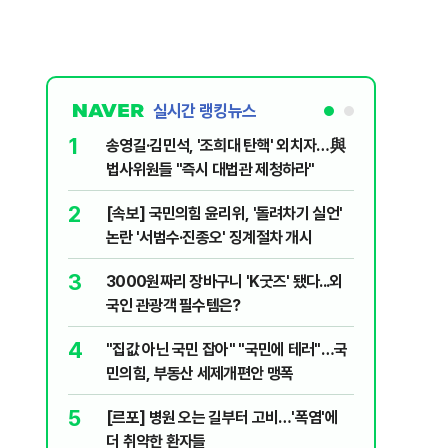
실시간 랭킹뉴스
1
6
송영길·김민석, '조희대 탄핵' 외치자…與
홈플러스,
법사위원들 "즉시 대법관 제청하라"
개 점포 
2
7
[속보] 국민의힘 윤리위, '돌려차기 실언'
[코인뉴스
논란 '서범수·진종오' 징계절차 개시
다…큰 변
3
8
3000원짜리 장바구니 'K굿즈' 됐다...외
민주당, 
국인 관광객 필수템은?
안부터 
4
9
"집값 아닌 국민 잡아" "국민에 테러"…국
버핏 "美 
민의힘, 부동산 세제개편안 맹폭
신호에 
5
10
[르포] 병원 오는 길부터 고비…'폭염'에
[단독] 
더 취약한 환자들
로…3.70