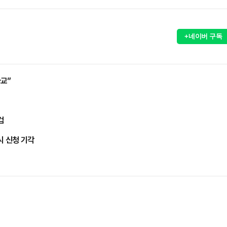
+네이버 구독
교”
검
시 신청 기각