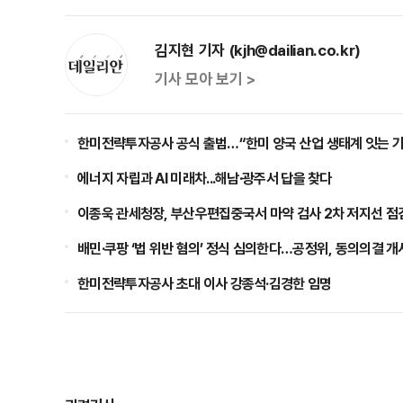
김지현 기자 (kjh@dailian.co.kr)
기사 모아 보기 >
한미전략투자공사 공식 출범…“한미 양국 산업 생태계 잇는 가
에너지 자립과 AI 미래차...해남·광주서 답을 찾다
이종욱 관세청장, 부산우편집중국서 마약 검사 2차 저지선 점
배민·쿠팡 ‘법 위반 혐의’ 정식 심의한다…공정위, 동의의결 개
한미전략투자공사 초대 이사 강종석·김경한 임명