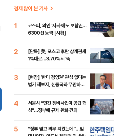
경제 많이 본 기사
1
코스피, 외인 ‘사자’에도 보합권…
지
6300선 등락 [시황]
2
[단독] 美, 포스코 후판 상계관세
1%대로…3.70%서 '뚝'
3
[현장] '한미 경영권' 관심 없다는
법카 제보자, 신동국과 무관하다
지만...
4
서울시 “민간 정비사업이 공급 핵
심”…정부에 규제 완화 건의
5
“정부 믿고 의무 지켰는데”…임