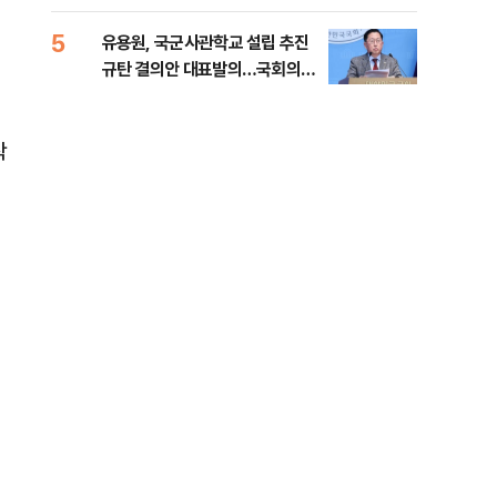
5
10
유용원, 국군사관학교 설립 추진
[단
규탄 결의안 대표발의…국회의원
1%
36명 동참
착