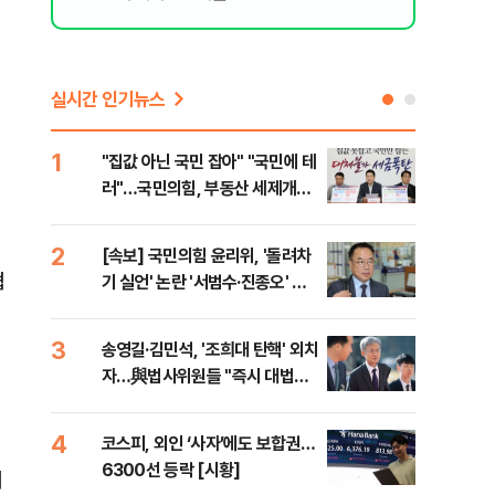
실시간 인기뉴스
1
6
"집값 아닌 국민 잡아" "국민에 테
靑,
러"…국민의힘, 부동산 세제개편
점식
안 맹폭
고'"
2
7
[속보] 국민의힘 윤리위, '돌려차
與김
협
기 실언' 논란 '서범수·진종오' 징
발언
계절차 개시
3
8
송영길·김민석, '조희대 탄핵' 외치
[단
자…與법사위원들 "즉시 대법관
희룡
세
제청하라"
증거
4
9
코스피, 외인 ‘사자’에도 보합권…
국힘
6300선 등락 [시황]
수·
기