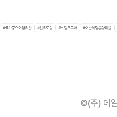
#국가중요어업유산
#선유도항
#스탬프투어
#어촌체험휴양마을
©(주) 데