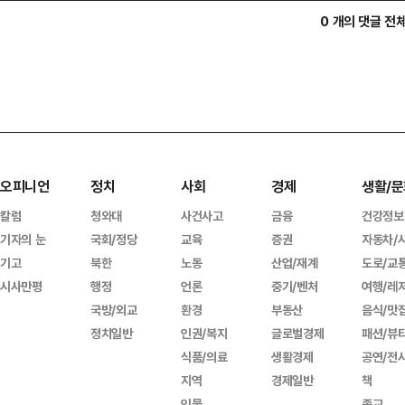
0 개의 댓글 전
오피니언
정치
사회
경제
생활/문
칼럼
청와대
사건사고
금융
건강정보
기자의 눈
국회/정당
교육
증권
자동차/
기고
북한
노동
산업/재계
도로/교
시사만평
행정
언론
중기/벤처
여행/레
국방/외교
환경
부동산
음식/맛
정치일반
인권/복지
글로벌경제
패션/뷰
식품/의료
생활경제
공연/전
지역
경제일반
책
인물
종교