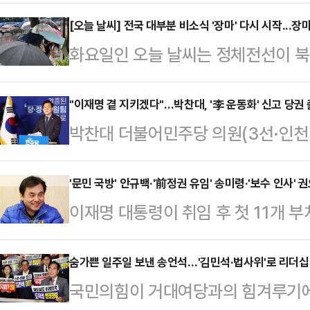
국무총리 인준 후 장관 인사가 이뤄질
국무총리 인사청문회 전에 장관 인선
[오늘 날씨] 전국 대부분 비소식 '장마' 다시 시작...
화요일인 오늘 날씨는 정체전선이 북
등에 따라 경제·안보가 더욱 중요해
적인 장마가 시작되겠다.기상청은 "
을 하루빨리 마무리하겠다는 대통령 
"수도권과 강원 내륙을 중심으로 낮 
"이재명 곁 지키겠다"…박찬대, '李 운동화' 신고 당권
통령 비서실장은 23일 오후 용산 
박찬대 더불어민주당 의원(3선·인천
다.비는 새벽부터 전남·경남권에서 
후보자에 안규백 민주당 의원, 통일부
서, 차기 당대표를 뽑는 8·2 전당대
경기 남부·강원 중·남부 내륙·충청권
교부 장관 후보자에…
포갑) 간 '2파전'으로 치러질 것으로
'문민 국방' 안규백·'前정권 유임' 송미령·'보수 인사'
와 강원도로 확대되겠다.예상 강수량
이재명 대통령이 취임 후 첫 11개 
(친이재명)계라, '찐명(진짜 친이재
원도 20∼60mm ▲대전·세종·충남,
핵심 키워드는 '통합과 실력'으로 요
온다. 이번에 선출되는 당대표의 임기
20∼60mm…
면 크게 쓴다는 이 대통령의 '실용주
숨가쁜 일주일 보낸 송언석…'김민석·법사위'로 리더십
년 지방선거 공천권을 행사하는 것은 
국민의힘이 거대여당과의 힘겨루기에
식 대통령실 비서실장은 23일 용산
적 상징성 때문에 치열한 경쟁이 펼