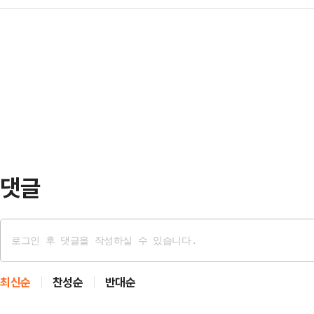
리 후보자 인사청문회 대응과 법제
이 11개 부처 장관 후보자 임명을 
서울 여의…
을 겪고 있어서다. 당내에선 김 후
명한 장관 후보자들은 △국방부(안
드까지 꺼내들며 대여(對與) 공세를
식품부(송미령) △과학기술정보통신
어려울 것이란 비관 섞인 전망까지 
(정동영) △환경부(김성환…
내사령탑으로 선출된 송언석 원내대
수준의 결과를 도출해내는지 여부가
될 것이란 목소리를 내놓고 있다.국
댓글
최신순
찬성순
반대순