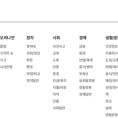
오피니언
정치
사회
경제
생활/문
칼럼
청와대
사건사고
금융
건강정보
기자의 눈
국회/정당
교육
증권
자동차/
기고
북한
노동
산업/재계
도로/교
시사만평
행정
언론
중기/벤처
여행/레
국방/외교
환경
부동산
음식/맛
정치일반
인권/복지
글로벌경제
패션/뷰
식품/의료
생활경제
공연/전
지역
경제일반
책
인물
종교
사회일반
날씨
생활문화