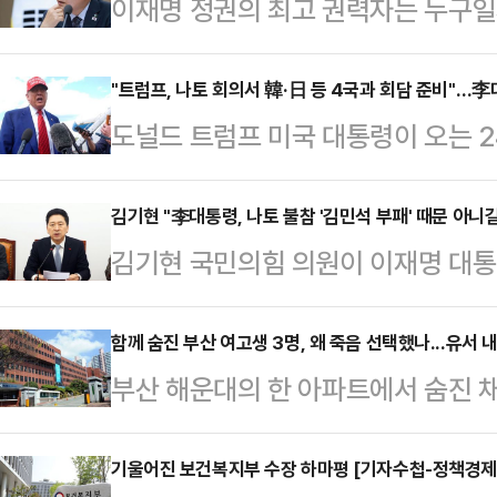
이재명 정권의 최고 권력자는 누구일
분명해야 정상일 텐데, 정답이 있는 
니다. 어쩌면 불길하다고 해야 할지
"트럼프, 나토 회의서 韓·日 등 4국과 회담 준비"…
도널드 트럼프 미국 대통령이 오는 
아니다. 대한민국의 총리라는 자리가
기구) 정상회의에서 한국과 일본 등
는 않아야 할 벼슬이다. 얼굴마담 
있다.23일 니혼게이자이신문(닛케이
김기현 "李대통령, 나토 불참 '김민석 부패' 때문 아니
박찬대도 아니다. 그들은 이재명의 
김기현 국민의힘 의원이 이재명 대통
령이 24~25일 네덜란드 헤이그에서 
위해 물불 안 가리고 뛴 주구(走狗)
정상회의 불참 결정에 대해 "혹시라
정상을 초청한 특별 회동 일정을 조율
들과 비슷하다.…
무총리 후보자의 '파파돈(파도 파도 계
함께 숨진 부산 여고생 3명, 왜 죽음 선택했나...유서 
회원국 간의 회의와는 별도로 회의 
부산 해운대의 한 아파트에서 숨진 채
의 때문은 아닐 것이라 믿고 싶다"고
이는 “중국이 인도 및 태평양에서 
스트레스를 겪은 것으로 드러났다.2
에 "이 대통령이 애초 나토 정상회의
령은 이들 4개 국…
일 새벽 1시 39분쯤 부산 해운대구
기울어진 보건복지부 수장 하마평 [기자수첩-정책경제
국의 이란 핵시설 공습 이후 뜻을 바