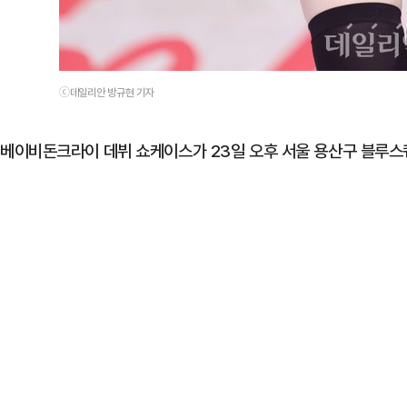
ⓒ데일리안 방규현 기자
베이비돈크라이 데뷔 쇼케이스가 23일 오후 서울 용산구 블루스