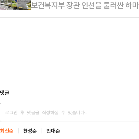
보건복지부 장관 인선을 둘러싼 하마
쓰러진 채 발견됐다. 이들은 곧바로
나라의 국익을 최우선에 둔 냉철한 
수가 의료계 출신이다.정은경 전 질
찰 조사에 따르면 이들이 함께 지난 
의원은 "이번 …
청희 더불어민주당 보건의료특별위원장
해당 아파트 20층에서 내리는 모습이
의원, 전현희 민주당 최고위원 등 의
에 학업 스트레스와 진학에 관한 부
접한 이력을 가진 인물들이 이름을 
은 범죄 …
정부와 의료계의 관계는 여전히 얼어
통해 일정한 메시지를 주려는 흐름은
필요하다는 판단도 있을 것…
댓글
최신순
찬성순
반대순