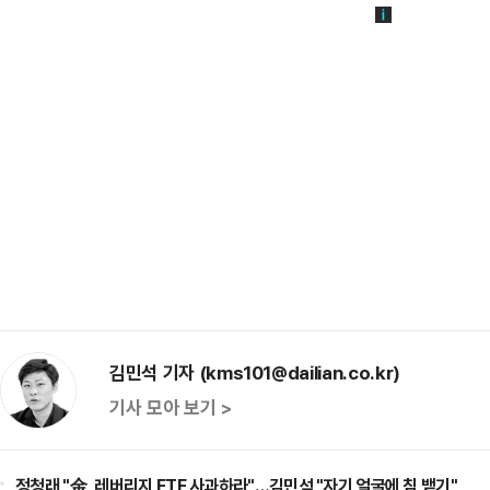
김민석 기자 (kms101@dailian.co.kr)
기사 모아 보기 >
정청래 "金, 레버리지 ETF 사과하라"…김민석 "자기 얼굴에 침 뱉기"