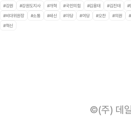
#강원
#강원도지사
#개혁
#국민의힘
#김용태
#김진태
#
#비대위원장
#소통
#쇄신
#야당
#여당
#오찬
#의원
#혁신
©(주) 데