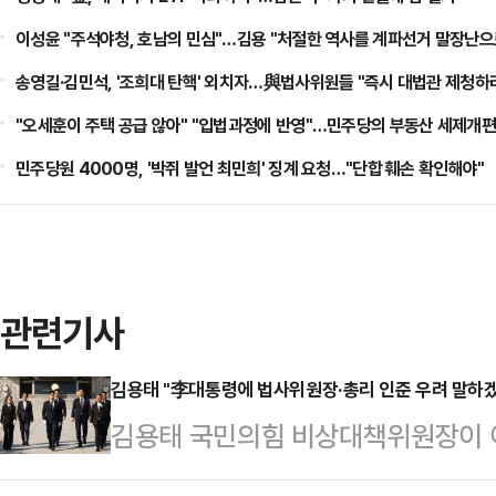
이성윤 "주석야청, 호남의 민심"…김용 "처절한 역사를 계파선거 말장난으
송영길·김민석, '조희대 탄핵' 외치자…與법사위원들 "즉시 대법관 제청하
"오세훈이 주택 공급 않아" "입법과정에 반영"…민주당의 부동산 세제개편
민주당원 4000명, '박쥐 발언 최민희' 징계 요청…"단합 훼손 확인해야"
관련기사
김용태 "李대통령에 법사위원장·총리 인준 우려 말하
김용태 국민의힘 비상대책위원장이 
위원장이나 총리 인준은 정치 복원과