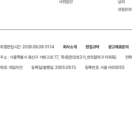
사회일반
날씨
생활문화
최종편집시간: 2026.08.08 01:14
회사소개
편집규약
광고제휴문의
주소 : 서울특별시 용산구 서빙고로 17, 18층(한강로3가,센트럴파크 타워동)
전화 
제호: 데일리안
등록일/발행일: 2005.09.13
등록번호: 서울 아00055