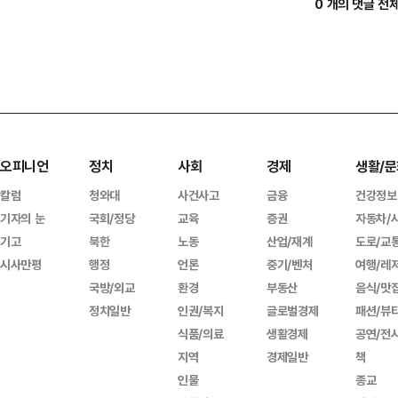
0 개의 댓글 전
오피니언
정치
사회
경제
생활/문
칼럼
청와대
사건사고
금융
건강정보
기자의 눈
국회/정당
교육
증권
자동차/
기고
북한
노동
산업/재계
도로/교
시사만평
행정
언론
중기/벤처
여행/레
국방/외교
환경
부동산
음식/맛
정치일반
인권/복지
글로벌경제
패션/뷰
식품/의료
생활경제
공연/전
지역
경제일반
책
인물
종교