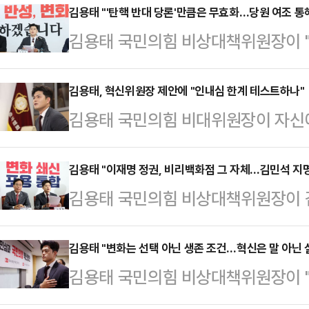
럽게 국민의힘이 가진 우려를 말씀
김용태 "'탄핵 반대 당론'만큼은 무효화…당원 여조 통
김용태 국민의힘 비상대책위원장이 
22일 서울 동작구 국립서울현충원에
는 의미에서 탄핵반대 당론만큼은 무
"정치 복원은 이 대통령이나 여야 지
위원장은 21일 제주 4.3평화공원
김용태, 혁신위원장 제안에 "인내심 한계 테스트하나"
같이 밝혔다.김 위원장은 "이재명 
김용태 국민의힘 비대위원장이 자신
지역 기자간담회에서 "계엄이라는 것
대해 여러 현안에 관해 이야기할 장
"내 인내심의 한계를 테스트하는 거 
를 반성하면서 책임 있는 자세를 갖춰
다"고 했다. 이어 "민생을 살리…
대위원장은 20일 오후 서울 서초구
김용태 "이재명 정권, 비리백화점 그 자체…김민석 지
하나로 '탄핵 반대 당론 무효화'를 
김용태 국민의힘 비상대책위원장이 
"비대위원장으로서 여러 혁신·개혁 방
"제가 비대위원장으로서 임기가 많이
불거진 각종 의혹을 겨냥해 "이재명 
율해나가는 과정에서 오히려 혁신위원
서더라도 변화와 혁신의 …
라며 더 늦기 전에 지명을 철회하라
김용태 "변화는 선택 아닌 생존 조건…혁신은 말 아닌 
다"고 딱 잘라 말했다.앞서 조정훈 
김용태 국민의힘 비상대책위원장이 "우
오전 서울 여의도 국회에서 열린 '
태 위원장이 전권을 갖고 있는 혁신
변화는 선택이 아니라 생존의 조건"
의'에서 "대통령 본인부터 5개의 재
를 하는 동안 혁신위원장…