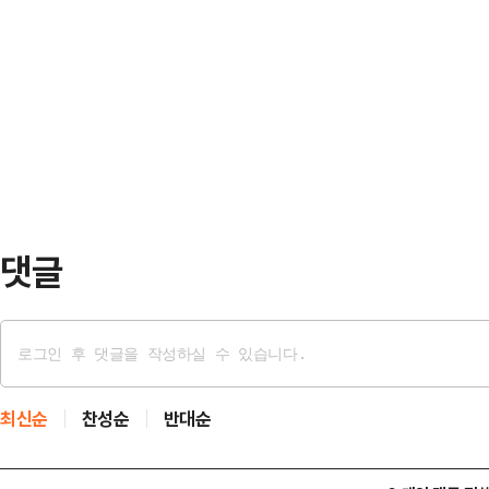
대한 의지를 거듭 피력했다.김용태 비
보자는 불법 정치자금, 재산 증식과 채
원회관에서 일부 재선 의원이 주축이 
정원장 후보자는 20년 가까이 반복
최한 토론회에 참석해 "오늘 귀한 자
를 하루 앞두고…
다"며 "이 자리 함께하신 의원 모두 
앞서 김 비대위원장은 자신이 제안한 
이 …
댓글
최신순
찬성순
반대순