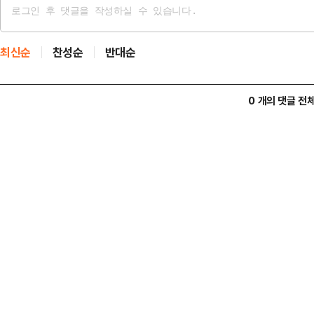
최신순
찬성순
반대순
0 개의 댓글 전