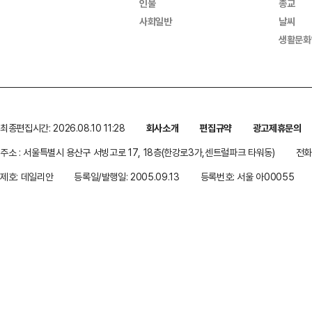
인물
종교
사회일반
날씨
생활문화
최종편집시간: 2026.08.10 11:28
회사소개
편집규약
광고제휴문의
주소 : 서울특별시 용산구 서빙고로 17, 18층(한강로3가,센트럴파크 타워동)
전화 
제호: 데일리안
등록일/발행일: 2005.09.13
등록번호: 서울 아00055