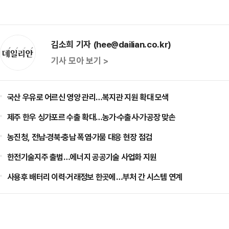
김소희 기자 (hee@dailian.co.kr)
기사 모아 보기 >
국산 우유로 어르신 영양 관리…복지관 지원 확대 모색
제주 한우 싱가포르 수출 확대…농가·수출사·가공장 맞손
농진청, 전남·경북·충남 폭염·가뭄 대응 현장 점검
한전기술지주 출범…에너지 공공기술 사업화 지원
사용후 배터리 이력·거래정보 한곳에…부처 간 시스템 연계