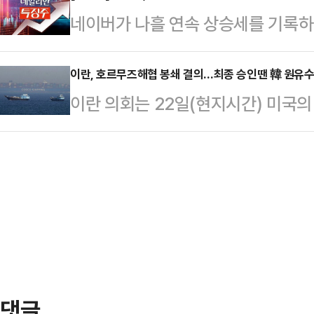
정부와 의료계의 관계는 여전히 얼어
네이버가 나흘 연속 상승세를 기록하
의 때문은 아닐 것이라 믿고 싶다"고
통해 일정한 메시지를 주려는 흐름은
일 한국거래소에 따르면 이날 오전 1
에 "이 대통령이 애초 나토 정상회의
필요하다는 판단도 있을 것…
2.97%(8000원) 오른 27만750
이란, 호르무즈해협 봉쇄 결의…최종 승인땐 韓 원유수
국의 이란 핵시설 공습 이후 뜻을 바
이란 의회는 22일(현지시간) 미국
까지 치솟으며 52주 신고가를 경신하
나라의 국익을 최우선에 둔 냉철한 
호르무즈 해협 봉쇄를 의결했다. 중
및 스테이블 코인 모멘텀 등에 힘입어
의원은 "이번 …
을 봉쇄할 경우 한국 경제에 큰 타격
국내 증권사들은 네이버의 목표주가
르면 이란 국영 프레스TV는 22일 
네이버의 목표주가를 기존 28만원에
열고 호르무즈 해협 봉쇄안을 결의해
목표주가…
쿠사리 마즐리스 국가안보위원장은 “
것”이라며 “(호르무즈 해협 봉쇄의)
가 하게 될 것…
댓글