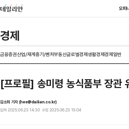
오피
경제
금융
증권
산업/재계
중기/벤처
부동산
글로벌경제
생활경제
경제일반
[프로필] 송미령 농식품부 장관
김소희 기자 (hee@dailian.co.kr)
입력 2025.06.23 14:30 수정 2025.06.23 15:04