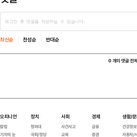
최신순
찬성순
반대순
0 개의 댓글 전
오피니언
정치
사회
경제
생활/문
칼럼
청와대
사건사고
금융
건강정보
기자의 눈
국회/정당
교육
증권
자동차/