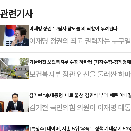
관련기사
이재명 정권 ‘그림자 참모들’의 역할이 우려된다
이재명 정권의 최고 권력자는 누구일
분명해야 정상일 텐데, 정답이 있는 
니다. 어쩌면 불길하다고 해야 할지
기울어진 보건복지부 수장 하마평 [기자수첩-정책경제
보건복지부 장관 인선을 둘러싼 하마
아니다. 대한민국의 총리라는 자리가
수가 의료계 출신이다.정은경 전 질
는 않아야 할 벼슬이다. 얼굴마담 
청희 더불어민주당 보건의료특별위원장
김기현 "李대통령, 나토 불참 '김민석 부패' 때문 아니
박찬대도 아니다. 그들은 이재명의 
김기현 국민의힘 의원이 이재명 대통
의원, 전현희 민주당 최고위원 등 의
위해 물불 안 가리고 뛴 주구(走狗)
정상회의 불참 결정에 대해 "혹시라
접한 이력을 가진 인물들이 이름을 
들과 비슷하다.…
무총리 후보자의 '파파돈(파도 파도 계
[특징주] 네이버, 시총 5위 ‘우뚝’…정책 기대감에 52