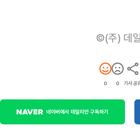
©(주) 데
기사 공
0
0
네이버에서 데일리안 구독하기