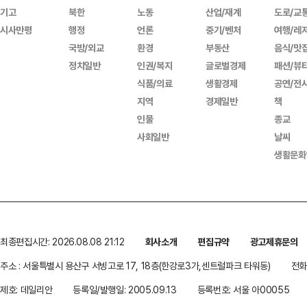
기고
북한
노동
산업/재계
도로/교
시사만평
행정
언론
중기/벤처
여행/레
국방/외교
환경
부동산
음식/맛
정치일반
인권/복지
글로벌경제
패션/뷰
식품/의료
생활경제
공연/전
지역
경제일반
책
인물
종교
사회일반
날씨
생활문화
최종편집시간: 2026.08.08 21:12
회사소개
편집규약
광고제휴문의
주소 : 서울특별시 용산구 서빙고로 17, 18층(한강로3가,센트럴파크 타워동)
전화 
제호: 데일리안
등록일/발행일: 2005.09.13
등록번호: 서울 아00055