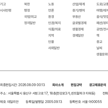
기고
북한
노동
산업/재계
도로/교
시사만평
행정
언론
중기/벤처
여행/레
국방/외교
환경
부동산
음식/맛
정치일반
인권/복지
글로벌경제
패션/뷰
식품/의료
생활경제
공연/전
지역
경제일반
책
인물
종교
사회일반
날씨
생활문화
최종편집시간: 2026.08.09 00:13
회사소개
편집규약
광고제휴문의
주소 : 서울특별시 용산구 서빙고로 17, 18층(한강로3가,센트럴파크 타워동)
전화 
제호: 데일리안
등록일/발행일: 2005.09.13
등록번호: 서울 아00055