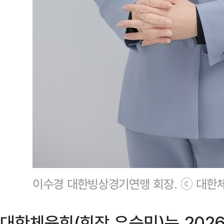
이수경 대한빙상경기연맹 회장. ⓒ 대한
대한체육회(회장 유승민)는 202