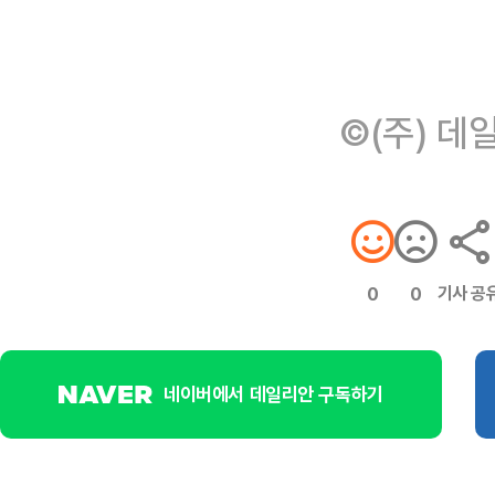
©(주) 데
기사 공
0
0
네이버에서 데일리안 구독하기