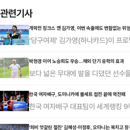
관련기사
개막전 징크스 깬 김가영, 이변 속출에도 변함없는 위
‘당구여제’ 김가영(하나카드)이 프로
며 변함없는 독주 체제를 계속 이어나
양 킨텍스 PBA 스타디움’에서 열린
박현경 이어 노승희도 우승…해외 단기 유학의 효과
보다 넓은 무대에 발을 디뎠던 선수
2025’ LPBA 결승전(7전 4선승
세를 보이고 있다.노승희(24, 요진
0(11-1, 11-6, 11-2, 11-6
븐 컨트리클럽(파72)에서 열린 202
한국 여자배구, 도미니카에 풀세트 접전 끝에 역전패
지난 시즌을 마감한 김가영은 새 시
한국 여자배구 대표팀이 세계랭킹 
헤븐 마스터즈’ 최종 라운드서 연장 
승이라는 위업을 달성했다. 김가영은
당했다.페르난도 모랄레스 감독이 이
자 개인 통산 3승이다.노승희는 선두
각) 튀르키예 이스탄불에서 열린 20
‘희비 엇갈린 절친’ 김혜성·이정후, 오타니는 북치고 
를 시작했다. 묵묵하게 타수를 줄여