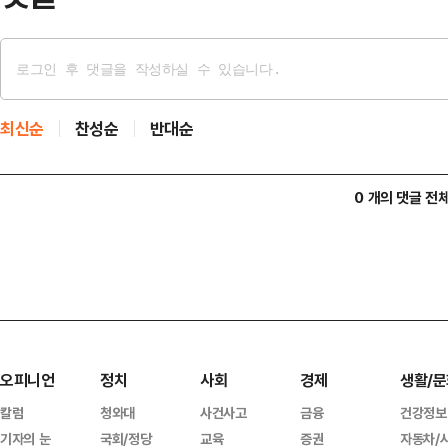
최신순
찬성순
반대순
0 개의 댓글 전
오피니언
정치
사회
경제
생활/문
칼럼
청와대
사건사고
금융
건강정보
기자의 눈
국회/정당
교육
증권
자동차/