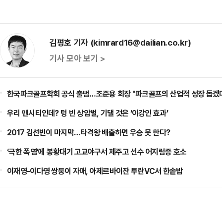
김평호 기자 (kimrard16@dailian.co.kr)
기사 모아 보기 >
한국파크골프학회 공식 출범…조준용 회장 "파크골프의 산업적 성장 돕겠
우리 맨시티인데? 텅 빈 상암벌, 기댈 것은 ‘이강인 효과’
2017 김선빈이 마지막…타격왕 배출하면 우승 못 한다?
‘극한 폭염’에 봉황대기 고교야구서 제주고 선수 어지럼증 호소
이재영-이다영 쌍둥이 자매, 아제르바이잔 투란VC서 한솥밥