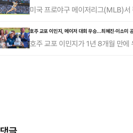
미국 프로야구 메이저리그(MLB)서
스리그(VNL) 2주 차 4차전에서 도
도 하듯 지지부진한 흐름을 이어갔고
혜성(LA 다저스)은 23일(한국시
17-25 25-19 20-25 14-16
다.2020…
스타디움에서 펼쳐진 '2025 MLB'
호주 교포 이민지, 메이저 대회 우승…최혜진·이소미 공
에 빠지며 1승 7패를 기록해 전체 1
호주 교포 이민지가 1년 8개월 만에
(중견수)로 선발 출전, 4타수 1안타
위 세르비아에 앞선 17위에 머물렀
일(한국시간) 미국 텍사스주 프리스
전 0.378에서 0.372로 하락했지
린…
열린 미국여자프로골프(LPGA) 투어 
안타를 기록하며 존재감을 드러냈다.
PGA 챔피언십(총상금 1200만 달러
3경기 만에 선발로 복귀한 김혜성은 
승을 차지했다.이로써 이민지는 202
클 소…
챔피언십’ 우승 이후 1년 8개월 만에
승도 세 번째다. 앞서 이민지는 202
댓글