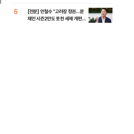
준비 [Now 2.30]
후
5
10
[전문] 안철수 "고려장 정권…문
고파
재인 시즌2만도 못한 세제 개편
스는
안" [정국 기상대]