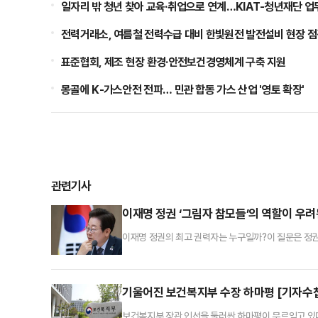
일자리 밖 청년 찾아 교육·취업으로 연계…KIAT-청년재단 
전력거래소, 여름철 전력수급 대비 한빛원전 발전설비 현장 
표준협회, 제조 현장 환경·안전보건경영체계 구축 지원
몽골에 K-가스안전 전파… 민관 합동 가스 산업 '영토 확장'
관련기사
이재명 정권 ‘그림자 참모들’의 역할이 우
이재명 정권의 최고 권력자는 누구일까?이 질문은 정권
조가 아니다. 어쩌면 불길하다고 해야 할지도 모르겠다
면 앉지 않을 또는 않아야 할 벼슬이다. 얼굴마담 정도
그리고 자신들 출세를 위해 물불 안 가리고 뛴 주구(走
기울어진 보건복지부 수장 하마평 [기자수
보건복지부 장관 인선을 둘러싼 하마평이 무르익고 있