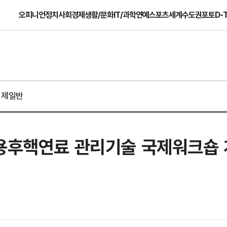
오피니언
정치
사회
경제
생활/문화
IT/과학
연예
스포츠
세계
수도권
포토
D-
경제일반
사용후핵연료 관리기술 국제워크숍