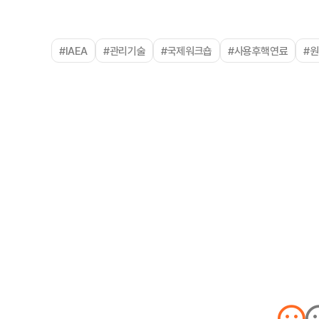
#IAEA
#관리기술
#국제워크숍
#사용후핵연료
#