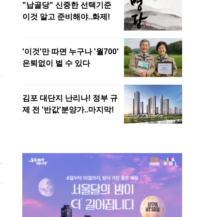
징
라
,
병