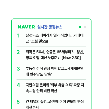
실시간 랭킹뉴스
1
6
삼전닉스 레버리지 열기 식었나…거래대
'입추 코
금 1조원 밑으로
위'…'파
하는 법 
2
7
퇴직은 50세, 연금은 65세부터?…청년,
2030은
명품·여행 대신 노후준비 [Now 2.30]
줄 알았나
리 헬스]
3
8
부동산·주식 민심 어찌할고…세제개편안
이란 "호
에 민주당도 '당혹'
상당수 우
4
9
국민의힘 윤리위 '외부 유출 의혹' 파장 지
​"정청래
속…당 안팎 비판 확산
내부서 나
5
10
긴 터널의 끝?…순환매 이어 반도체 투심
“길거리 
개선까지
세입자 ‘발