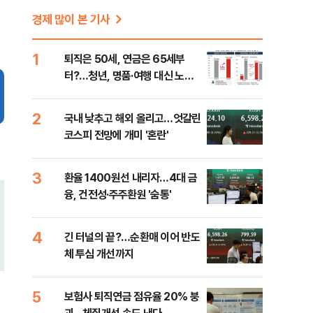
경제 많이 본 기사
1
퇴직은 50세, 연금은 65세부
터?…청년, 명품·여행 대신 노후
준비 [Now 2.30]
2
국내 낮추고 해외 올리고…엇갈린
코스피 전망에 개미 '혼란'
3
환율 1400원선 내리자…4대 금
융, 건전성·주주환원 '숨통'
4
긴 터널의 끝?…순환매 이어 반도
체 투심 개선까지
5
보험사 퇴직연금 점유율 20% 붕