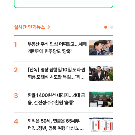
실시간 인기뉴스
1
6
부동산·주식 민심 어찌할고…세제
긴 
개편안에 민주당도 '당혹'
체 
2
7
[단독] 영장 집행일 10일 도과 원
[오
희룡 포렌식 시도한 특검…"위법
동산
증거 수집" 지적
3
8
환율 1400원선 내리자…4대 금
국내
융, 건전성·주주환원 '숨통'
코스
4
9
퇴직은 50세, 연금은 65세부
보험
터?…청년, 명품·여행 대신 노후
괴…