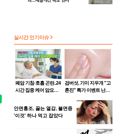
괴…체질개선 속도 낸다