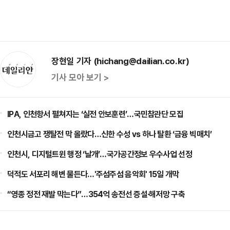
장현일 기자 (hichang@dailian.co.kr)
기사 모아 보기 >
IPA, 인천항서 펼쳐지는 ‘실전 안보훈련’…국민참관단 모집
인천시금고 쟁탈전 막 올랐다…신한 수성 vs 하나 탈환 ‘금융 빅매치’
인천시, 디지털트윈 행정 ‘날개’…국가공간정보 우수사업 선정
덕적도 서포리 해변 물든다…'주섬주섬 음악회' 15일 개막
“영종 정전 재발 막는다”…354억 송전선 증설·해저망 구축