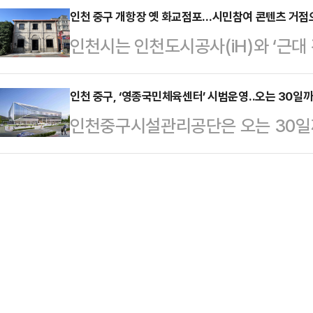
인천 개항장 국가유산 야행’과 연계해
인천 중구 개항장 옛 화교점포…시민참여 콘텐츠 거점
있다”고 밝혔다.영종도∼신도 평화도
인천시는 인천도시공사(iH)와 ‘근대
했다고 16일 밝혔다.홍보부스는 포
왕복 2차로 규모이며 총 사업비는 1
활용하는 업무협약을 체결했다고 12일
과 관련한 다양한 정보를 제공했다.
구간은 11…
문화자산 재생사업’으로 리모델링된 
인천 중구, ‘영종국민체육센터’ 시범운영‥오는 30일
한 자세한 안내문도 준비돼 있어 많
인천중구시설관리공단은 오는 30일
받아, 시민 참여형 콘텐츠 운영 거점으
특히 이번 행사는 주민들의 적극적인
다고 11일 밝혔다.인천 중구 찬들로
대 건축문화자산 재생사업’은 인천의
운영됐다.주민…
민체육센터’는 지상 4층 규모로 수영
하기 위해 근대 건축물을 매입·리모
민턴 코트), 스크린골프장 등을 갖추
표적인 공공 문화재생사업이다.시는
·프로그램 운영 체계를 점검하고, 
하고 팝업 스테이…
를 높이기 위한 취지로 마련됐다.시
시설을 무료로 개방하며, 희망 고객은