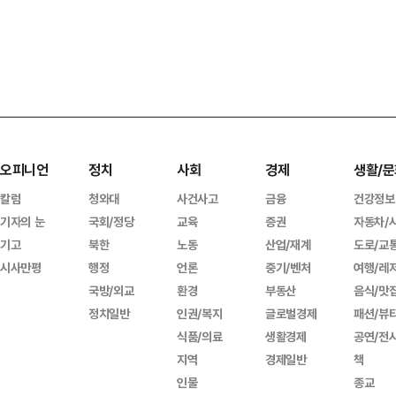
오피니언
정치
사회
경제
생활/문
칼럼
청와대
사건사고
금융
건강정보
기자의 눈
국회/정당
교육
증권
자동차/
기고
북한
노동
산업/재계
도로/교
시사만평
행정
언론
중기/벤처
여행/레
국방/외교
환경
부동산
음식/맛
정치일반
인권/복지
글로벌경제
패션/뷰
식품/의료
생활경제
공연/전
지역
경제일반
책
인물
종교