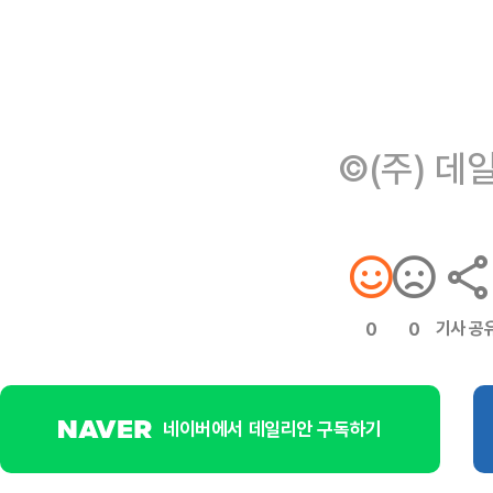
©(주) 데
기사 공
0
0
네이버에서 데일리안 구독하기