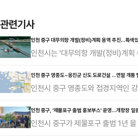
관련기사
인천 중구 대무의항 개발(정비)계획 용역 추진…특색있
인천시는 ‘대무의항 개발(정비)계획 
대무의항은 인천 중구 무의도에 위치한
본계획이 수립돼 개발이 진행됐으나
인천 중구 영종도~옹진군 신도 도로건설 …연말 개통
인천시 중구 영종도와 접경지역인 
일부의 기능이 상실돼 어업인들의 불편
1단계 구간(영종도~신도)의 올해 
만 원의 예산을 확보하고, 대무의항
장은 16일 시의회 본회의 시정질문 
인천 중구, ‘제물포구 출범 홍보부스’ 운영…개항장 일
파랑변형, 해수유동, 부유사 확산 
인천시 중구가 제물포구 출범 1년 을
∼신도 도로 건설사업이 2021년 9
수립할 계획이다.또 이번 용역에서 
양한 활동을 펼치고 있다.인천시 중구
중이지만, 사업 시행 인·허가 과정과
의와 재해영향성 검토…