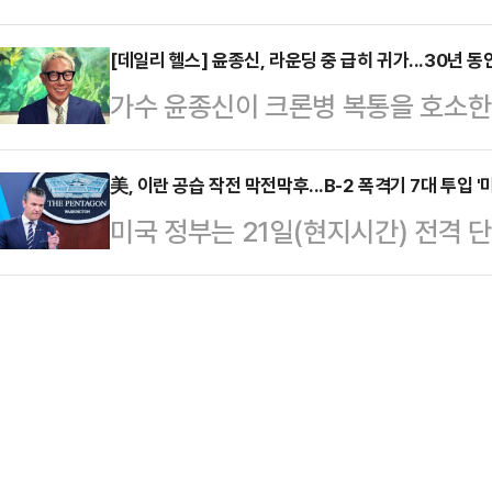
닥을 잡으면서 당권 주자들의 움직임
는 않아야 할 벼슬이다. 얼굴마담 
내 현안과 중동 사…
을 필두로 김용태 비대위원장, 김문수 
[데일리 헬스] 윤종신, 라운딩 중 급히 귀가...30년 동
박찬대도 아니다. 그들은 이재명의 
가수 윤종신이 크론병 복통을 호소한 
대표 등이 물밑 지지 기반을 끌어모
위해 물불 안 가리고 뛴 주구(走狗)
다.윤종신은 지난 21일 자신의 SN
위한 포석을 다지는 것으로 풀이된다
들과 비슷하다.…
일행들과 식사 못하고 그냥 왔다. 오
美, 이란 공습 작전 막전막후...B-2 폭격기 7대 투입 
힘 의원은 전날(21일) 지역구인 경
미국 정부는 21일(현지시간) 전격 
다"라고 말했다.그는 "네가 날 찾아온
진행했다. '철수형은 듣고 싶어서'라
련해 미군 B-2 폭격기 7대가 벙커버
안지는 20년 전, 이젠 친구 같다. 
역을 찾아 …
란은 이에 제대로 대응하지 못했다고
다.윤종신은 지난 2012년 SBS '
헤그세스 미 국방장관과 댄 케인 미
병 투병을 고백한 바 있다.당시 윤종
DC 인근 버지니아주 알링턴의 국방
시설 공습작전 ‘미드나이트 해머’(Mid
에 대한 상세한 브리핑을 가졌다.헤