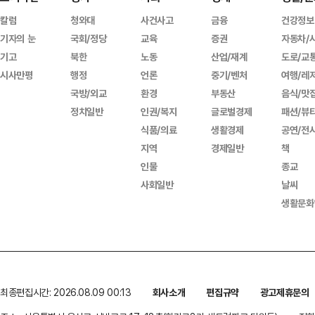
칼럼
청와대
사건사고
금융
건강정보
기자의 눈
국회/정당
교육
증권
자동차/
기고
북한
노동
산업/재계
도로/교
시사만평
행정
언론
중기/벤처
여행/레
국방/외교
환경
부동산
음식/맛
정치일반
인권/복지
글로벌경제
패션/뷰
식품/의료
생활경제
공연/전
지역
경제일반
책
인물
종교
사회일반
날씨
생활문화
최종편집시간: 2026.08.09 00:13
회사소개
편집규약
광고제휴문의