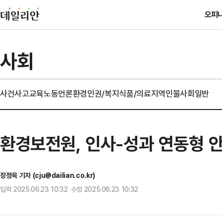
오피
사회
사건사고
교육
노동
언론
환경
인권/복지
식품/의료
지역
인물
사회일반
환경보전원, 인사-성과 연동형 
장정욱 기자 (cju@dailian.co.kr)
입력 2025.06.23 10:32 수정 2025.06.23 10:32