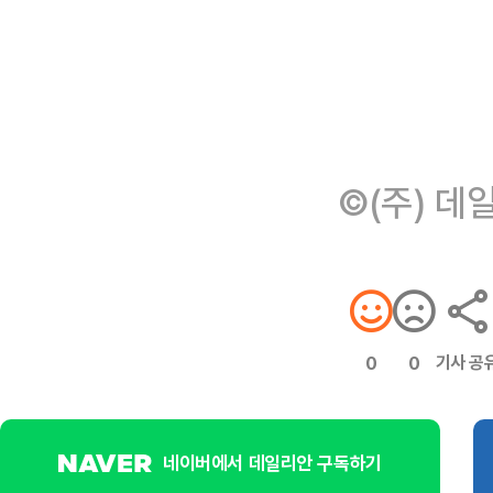
©(주) 데
기사 공
0
0
네이버에서 데일리안 구독하기