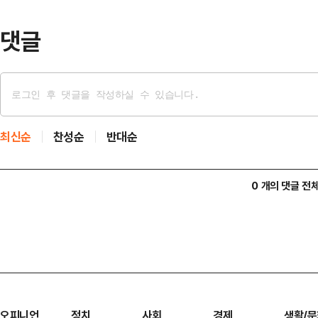
…
댓글
최신순
찬성순
반대순
0 개의 댓글 전
오피니언
정치
사회
경제
생활/문