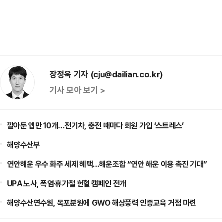
장정욱 기자 (cju@dailian.co.kr)
기사 모아 보기 >
깔아둔 앱만 10개…전기차, 충전 때마다 회원 가입 ‘스트레스’
해양수산부
연안해운 우수 화주 세제 혜택…해운조합 “연안 해운 이용 촉진 기대”
UPA 노사, 폭염·휴가철 헌혈 캠페인 전개
해양수산연수원, 목포분원에 GWO 해상풍력 인증교육 거점 마련