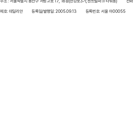
주소 : 서울특별시 용산구 서빙고로 17, 18층(한강로3가,센트럴파크 타워동)
전화 
제호: 데일리안
등록일/발행일: 2005.09.13
등록번호: 서울 아00055