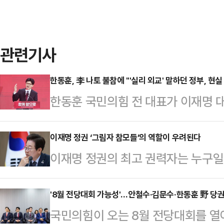
관련기사
한동훈, 李 나토 불참에 "'실리 외교' 말하던 정부, 현
한동훈 국민의힘 전 대표가 이재명 대
그에서 열리는 북대서양조약기구(나토
결정한 데 대해 "실리 외교를 말하던
이재명 정권 ‘그림자 참모들’의 역할이 우려된다
이재명 정권의 최고 권력자는 누구일
했다.한동훈 전 대표는 22일 페이스
분명해야 정상일 텐데, 정답이 있는 
다"며 "피한다고 피해지지 않는다"
니다. 어쩌면 불길하다고 해야 할지
'8월 전당대회 가능성'…안철수·김문수·한동훈 野 당
은 이날 "대통령은 취임 이후의 산적
국민의힘이 오는 8월 전당대회를 열
아니다. 대한민국의 총리라는 자리가
상회의 참석을 최대한 적극적으로 검