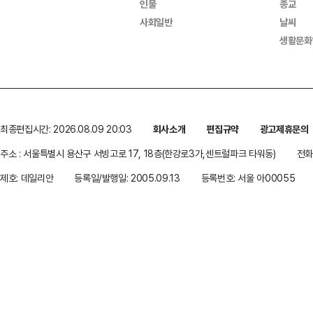
인물
종교
사회일반
날씨
생활문화
최종편집시간: 2026.08.09 20:03
회사소개
편집규약
광고제휴문의
주소 : 서울특별시 용산구 서빙고로 17, 18층(한강로3가,센트럴파크 타워동)
전화 
제호: 데일리안
등록일/발행일: 2005.09.13
등록번호: 서울 아00055