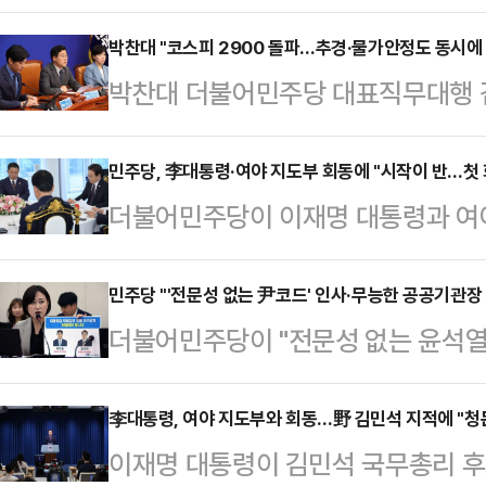
피 5000 비상설특별위원회'를 신설
서 열린 최고위원회의를 마친 뒤 기
박찬대 "코스피 2900 돌파…추경·물가안정도 동시에
박찬대 더불어민주당 대표직무대행 겸
을 의결했다"며 이같이 밝혔다.특위
하고 환율은 1363원까지 떨어졌다"며
으로는 김남근·민병덕·박상혁·이소
주가와 환율에 영향을 미치는 것"이라
민주당, 李대통령·여야 지도부 회동에 "시작이 반…첫 
의원이 각각 임명됐다.김성회 대변인
더불어민주당이 이재명 대통령과 여야
에서 열린 최고위원회의에서 이 같이
을 위한 제도 개선을 논의한다"며 "
반"이라며 "과거 정부가 720일이 걸
물가안정도 동시에 이뤄내겠다"고 했
것"이라고 설명했다…
에 만들었다는 것에 이번 회동의 중
민주당 "'전문성 없는 尹코드' 인사·무능한 공공기관장
은 3년 5개월 만이다. 한국거래소에 
더불어민주당이 "전문성 없는 윤석열
민주당 원내소통수석부대표 겸 수석대
가 2900선을 넘겼다. 장중 코스피가 
각 사퇴하라"고 촉구했다.백승아 원
련 브리핑을 마친 뒤 기자들을 만나
18…
핑을 열고 "최근 공공기관 경영평가에
李대통령, 여야 지도부와 회동…野 김민석 지적에 "청
과 더 자주 소통하고 지속적으로 대
이재명 대통령이 김민석 국무총리 후
명 중 5명이 이른바 '윤심'으로 임
이 밝혔다.앞서 이 대통령은 이날 낮