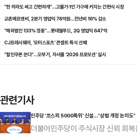
"한 끼라도 싸고 간편하게"…고물가·1인 가구에 커지는 간편식 시장
교촌에프앤비, 2분기 영업익 78억원…전년비 16% 감소
"해외법인 133% 껑충"…롯데웰푸드, 2Q 영업익 647억
CJ프레시웨이, '모터스포츠' 콘셉트 특식 선봬
"할인쿠폰 쏜다"…오뚜기, 자사몰 '2026 프로모션' 실시
관련기사
민주당 '코스피 5000특위' 신설…"상법 개정 논의도"
더불어민주당이 주식시장 신뢰 회복을