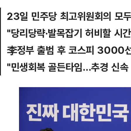
23일 민주당 최고위원회의 모
"당리당략·발목잡기 허비할 시간
李정부 출범 후 코스피 3000
"민생회복 골든타임…추경 신속 