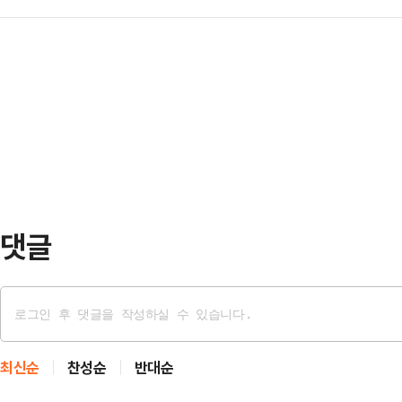
제 제기에 대해 "청문회 과정에서 
지적했다.백 원내대변인은 "'윤석열(
대표 직무대행 겸 원…
말했다.이 대통령은 22일 서울 한
전문성 없는 코드 인사가 결국 공공
와의 오찬 회동에서 김용태 국민의
며 "이는 명백한 인사 실패"라고 주
"김 후보자 검증 내용에 상당한 문제
탄핵 이후 내…
의) 태도 역시 부적절하다"고 말하
수석이 브리핑을 통해 밝혔다.이 대
무대행 겸 원내대표가 제기…
댓글
최신순
찬성순
반대순