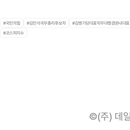
#국민의힘
#김민석국무총리후보자
#김병기당대표직무대행겸원내대표
#코스피지수
©(주) 데