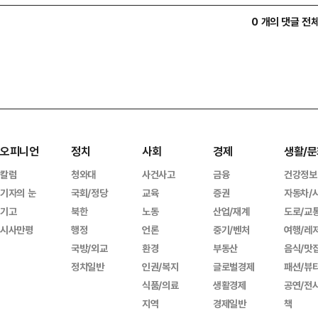
0 개의 댓글 전
오피니언
정치
사회
경제
생활/문
칼럼
청와대
사건사고
금융
건강정보
기자의 눈
국회/정당
교육
증권
자동차/
기고
북한
노동
산업/재계
도로/교
시사만평
행정
언론
중기/벤처
여행/레
국방/외교
환경
부동산
음식/맛
정치일반
인권/복지
글로벌경제
패션/뷰
식품/의료
생활경제
공연/전
지역
경제일반
책