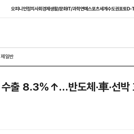
오피니언
정치
사회
경제
생활/문화
IT/과학
연예
스포츠
세계
수도권
포토
D-
경제일반
 수출 8.3%↑…반도체·車·선박