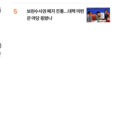
록 
99%" 등
품
5
10
보완수사권 폐지 진통…대책 마련
李대
은 야당 몫됐나
식했
낮춰
)
한