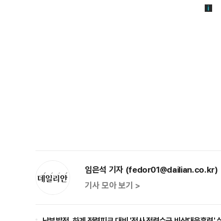
임은석 기자 (fedor01@dailian.co.kr)
기사 모아 보기 >
남부발전, 하계 전력피크 대비 '전사 전력수급 비상대응훈련' 