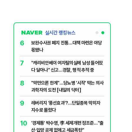
실시간 랭킹뉴스
6
 의식했
보완수사권 폐지 진통…대책 마련은 야당
낮춰야"
몫됐나
7
데 비난받은
"캐리비안베이 여자탈의실에 남성 들어왔
다 달아나" 신고…경찰, 행적 추적 중
8
구협회 외국
"약만으론 한계"…당뇨병 '시작' 막는 의사
령 20대 지
과학자의 도전 [내일의 닥터]
 올인은 금
9
 유죄에 회자
레버리지 '풍선효과'?…단일종목 막히자
가 논란 재
지수로 몰렸다
 99%" 등
10
월드컵 예선
'경제통' 박수영, 李 세제개편 정조준…"출
산·입양 공제 없애고 세금폭탄"