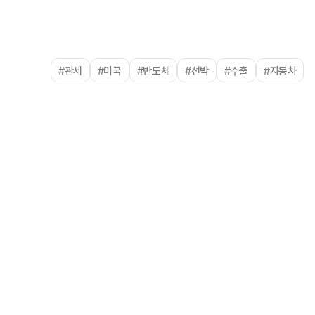
#관세
#미국
#반도체
#선박
#수출
#자동차