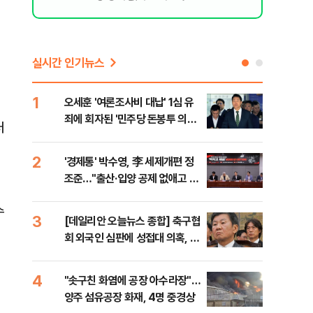
실시간 인기뉴스
1
6
오세훈 '여론조사비 대납' 1심 유
구광
죄에 회자된 '민주당 돈봉투 의
달 
러
혹'…왜?
의
2
7
'경제통' 박수영, 李 세제개편 정
외국
조준…"출산·입양 공제 없애고 세
컵 
금폭탄"
민낯
수
3
8
[데일리안 오늘뉴스 종합] 축구협
美,
회 외국인 심판에 성접대 의혹, 李
협에
대통령 20대 지지율 하락 의식했
나, 삼전닉스 올인은 금물, SK하
4
9
"솟구친 화염에 공장 아수라장"…
국민
이닉스 프리마켓 시초가 논란 재
양주 섬유공장 화재, 4명 중경상
장관
점화, 김민석 "과반 승리 가능성