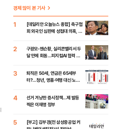
경제 많이 본 기사
1
[데일리안 오늘뉴스 종합] 축구협
회 외국인 심판에 성접대 의혹, 李
대통령 20대 지지율 하락 의식했
나, 삼전닉스 올인은 금물, SK하
2
구광모-젠슨황, 실리콘밸리서 두
이닉스 프리마켓 시초가 논란 재
달 만에 회동…피지컬AI 협력 논
점화, 김민석 "과반 승리 가능성
의
99%" 등
3
퇴직은 50세, 연금은 65세부
터?…청년, 명품·여행 대신 노후
준비 [Now 2.30]
4
선거 겨냥한 증시정책…제 발등
찍은 이재명 정부
지
5
[부고] 김부경(전 삼성중공업 커