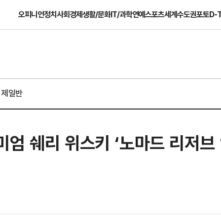
오피니언
정치
사회
경제
생활/문화
IT/과학
연예
스포츠
세계
수도권
포토
D-
경제일반
엄 쉐리 위스키 ‘노마드 리저브 1