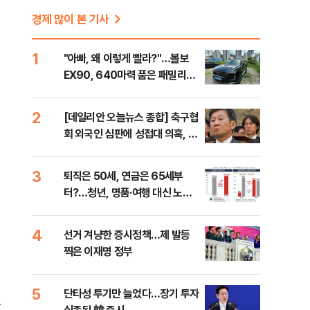
경제 많이 본 기사
1
"아빠, 왜 이렇게 빨라?"…볼보
EX90, 640마력 품은 패밀리카
[시승기]
2
[데일리안 오늘뉴스 종합] 축구협
회 외국인 심판에 성접대 의혹, 李
대통령 20대 지지율 하락 의식했
나, 삼전닉스 올인은 금물, SK하
3
퇴직은 50세, 연금은 65세부
이닉스 프리마켓 시초가 논란 재
터?…청년, 명품·여행 대신 노후
점화, 김민석 "과반 승리 가능성
준비 [Now 2.30]
99%" 등
4
선거 겨냥한 증시정책…제 발등
찍은 이재명 정부
5
단타성 투기만 늘었다…장기 투자
널