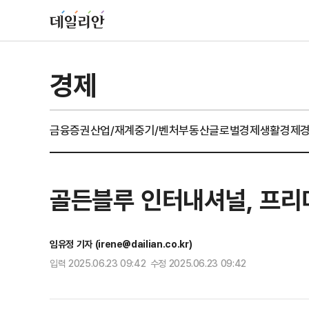
경제
금융
증권
산업/재계
중기/벤처
부동산
글로벌경제
생활경제
골든블루 인터내셔널, 프리미
임유정 기자 (irene@dailian.co.kr)
입력 2025.06.23 09:42 수정 2025.06.23 09:42