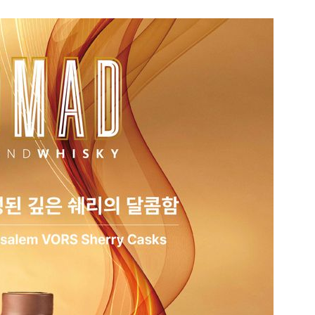
1
"삼성·SK보다 싸게 달라"…애
에 '더 비싸다' 퇴짜
2
[데일리안 오늘뉴스 종합] 축
인 심판에 성접대 의혹, 李대통
지율 하락 의식했나, 삼전닉스
3
李대통령, 20대 지지율 하락
물, SK하이닉스 프리마켓 시초
나…"청년 보편적 지원 문턱 
점화, 김민석 "과반 승리 가능성
4
'압수수색·성접대 의혹' 송두
대한민국 축구판
5
"약만으론 한계"…당뇨병 '시작
과학자의 도전 [내일의 닥터]