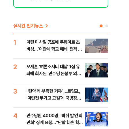
실시간 인기뉴스
1
6
이란 미사일 공포에 쿠웨이트 초
日 
비상…'이란계 학교 폐쇄' 전격 명
했지
령
2
7
오세훈 '여론조사비 대납' 1심 유
보완
죄에 회자된 '민주당 돈봉투 의
은 
혹'…왜?
3
8
"탄약 왜 부족한 거야"…트럼프,
'경
'이란전 무기고 고갈'에 국방장관
조준
질책
금폭
4
9
민주당원 4000명, '박쥐 발언 최
병력
민희' 징계 요청…"단합 훼손 확인
60