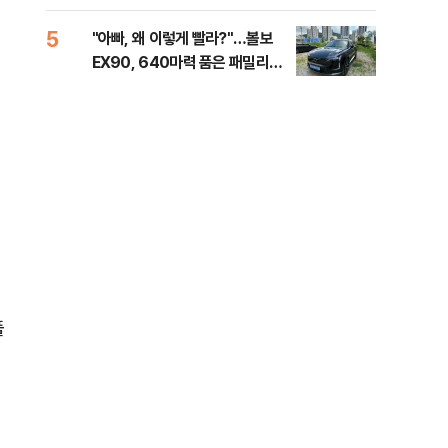
해야"
40
5
10
"아빠, 왜 이렇게 빨라?"…볼보
"삼
EX90, 640마력 품은 패밀리카
中창
[시승기]
플
딩