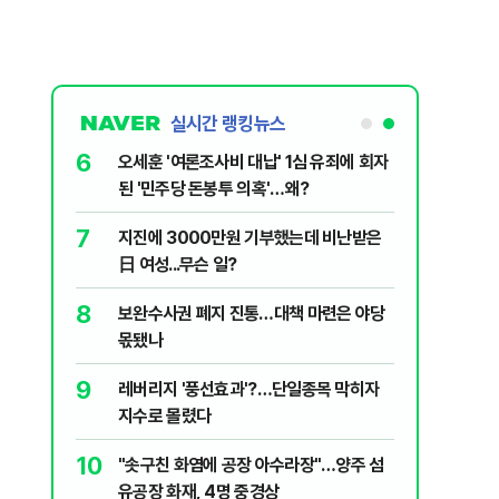
실시간 랭킹뉴스
6
플, 中창신
오세훈 '여론조사비 대납' 1심 유죄에 회자
된 '민주당 돈봉투 의혹'…왜?
7
구협회 외국
지진에 3000만원 기부했는데 비난받은
령 20대 지
日 여성...무슨 일?
 올인은 금
8
 의식했
보완수사권 폐지 진통…대책 마련은 야당
가 논란 재
낮춰야"
몫됐나
 99%" 등
9
리째 흔들리는
레버리지 '풍선효과'?…단일종목 막히자
지수로 몰렸다
10
' 막는 의사
"솟구친 화염에 공장 아수라장"…양주 섬
유공장 화재, 4명 중경상