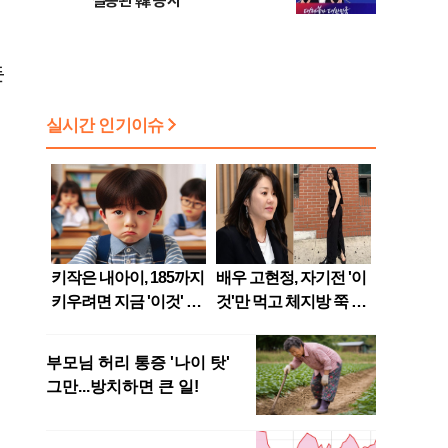
실종된 韓 증시
든