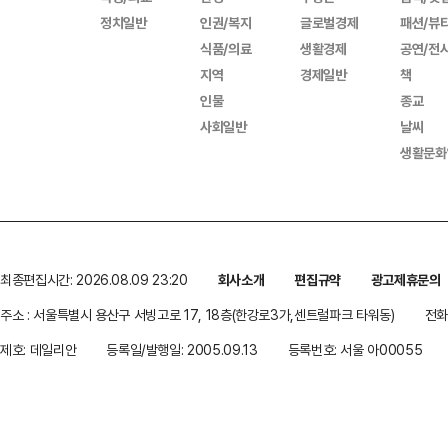
정치일반
인권/복지
글로벌경제
패션/뷰
식품/의료
생활경제
공연/전
지역
경제일반
책
인물
종교
사회일반
날씨
생활문화
최종편집시간: 2026.08.09 23:20
회사소개
편집규약
광고제휴문의
주소 : 서울특별시 용산구 서빙고로 17, 18층(한강로3가,센트럴파크 타워동)
전화 
제호: 데일리안
등록일/발행일: 2005.09.13
등록번호: 서울 아00055