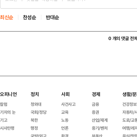
최신순
찬성순
반대순
0 개의 댓글 전
오피니언
정치
사회
경제
생활/문
칼럼
청와대
사건사고
금융
건강정보
기자의 눈
국회/정당
교육
증권
자동차/
기고
북한
노동
산업/재계
도로/교
시사만평
행정
언론
중기/벤처
여행/레
국방/외교
환경
부동산
음식/맛