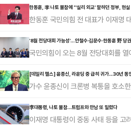
한동훈, 李 나토 불참에 "'실리 외교' 말하던 정부, 현
한동훈 국민의힘 전 대표가 이재명 대
그에서 열리는 북대서양조약기구(나토
결정한 데 대해 "실리 외교를 말하던
'8월 전당대회 가능성'…안철수·김문수·한동훈 野 당
국민의힘이 오는 8월 전당대회를 열
했다.한동훈 전 대표는 22일 페이스
닥을 잡으면서 당권 주자들의 움직임
다"며 "피한다고 피해지지 않는다"
을 필두로 김용태 비대위원장, 김문수 
[데일리 헬스] 윤종신, 라운딩 중 급히 귀가...30년 동
은 이날 "대통령은 취임 이후의 산적
가수 윤종신이 크론병 복통을 호소한 
대표 등이 물밑 지지 기반을 끌어모
상회의 참석을 최대한 적극적으로 검
다.윤종신은 지난 21일 자신의 SN
위한 포석을 다지는 것으로 풀이된다
내 현안과 중동 사…
일행들과 식사 못하고 그냥 왔다. 오
李대통령, 나토 불참…트럼프와 만남 또 밀렸다
힘 의원은 전날(21일) 지역구인 경
이재명 대통령이 중동 사태 등을 고
다"라고 말했다.그는 "네가 날 찾아온
진행했다. '철수형은 듣고 싶어서'라
(NATO·나토) 정상회의에 참석하지 