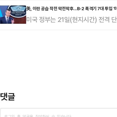
안지는 20년 전, 이젠 친구 같다. 
역을 찾아 …
상회의에 이어 나토 정상회의에서도
美, 이란 공습 작전 막전막후...B-2 폭격기 7대 투입 
다.윤종신은 지난 2012년 SBS '
미국 정부는 21일(현지시간) 전격 
는 불발됐다. 트럼프 대통령과의 첫 
병 투병을 고백한 바 있다.당시 윤종
련해 미군 B-2 폭격기 7대가 벙커버
국을 찾아 한미정상회담을 통해 이뤄
란은 이에 제대로 대응하지 못했다고
변인은 22일 서면 브리핑을 통해 "
헤그세스 미 국방장관과 댄 케인 미
불확실성 등을 종합적으로 고려해 
DC 인근 버지니아주 알링턴의 국방
했다"고 밝혔다.이어 "정…
시설 공습작전 ‘미드나이트 해머’(Mid
에 대한 상세한 브리핑을 가졌다.헤
…
댓글