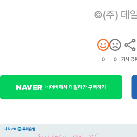
©(주) 데
기사 공
0
0
네이버에서 데일리안 구독하기