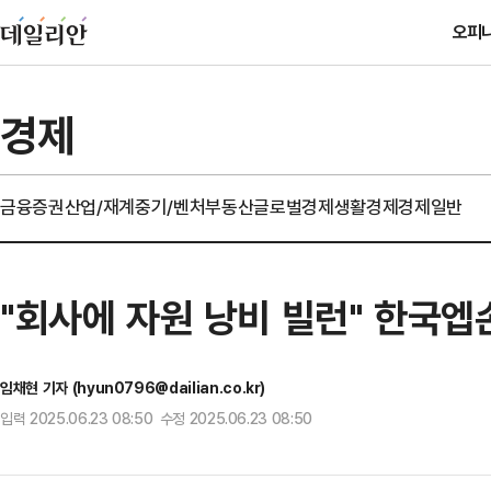
오피
경제
금융
증권
산업/재계
중기/벤처
부동산
글로벌경제
생활경제
경제일반
"회사에 자원 낭비 빌런" 한국엡
임채현 기자 (hyun0796@dailian.co.kr)
입력 2025.06.23 08:50 수정 2025.06.23 08:50