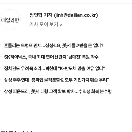
정인혁 기자 (jinh@dailian.co.kr)
기사 모아 보기 >
흔들리는 트럼프 관세…삼성·LG, 美서 돌려받을 돈 얼마?
SK하이닉스, 국내 최대 연어 산란지 '남대천' 복원 착수
정치권도 우려 목소리…박찬대 "K-반도체 멈출 여유 없다"
삼성 주주연대 "총파업·물적분할설 모두 기업가치 훼손 우려"
삼성 파운드리, 美서 대형 고객 확보 박차…수익성 회복 분수령