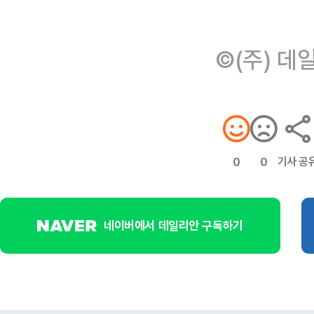
©(주) 데
기사 공
0
0
네이버에서 데일리안 구독하기