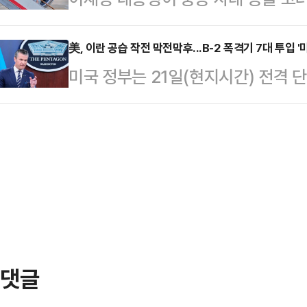
다"라고 말했다.그는 "네가 날 찾아온
진행했다. '철수형은 듣고 싶어서'라
(NATO·나토) 정상회의에 참석하지 
안지는 20년 전, 이젠 친구 같다. 
역을 찾아 …
상회의에 이어 나토 정상회의에서도
美, 이란 공습 작전 막전막후...B-2 폭격기 7대 투입 
다.윤종신은 지난 2012년 SBS '
미국 정부는 21일(현지시간) 전격 
는 불발됐다. 트럼프 대통령과의 첫 
병 투병을 고백한 바 있다.당시 윤종
련해 미군 B-2 폭격기 7대가 벙커버
국을 찾아 한미정상회담을 통해 이뤄
란은 이에 제대로 대응하지 못했다고
변인은 22일 서면 브리핑을 통해 "
헤그세스 미 국방장관과 댄 케인 미
불확실성 등을 종합적으로 고려해 
DC 인근 버지니아주 알링턴의 국방
했다"고 밝혔다.이어 "정…
시설 공습작전 ‘미드나이트 해머’(Mid
에 대한 상세한 브리핑을 가졌다.헤
…
댓글