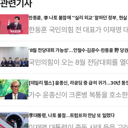
관련기사
한동훈, 李 나토 불참에 "'실리 외교' 말하던 정부, 현
한동훈 국민의힘 전 대표가 이재명 대
그에서 열리는 북대서양조약기구(나토
결정한 데 대해 "실리 외교를 말하던
'8월 전당대회 가능성'…안철수·김문수·한동훈 野 당
국민의힘이 오는 8월 전당대회를 열
했다.한동훈 전 대표는 22일 페이스
닥을 잡으면서 당권 주자들의 움직임
다"며 "피한다고 피해지지 않는다"
을 필두로 김용태 비대위원장, 김문수 
[데일리 헬스] 윤종신, 라운딩 중 급히 귀가...30년 동
은 이날 "대통령은 취임 이후의 산적
가수 윤종신이 크론병 복통을 호소한 
대표 등이 물밑 지지 기반을 끌어모
상회의 참석을 최대한 적극적으로 검
다.윤종신은 지난 21일 자신의 SN
위한 포석을 다지는 것으로 풀이된다
내 현안과 중동 사…
일행들과 식사 못하고 그냥 왔다. 오
李대통령, 나토 불참…트럼프와 만남 또 밀렸다
힘 의원은 전날(21일) 지역구인 경
이재명 대통령이 중동 사태 등을 고