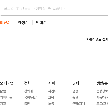
최신순
찬성순
반대순
0 개의 댓글 전
오피니언
정치
사회
경제
생활/문
칼럼
청와대
사건사고
금융
건강정보
기자의 눈
국회/정당
교육
증권
자동차/
기고
북한
노동
산업/재계
도로/교