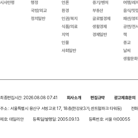
시사만평
행정
언론
중기/벤처
여행/레
국방/외교
환경
부동산
음식/맛
정치일반
인권/복지
글로벌경제
패션/뷰
식품/의료
생활경제
공연/전
지역
경제일반
책
인물
종교
사회일반
날씨
생활문화
최종편집시간: 2026.08.08 07:41
회사소개
편집규약
광고제휴문의
주소 : 서울특별시 용산구 서빙고로 17, 18층(한강로3가,센트럴파크 타워동)
전화 
제호: 데일리안
등록일/발행일: 2005.09.13
등록번호: 서울 아00055