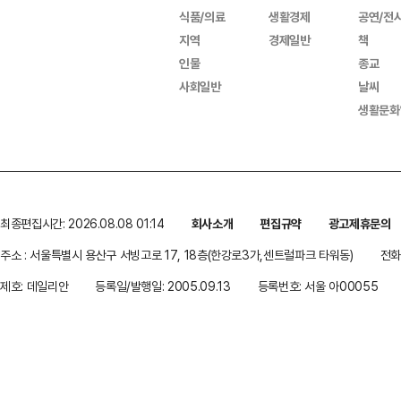
식품/의료
생활경제
공연/전
지역
경제일반
책
인물
종교
사회일반
날씨
생활문화
최종편집시간: 2026.08.08 01:14
회사소개
편집규약
광고제휴문의
주소 : 서울특별시 용산구 서빙고로 17, 18층(한강로3가,센트럴파크 타워동)
전화 
제호: 데일리안
등록일/발행일: 2005.09.13
등록번호: 서울 아00055