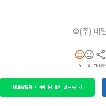
©(주) 데
기사 공
0
0
네이버에서 데일리안 구독하기