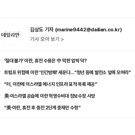
김상도 기자 (marine9442@dailian.co.kr)
기사 모아 보기 >
‘절대 불가’ 이란, 휴전 수용은 中 막판 압박 덕?
트럼프 위협에 이란 ‘인간방패’ 세운다…“청년 등에 발전소 앞에 모여라”
“러, 이란에 이스라엘 에너지 인프라 표적 목록 제공”
美·이스라엘 공습에 이란 혁명수비대 정보수장 사망
“美·이란, 휴전 후 종전 2단계 중재안 수령”