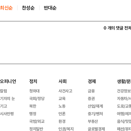
최신순
찬성순
반대순
0 개의 댓글 전
오피니언
정치
사회
경제
생활/문
칼럼
청와대
사건사고
금융
건강정보
기자의 눈
국회/정당
교육
증권
자동차/
기고
북한
노동
산업/재계
도로/교
시사만평
행정
언론
중기/벤처
여행/레
국방/외교
환경
부동산
음식/맛
정치일반
인권/복지
글로벌경제
패션/뷰