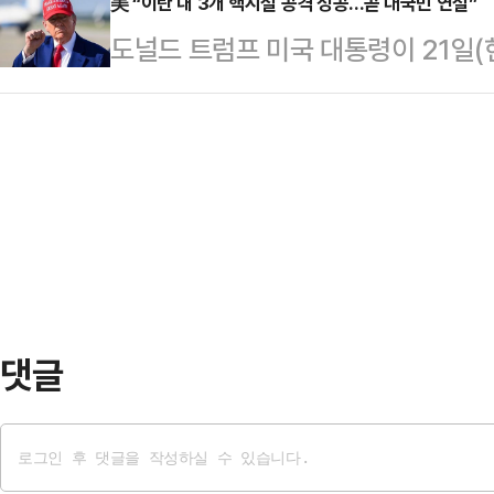
설 3곳에 대한 공격을 완료했다”며
美 “이란 내 3개 핵시설 공격 성공...곧 대국민 연설”
발표한 긴급 성명을 통해 “조금 전 
도널드 트럼프 미국 대통령이 21일(
포르도는 끝장났다”(Fordow is g
와 나탄즈, 이스파한에 대해 대규모 
설인 포르도 등 3개의 핵시설을 폭격
포르도 핵시설은 공식 명칭이 ‘샤히드
이란 본…
관에서 이번 공격과 관련해 대국민 
의 산악 마을 포르도 근처에 있는 지
면 트럼프 대통령은 이날 자신 소유
안이 철저하며 공격이 어려운 곳으로
“우리는 이란 내 3개의 핵시설, 포르
(IRG…
우 성공적인 공격을 완료했다. 모든
주공격 대상인 포르도에 폭탄을 완전
공기는 무사히…
댓글