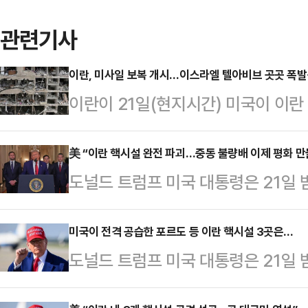
관련기사
이란, 미사일 보복 개시…이스라엘 텔아비브 곳곳 폭
이란이 21일(현지시간) 미국이 이란
대해 보복 공격을 개시했다. 이에 따
이란 미사일 충돌, 이를을 넘어선 중
美 “이란 핵시설 완전 파괴…중동 불량배 이제 평화 
도널드 트럼프 미국 대통령은 21일 
다.AFP통신 등에 따르면 이란 국영
공습을 전격 단행한 것과 관련해 “
미사일 20~30발을 발사했다고 밝혔
란의 주요 핵 농축 능력이 완전히, 
미국이 전격 공습한 포르도 등 이란 핵시설 3곳은…
아비브와 하이파 등 이스라엘 전역에
도널드 트럼프 미국 대통령은 21일 
CNN방송 등에 따르면 트럼프 대통령
밝혔다.이스라엘군도 이날 성명을 통
(SNS) 트루스소셜을 통해 “우리는
부통령과 마코 루비오 국무장관, 피
스라엘 영토를…