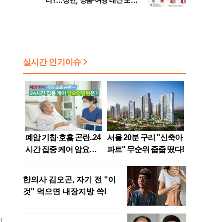
터?…청년, 명품·여행 대신 노후
준비 [Now 2.30]
지