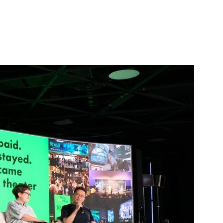
1
"삼성·SK보다 싸게 달라"…애
에 '더 비싸다' 퇴짜
2
[데일리안 오늘뉴스 종합] 축
인 심판에 성접대 의혹, 李대통
지율 하락 의식했나, 삼전닉스
3
李대통령, 20대 지지율 하락
물, SK하이닉스 프리마켓 시초
나…"청년 보편적 지원 문턱 
점화, 김민석 "과반 승리 가능성
4
'압수수색·성접대 의혹' 송두
대한민국 축구판
5
"약만으론 한계"…당뇨병 '시작
과학자의 도전 [내일의 닥터]