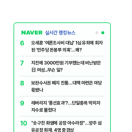
실시간 랭킹뉴스
6
플, 中창신
오세훈 '여론조사비 대납' 1심 유죄에 회자
된 '민주당 돈봉투 의혹'…왜?
7
구협회 외국
지진에 3000만원 기부했는데 비난받은
령 20대 지
日 여성...무슨 일?
 올인은 금
8
 의식했
보완수사권 폐지 진통…대책 마련은 야당
가 논란 재
낮춰야"
몫됐나
 99%" 등
9
리째 흔들리는
레버리지 '풍선효과'?…단일종목 막히자
지수로 몰렸다
10
' 막는 의사
"솟구친 화염에 공장 아수라장"…양주 섬
유공장 화재, 4명 중경상