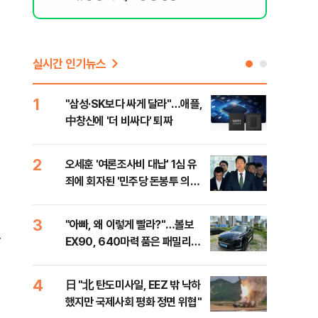
실시간 인기뉴스
1
6
"삼성·SK보다 싸게 달라"…애플,
보완
中창신에 '더 비싸다' 퇴짜
은 
2
7
오세훈 '여론조사비 대납' 1심 유
[데
죄에 회자된 '민주당 돈봉투 의
회 
혹'…왜?
대통
나,
3
8
"아빠, 왜 이렇게 빨라?"…볼보
'경
이닉
을
EX90, 640마력 품은 패밀리카
조준
점화
[시승기]
금폭
99
4
9
日 "北 탄도미사일, EEZ 밖 낙하
美,
했지만 국제사회 평화 정면 위협"
협에