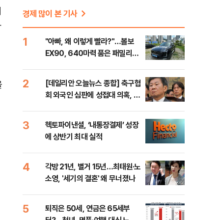
의
경제 많이 본 기사
과
1
"아빠, 왜 이렇게 빨라?"…볼보
EX90, 640마력 품은 패밀리카
[시승기]
2
[데일리안 오늘뉴스 종합] 축구협
을
회 외국인 심판에 성접대 의혹, 李
대통령 20대 지지율 하락 의식했
나, 삼전닉스 올인은 금물, SK하
3
헥토파이낸셜, ‘내통장결제’ 성장
이닉스 프리마켓 시초가 논란 재
에 상반기 최대 실적
점화, 김민석 "과반 승리 가능성
99%" 등
4
각방 21년, 별거 15년…최태원·노
소영, '세기의 결혼' 왜 무너졌나
5
퇴직은 50세, 연금은 65세부