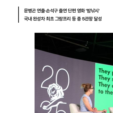
문병곤 연출·손석구 출연 단편 영화 '밤낚시'
국내 완성차 최초 그랑프리 등 총 5관왕 달성