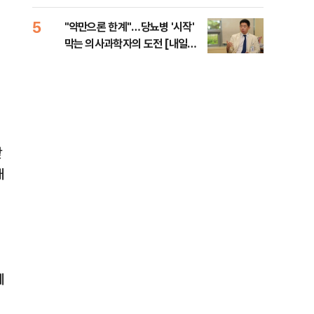
5
10
"약만으론 한계"…당뇨병 '시작'
민주
막는 의사과학자의 도전 [내일의
민희
닥터]
해야
받
개
에