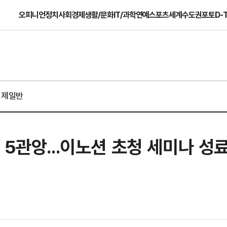
오피니언
정치
사회
경제
생활/문화
IT/과학
연예
스포츠
세계
수도권
포토
D-
경제일반
 5관앙...이노션 초청 세미나 성