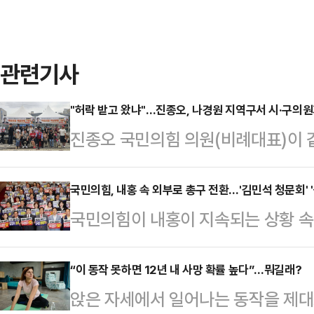
관련기사
"허락 받고 왔냐"…진종오, 나경원 지역구서 시·구의원
진종오 국민의힘 의원(비례대표)이 
구에서 당원 모집 활동을 벌이는 과
빚었다. 시·구의원들이 "자신들 지
국민의힘, 내홍 속 외부로 총구 전환…'김민석 청문회' 
국민의힘이 내홍이 지속되는 상황 
확인을 받았어야 한다"고 진 의원을
돌리며 외부 공세에 집중하고 있다.
내에선 비판의 목소리가 쏟아졌다.진
의힘은 민주당 주도의 정국 흐름 속
“이 동작 못하면 12년 내 사망 확률 높다”…뭐길래?
앞에서 청년층 당원 확대를 위해 청년
앉은 자세에서 일어나는 동작을 제대로
대응 △김민석 국무총리 후보자 인사
께 당원 가입을 독려했다. 이날 행사는