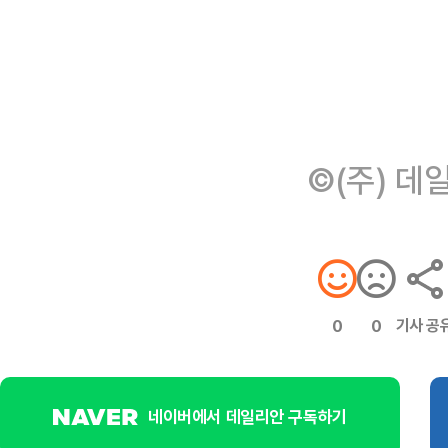
©(주) 데
기사 공
0
0
네이버에서 데일리안 구독하기