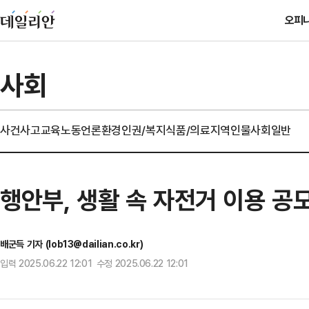
오피
사회
사건사고
교육
노동
언론
환경
인권/복지
식품/의료
지역
인물
사회일반
행안부, 생활 속 자전거 이용 공
배군득 기자 (lob13@dailian.co.kr)
입력 2025.06.22 12:01 수정 2025.06.22 12:01