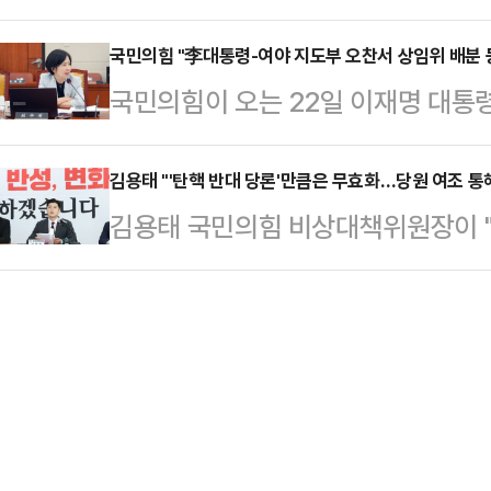
확률이 높아진다는 연구 결과가 나와 
안 대응에 총력을 기울이며 압박 수
주최로 진행됐다…
턴포스트(WP)에 따르면 브라질 스
국민의힘 "李대통령-여야 지도부 오찬서 상임위 배분 등
국회 인사청문특별위원회 위원인 주
국민의힘이 오는 22일 이재명 대통
1998년부터 2023년까지 25년간 
"이러다가 '축의금 정부'로 불리게 
법위원장 배분과 김민석 국무총리 후
로 테스트와 추적 검사를 실시했다.
공세 수위를 높였다.주 의원…
다고 예고했다.최수진 원내대변인은 
김용태 "'탄핵 반대 당론'만큼은 무효화…당원 여조 통
기 테스트(Sitting-Rising Tes
김용태 국민의힘 비상대책위원장이 
대통령과의 오찬과 관련해 "저희는
얼마나 원활히 해당 동작을 수행할 
는 의미에서 탄핵반대 당론만큼은 무
표 둘이서 참석할 예정"이라며 "추정
위원장은 21일 제주 4.3평화공원
나올 수 있다"고 밝혔다.최 원내대변
지역 기자간담회에서 "계엄이라는 것
자리로 알고 있고, 여야가 바뀌었으
를 반성하면서 책임 있는 자세를 갖춰
나 당연하다"고 주장했다.…
하나로 '탄핵 반대 당론 무효화'를 
"제가 비대위원장으로서 임기가 많이