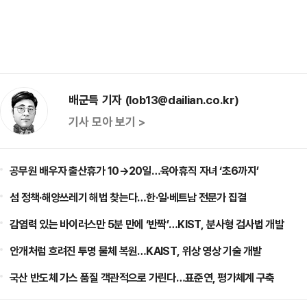
배군득 기자 (lob13@dailian.co.kr)
기사 모아 보기 >
공무원 배우자 출산휴가 10→20일…육아휴직 자녀 ‘초6까지’
섬 정책·해양쓰레기 해법 찾는다…한·일·베트남 전문가 집결
감염력 있는 바이러스만 5분 만에 ‘반짝’…KIST, 분사형 검사법 개발
안개처럼 흐려진 투명 물체 복원…KAIST, 위상 영상 기술 개발
국산 반도체 가스 품질 객관적으로 가린다…표준연, 평가체계 구축