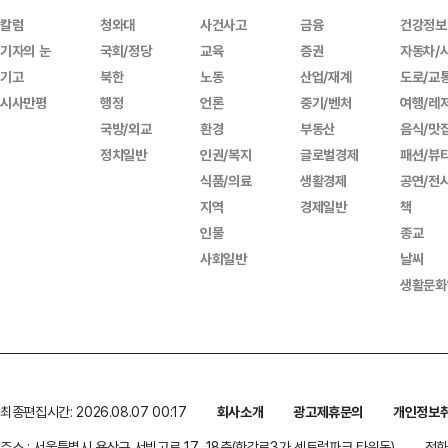
칼럼
청와대
사건사고
금융
건강정보
기자의 눈
국회/정당
교육
증권
자동차/
기고
북한
노동
산업/재계
도로/교
시사만평
행정
언론
중기/벤처
여행/레
국방/외교
환경
부동산
음식/맛
정치일반
인권/복지
글로벌경제
패션/뷰
식품/의료
생활경제
공연/전
지역
경제일반
책
인물
종교
사회일반
날씨
생활문화
최종편집시간: 2026.08.07 00:17
회사소개
광고제휴문의
개인정보
주소 : 서울특별시 용산구 서빙고로 17, 18층(한강로3가,센트럴파크 타워동)
전화 