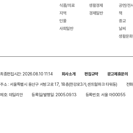
식품/의료
생활경제
공연/전
지역
경제일반
책
인물
종교
사회일반
날씨
생활문화
최종편집시간: 2026.08.10 11:14
회사소개
편집규약
광고제휴문의
주소 : 서울특별시 용산구 서빙고로 17, 18층(한강로3가,센트럴파크 타워동)
전화 
제호: 데일리안
등록일/발행일: 2005.09.13
등록번호: 서울 아00055