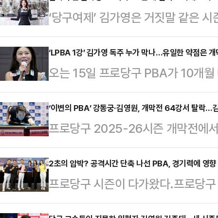
‘당구여제’ 김가영은 거짓말 같은 시
소 부진했지만 지난해 8월 베트남 하
LPBA 하노이 오픈’ 대회부터 단 한
‘LPBA 1강’ 김가영 독주 누가 막나…유일한 약점은 
오는 15일 프로당구 PBA가 10개
의 트로피를 들어올렸고, 왕중왕 격
서는 지난 시즌 왕중왕 격인 월드챔피
우승이라는 금자탑을 쌓았다.월드챔
여제’ 김가영(하나카드)의 독주를 
‘이변의 PBA’ 강동궁·김영원, 개막전 64강서 탈락
는 “벽이 느껴졌다”고 고백하기도 
프로당구 2025-26시즌 개막전에서
회(PBA·총재 김영수)는 11일 오후
서 ‘데일리안’과 만난 김가영은 “진
양시 ‘고양 킨텍스 PBA 스타디움’에
즌 PBA-LPBA투어 개막 미디어데
다.그는 “모든…
피언십 2025’ PBA 64강전이 종료
2초의 압박? 공격시간 단축 나선 PBA, 경기력에 영향
표선수들이 참석한 자리에서 관심은 과
프로당구 시즌이 다가왔다.프로당구 P
궁(SK렌터카)이 전인혁에 승부치기
어 우승트로피를 거머쥘지에 쏠린다.
26시즌 개막전 ‘우리금융캐피탈 PB
김현석에 세트스코어 0-3으로 덜미
시즌 종합식품…