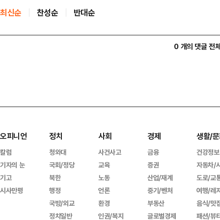
최신순
찬성순
반대순
0 개의 댓글 전
오피니언
정치
사회
경제
생활/문
칼럼
청와대
사건사고
금융
건강정보
기자의 눈
국회/정당
교육
증권
자동차/
기고
북한
노동
산업/재계
도로/교
시사만평
행정
언론
중기/벤처
여행/레
국방/외교
환경
부동산
음식/맛
정치일반
인권/복지
글로벌경제
패션/뷰