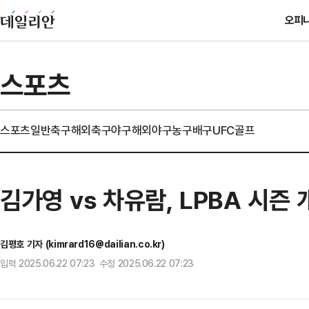
오피
스포츠
스포츠일반
축구
해외축구
야구
해외야구
농구
배구
UFC
골프
김가영 vs 차유람, LPBA 시즌
김평호 기자 (kimrard16@dailian.co.kr)
입력 2025.06.22 07:23 수정 2025.06.22 07:23