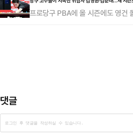
월 예정된 월드챔피언십까지 10개월 
당구 고수들이 지목한 위협자 김영원·김준태…새 시즌
드), 김준태(하림), 하비에르 팔라손
프로당구 PBA에 올 시즌에도 영건 
새 시즌 PBA의 변화 가운데 가장 
강전에서도 강자들이 탈락을 면치 못
는 지난 시즌 개막 투어에서 불과 16
이나 중요 경기는 밤 늦게 열려 자정
까지 오르며 영건 돌풍의 중심에 섰
이 있을 수밖에 없다.이에 PBA는 
경험 부족을 노출하며 아쉽게 준우승
의 기존 공격시간 35초를 33초로 
던 ‘NH농협카드 PBA 챔피언십 20
…
을 차지하며 존재감을 과시했다.한 
는 빠르게 PBA를 대표하는 정상급
어 최강자로…
댓글