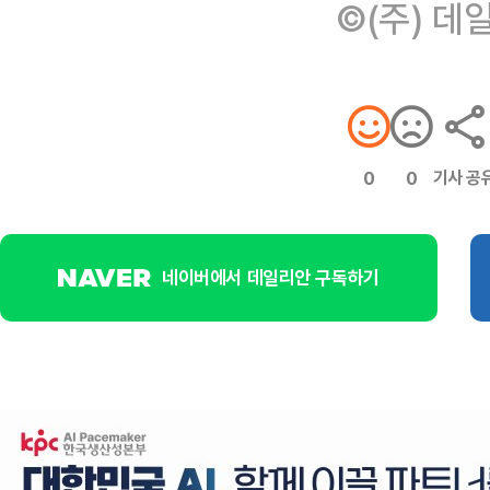
©(주) 데
기사 공
0
0
네이버에서 데일리안 구독하기