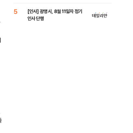
리
5
10
[인사] 광명시, 8월 11일자 정기
"정
인사 단행
도 
줄
원 
니
선
들