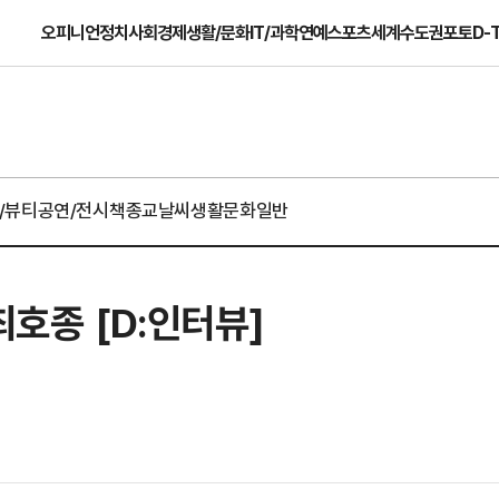
오피니언
정치
사회
경제
생활/문화
IT/과학
연예
스포츠
세계
수도권
포토
D-
/뷰티
공연/전시
책
종교
날씨
생활문화일반
최호종 [D:인터뷰]