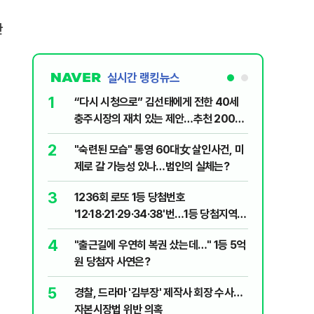
한
실시간 랭킹뉴스
1
6
“다시 시청으로” 김선태에게 전한 40세
김민석, 
충주시장의 재치 있는 제안…추천 2000
누적 결과
개
2
7
"숙련된 모습" 통영 60대女 살인사건, 미
"정청래,
제로 갈 가능성 있나…범인의 실체는?
말라"…친
격돌
3
8
1236회 로또 1등 당첨번호
최악의 
'12·18·21·29·34·38'번…1등 당첨지역
낮 최고 
어디?
4
9
"출근길에 우연히 복권 샀는데…" 1등 5억
‘탄약 고
원 당첨자 사연은?
색출하라
5
10
경찰, 드라마 '김부장' 제작사 회장 수사…
장애인 밀
자본시장법 위반 의혹
심도 실형