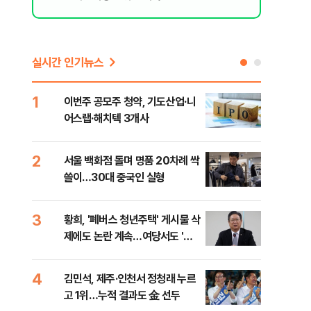
실시간 인기뉴스
1
6
이번주 공모주 청약, 기도산업·니
李,
어스랩·해치텍 3개사
국민
李 
2
7
서울 백화점 돌며 명품 20차례 싹
[단
쓸이…30대 중국인 실형
1%
3
8
황희, '폐버스 청년주택' 게시물 삭
정청
제에도 논란 계속…여당서도 '내
판"
로남불' 비판
민석
4
9
김민석, 제주·인천서 정청래 누르
[속
고 1위…누적 결과도 金 선두
선거