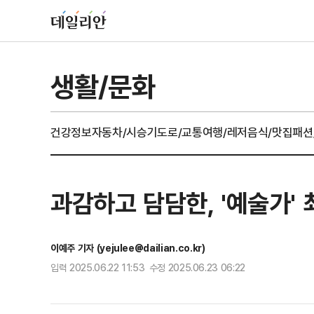
생활/문화
건강정보
자동차/시승기
도로/교통
여행/레저
음식/맛집
패션
과감하고 담담한, '예술가' 
이예주 기자 (yejulee@dailian.co.kr)
입력 2025.06.22 11:53 수정 2025.06.23 06:22