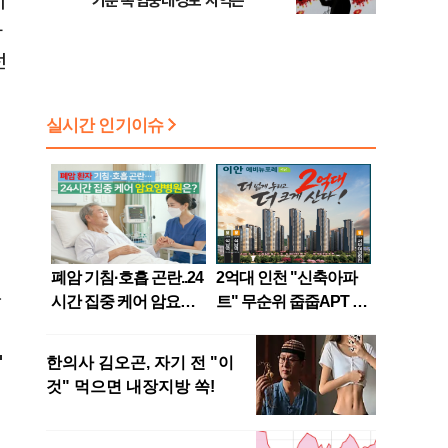
이
기준 폭염중대경보 지역은
자
런
이
한
"