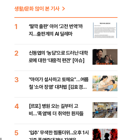
생활/문화 많이 본 기사
1
‘딸깍 출판’ 이어 ‘고전 번역’까
지…출판계의 AI 딜레마
2
신동엽의 ‘농담’으로 드러난 대학
로에 대한 ‘대중적 편견’ [이슈]
3
"아이가 설사하고 토해요"…여름
철 '소아 장염' 대처법 [김효경의
데일리 헬스]
4
[르포] 병원 오는 길부터 고
비…'폭염'에 더 취약한 환자들
5
'입추' 무색한 찜통더위...오후 1시