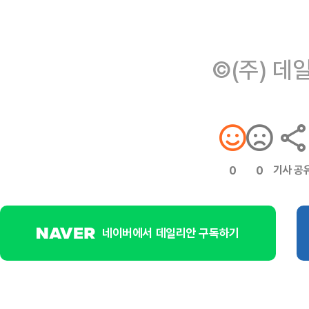
©(주) 데
기사 공
0
0
네이버에서 데일리안 구독하기