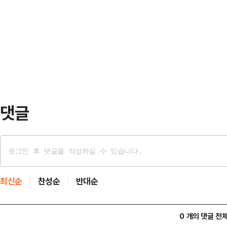
의힘은 민주당 주도의 정국 흐름 속
하나로 '탄핵 반대 당론 무효화'를 
대응 △김민석 국무총리 후보자 인사
"제가 비대위원장으로서 임기가 많이
안 대응에 총력을 기울이며 압박 수
서더라도 변화와 혁신의 …
국회 인사청문특별위원회 위원인 주
"이러다가 '축의금 정부'로 불리게 
공세 수위를 높였다.주 의원…
댓글
최신순
찬성순
반대순
0 개의 댓글 전