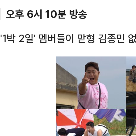
오후 6시 10분 방송
'1박 2일' 멤버들이 맏형 김종민 