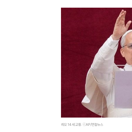
레오 14세 교황. ⓒAP/연합뉴스