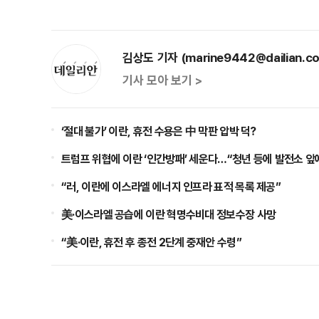
김상도 기자 (marine9442@dailian.co
기사 모아 보기 >
‘절대 불가’ 이란, 휴전 수용은 中 막판 압박 덕?
트럼프 위협에 이란 ‘인간방패’ 세운다…“청년 등에 발전소 앞
“러, 이란에 이스라엘 에너지 인프라 표적 목록 제공”
美·이스라엘 공습에 이란 혁명수비대 정보수장 사망
“美·이란, 휴전 후 종전 2단계 중재안 수령”