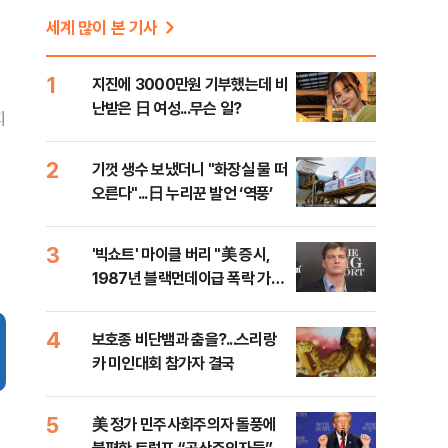
세계 많이 본 기사
1
지진에 3000만원 기부했는데 비
난받은 日 여성...무슨 일?
지
2
기껏 생수 보냈더니 "화장실 물 떠
오른다"...日 누리꾼 발언 ‘역풍’
3
'빅쇼트' 마이클 버리 "美 증시,
1987년 블랙먼데이급 폭락 가능
성"
4
보호종 비단뱀과 춤을?...스리랑
카 미인대회 참가자 결국
5
美 정가 민주사회주의자 돌풍에