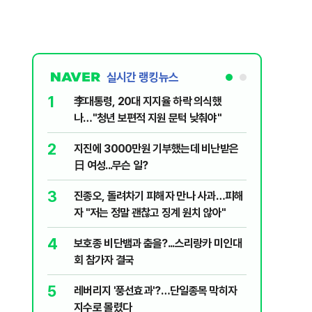
실시간 랭킹뉴스
1
6
李대통령, 20대 지지율 하락 의식했
'화장실서
나…"청년 보편적 지원 문턱 낮춰야"
기하던 男
2
7
지진에 3000만원 기부했는데 비난받은
"41도 넘
日 여성...무슨 일?
가 경고한
3
8
진종오, 돌려차기 피해자 만나 사과…피해
정청래, 
자 "저는 정말 괜찮고 징계 원치 않아"
대고 대통
4
9
보호종 비단뱀과 춤을?...스리랑카 미인대
"우리가 
회 참가자 결국
다" 허지
5
10
레버리지 '풍선효과'?…단일종목 막히자
北, 동해
지수로 몰렸다
사일 도발