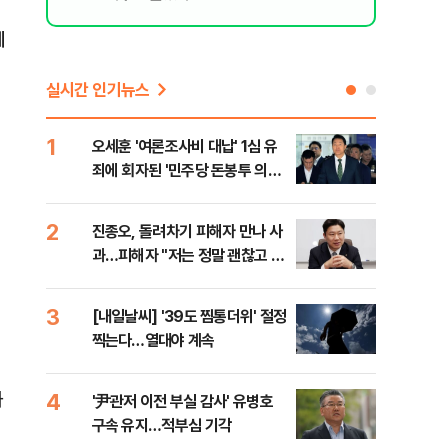
에
실시간 인기뉴스
1
6
오세훈 '여론조사비 대납' 1심 유
'외
죄에 회자된 '민주당 돈봉투 의
회동
혹'…왜?
것"
2
7
진종오, 돌려차기 피해자 만나 사
포스
과…피해자 "저는 정말 괜찮고 징
다…
계 원치 않아"
3
8
[내일날씨] '39도 찜통더위' 절정
북한
찍는다…열대야 계속
사일
발
위
화
4
9
'尹관저 이전 부실 감사' 유병호
"캐
구속 유지…적부심 기각
성 