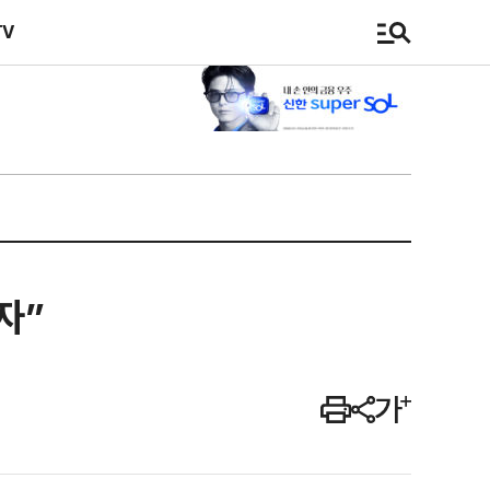
TV
자”