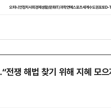
오피니언
정치
사회
경제
생활/문화
IT/과학
연예
스포츠
세계
수도권
포토
D-
…“전쟁 해법 찾기 위해 지혜 모으