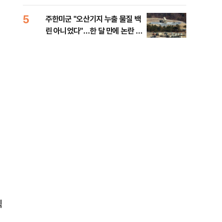
행적
5
10
주한미군 "오산기지 누출 물질 백
개정
린 아니었다"…한 달 만에 논란 진
무부
화
회
직