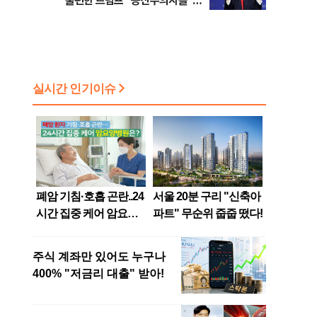
불편한 트럼프 “공산주의자들”
맹공