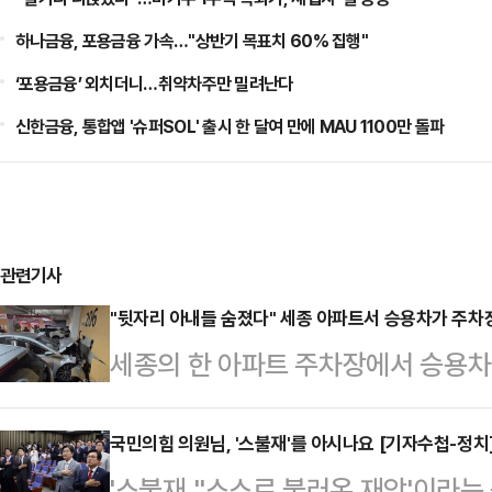
하나금융, 포용금융 가속…"상반기 목표치 60% 집행"
‘포용금융’ 외치더니…취약차주만 밀려난다
신한금융, 통합앱 '슈퍼SOL' 출시 한 달여 만에 MAU 1100만 돌파
관련기사
"뒷자리 아내들 숨졌다" 세종 아파트서 승용차가 주차
세종의 한 아파트 주차장에서 승용차
부상을 입었다.세종소방본부에 따르면,
동 한 아파트 지하 주차장에서 차량이
국민의힘 의원님, '스불재'를 아시나요 [기자수첩-정치
'스불재.''스스로 불러온 재앙'이라