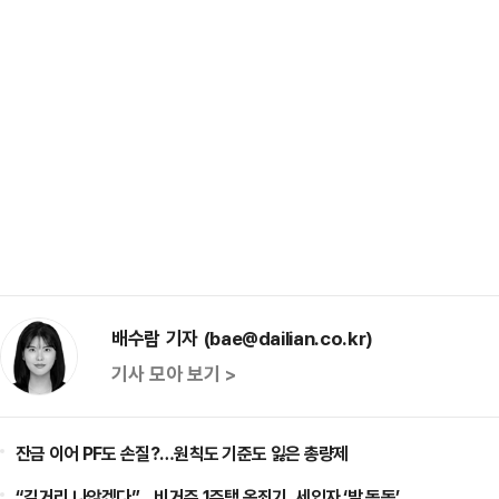
배수람 기자 (bae@dailian.co.kr)
기사 모아 보기 >
잔금 이어 PF도 손질?…원칙도 기준도 잃은 총량제
“길거리 나앉겠다”…비거주 1주택 옥죄기, 세입자 ‘발 동동’