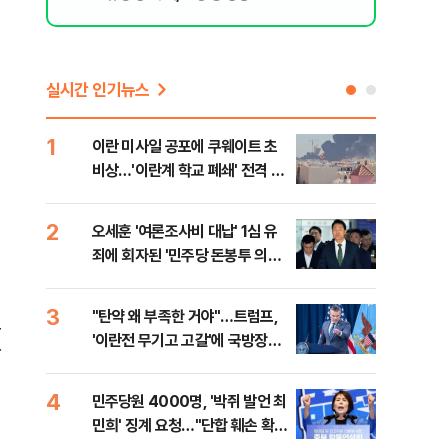
실시간 인기뉴스
1
6
이란 미사일 공포에 쿠웨이트 초
日 
비상…'이란계 학교 폐쇄' 전격 명
했지
령
2
7
오세훈 '여론조사비 대납' 1심 유
보완
죄에 회자된 '민주당 돈봉투 의
은 
혹'…왜?
3
8
"탄약 왜 부족한 거야"…트럼프,
'경
브
'이란전 무기고 고갈'에 국방장관
조준
합
질책
금폭
4
9
민주당원 4000명, '박쥐 발언 최
병력
민희' 징계 요청…"단합 훼손 확인
60