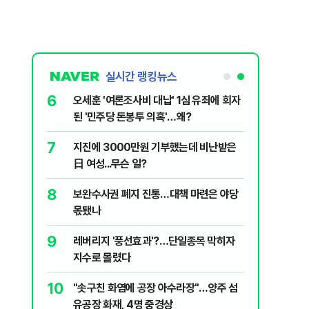
실시간 랭킹뉴스
6
플, 中창신
오세훈 '여론조사비 대납' 1심 유죄에 회자
된 '민주당 돈봉투 의혹'…왜?
7
구협회 외국
지진에 3000만원 기부했는데 비난받은
령 20대 지
日 여성...무슨 일?
 올인은 금
8
 의식했
보완수사권 폐지 진통…대책 마련은 야당
가 논란 재
낮춰야"
몫됐나
 99%" 등
9
리째 흔들리는
레버리지 '풍선효과'?…단일종목 막히자
지수로 몰렸다
10
' 막는 의사
"솟구친 화염에 공장 아수라장"…양주 섬
유공장 화재, 4명 중경상