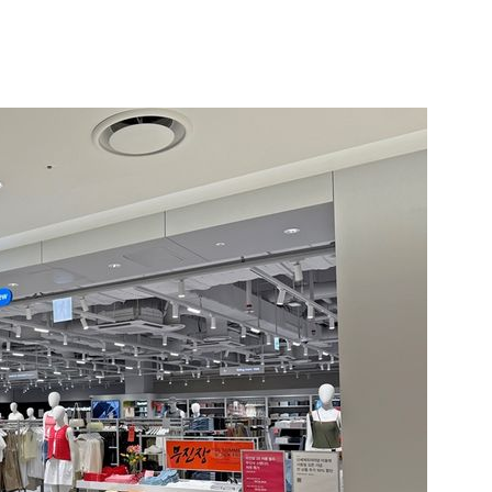
1
"삼성·SK보다 싸게 달라"…애
에 '더 비싸다' 퇴짜
2
[데일리안 오늘뉴스 종합] 축
인 심판에 성접대 의혹, 李대통
지율 하락 의식했나, 삼전닉스
3
李대통령, 20대 지지율 하락
물, SK하이닉스 프리마켓 시초
나…"청년 보편적 지원 문턱 
점화, 김민석 "과반 승리 가능성
4
'압수수색·성접대 의혹' 송두
대한민국 축구판
5
"약만으론 한계"…당뇨병 '시작
과학자의 도전 [내일의 닥터]