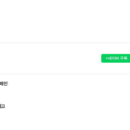
+네이버 구독
캠페인
제고