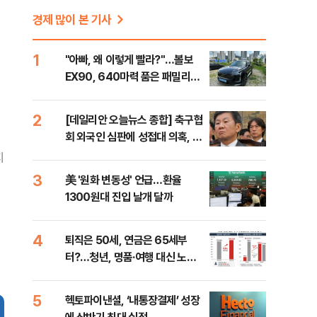
경제 많이 본 기사
1
"아빠, 왜 이렇게 빨라?"…볼보
EX90, 640마력 품은 패밀리카
[시승기]
2
[데일리안 오늘뉴스 종합] 축구협
회 외국인 심판에 성접대 의혹, 李
대통령 20대 지지율 하락 의식했
지
나, 삼전닉스 올인은 금물, SK하
3
美 '원화 변동성' 언급…환율
이닉스 프리마켓 시초가 논란 재
1300원대 진입 날개 달까
점화, 김민석 "과반 승리 가능성
99%" 등
4
퇴직은 50세, 연금은 65세부
터?…청년, 명품·여행 대신 노후
준비 [Now 2.30]
5
헥토파이낸셜, ‘내통장결제’ 성장