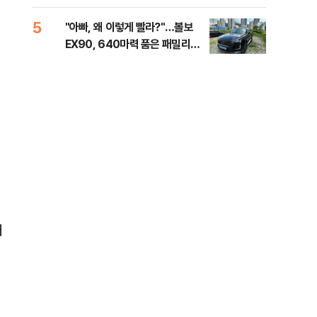
해야"
40
5
10
"아빠, 왜 이렇게 빨라?"…볼보
"삼
EX90, 640마력 품은 패밀리카
中창
[시승기]
대