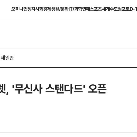
오피니언
정치
사회
경제
생활/문화
IT/과학
연예
스포츠
세계
수도권
포토
D-
경제일반
, '무신사 스탠다드' 오픈