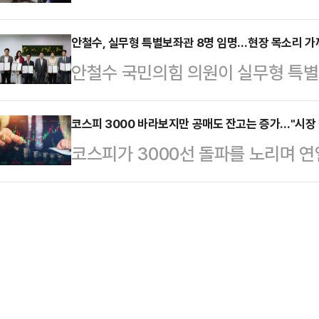
도, 외부 요인으로 닥친 재난도 아니다
대는 차량 앞좌석에서 중상을 입은 7
난해 어선 …
에 따른 행동이 결국 자신에게 되돌아
안철수, 실무형 특별보좌관 8명 임명…현장 목소리 가
의 70대·60대 여성 2명을 발견하
안철수 국민의힘 의원이 실무형 특별
모든 상황을 설명하곤 한다. 그리고
앉아 있던 여성 2명은 결국 숨졌다.
원은 19일 서울 여의도 국회의원회
들어맞는 단어는 없을 것이다.불과 몇
하고 있다…
보단 구성을 보면 정무특보에는 송
코스피 3000 바라보지만 공매도 잔고는 증가…"시장
고 있던 위태위태한 야당 지도자 이
코스피가 3000선 돌파를 노리며 연
변호사가 각각 임명됐다.조직특보에
치, 나아가 역대 최대 득표 수의 대
하락 전환에 베팅하고 있는 외국인·
영 전 국민의당 청년국장, 이한국 
어 …
를 보이고 있다.국내 증시의 단기 
이효진 전 국민의힘 중앙선대위 대변
늘고 있는 것인데, 전문가들은 "하
신대변인이 맡는다. 노지만 전 JCI
향후 증시 방향과 직접적인 상관관계
은 "앞으로 특보단과 함께 현장의…
에 따르면 이달 16일 기준 유가증권