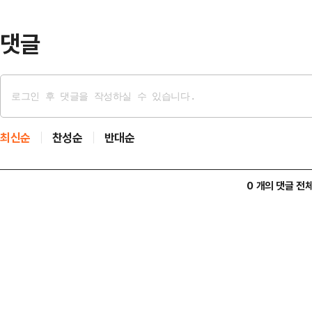
4404억원으로 집계됐다. 올해 국내
일 이후 최고치…
댓글
최신순
찬성순
반대순
0 개의 댓글 전