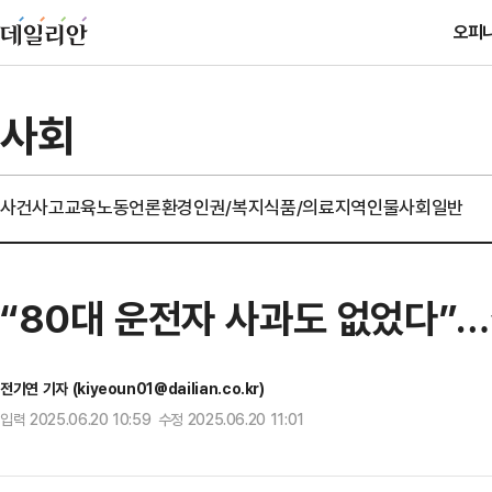
오피
사회
사건사고
교육
노동
언론
환경
인권/복지
식품/의료
지역
인물
사회일반
“80대 운전자 사과도 없었다”
전기연 기자 (kiyeoun01@dailian.co.kr)
입력 2025.06.20 10:59 수정 2025.06.20 11:01