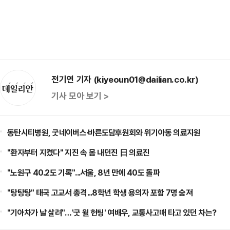
전기연 기자 (kiyeoun01@dailian.co.kr)
기사 모아 보기 >
동탄시티병원, 굿네이버스·바른도담후원회와 위기아동 의료지원
"환자부터 지켰다" 지진 속 몸 내던진 日 의료진
"노원구 40.2도 기록"...서울, 8년 만에 40도 돌파
"탕탕탕" 태국 고교서 총격...8학년 학생 용의자 포함 7명 숨져
"기아차가 날 살려"…'굿 윌 헌팅' 여배우, 교통사고때 타고 있던 차는?