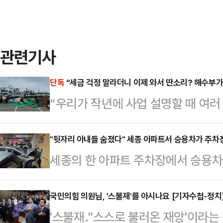
관련기사
단독
“세금 걱정 말라더니 이제 와서 딴소리? 해수부가
“우리가 작년에 사업 설명할 때 여러
였고 앞으로도 그럴 것’이라고 늘 얘
이거 뭔가? 이제야 세금을 내라니….
"뒷자리 아내들 숨졌다" 세종 아파트서 승용차가 주차
세종의 한 아파트 주차장에서 승용차
면 결과적으로 해수부가 우릴 속인 게
부상을 입었다.세종소방본부에 따르면,
민들이 예상 못 한 과세에 적게는 수
동 한 아파트 지하 주차장에서 차량이
국민의힘 의원님, '스불재'를 아시나요 [기자수첩-정치
내야 할 상황에 놓이자 해양수산부의
'스불재.''스스로 불러온 재앙'이라
는 부부 2쌍이 탑승해 있었다.아파
명회 때 과세 사실을 제대로 알려주