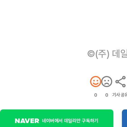
©(주) 데
기사 공
0
0
네이버에서 데일리안 구독하기