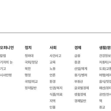
오피니언
정치
사회
경제
생활/문
칼럼
청와대
사건사고
금융
건강정보
기자의 눈
국회/정당
교육
증권
자동차/
기고
북한
노동
산업/재계
도로/교
시사만평
행정
언론
중기/벤처
여행/레
국방/외교
환경
부동산
음식/맛
정치일반
인권/복지
글로벌경제
패션/뷰
식품/의료
생활경제
공연/전
지역
경제일반
책
인물
종교