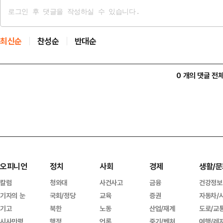
최신순
찬성순
반대순
0 개의 댓글 전
오피니언
정치
사회
경제
생활/문
칼럼
청와대
사건사고
금융
건강정보
기자의 눈
국회/정당
교육
증권
자동차/
기고
북한
노동
산업/재계
도로/교
시사만평
행정
언론
중기/벤처
여행/레