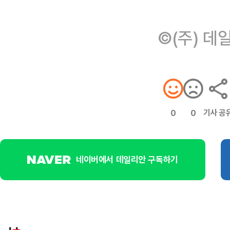
©(주) 데
기사 공
0
0
네이버에서 데일리안 구독하기