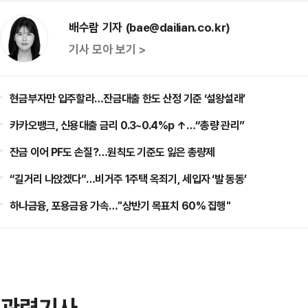
배수람 기자 (bae@dailian.co.kr)
기사 모아 보기 >
현금부자만 입주할라…잔금대출 한도 산정 기준 ‘설왕설래’
카카오뱅크, 신용대출 금리 0.3~0.4%p ↑…“총량 관리”
잔금 이어 PF도 손질?…원칙도 기준도 잃은 총량제
“길거리 나앉겠다”…비거주 1주택 옥죄기, 세입자 ‘발 동동’
하나금융, 포용금융 가속…"상반기 목표치 60% 집행"
관련기사