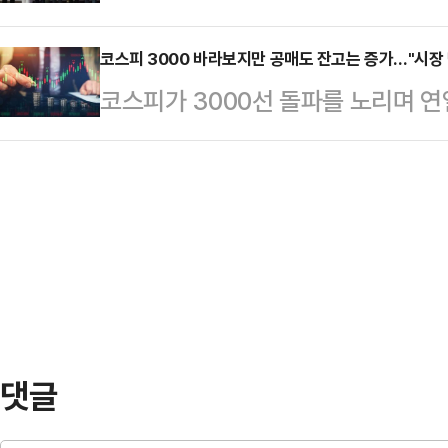
원은 19일 서울 여의도 국회의원회
들어맞는 단어는 없을 것이다.불과 몇
하고 있다…
보단 구성을 보면 정무특보에는 송
코스피 3000 바라보지만 공매도 잔고는 증가…"시장
고 있던 위태위태한 야당 지도자 이
코스피가 3000선 돌파를 노리며 연
변호사가 각각 임명됐다.조직특보에
치, 나아가 역대 최대 득표 수의 대
하락 전환에 베팅하고 있는 외국인·
영 전 국민의당 청년국장, 이한국 
어 …
를 보이고 있다.국내 증시의 단기 
이효진 전 국민의힘 중앙선대위 대변
늘고 있는 것인데, 전문가들은 "하
신대변인이 맡는다. 노지만 전 JCI
향후 증시 방향과 직접적인 상관관계
은 "앞으로 특보단과 함께 현장의…
에 따르면 이달 16일 기준 유가증권
4404억원으로 집계됐다. 올해 국내
일 이후 최고치…
댓글