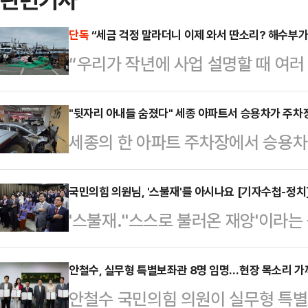
단독
“세금 걱정 말라더니 이제 와서 딴소리? 해수부가
“우리가 작년에 사업 설명할 때 여러
였고 앞으로도 그럴 것’이라고 늘 얘
이거 뭔가? 이제야 세금을 내라니….
"뒷자리 아내들 숨졌다" 세종 아파트서 승용차가 주차
세종의 한 아파트 주차장에서 승용차
면 결과적으로 해수부가 우릴 속인 게
부상을 입었다.세종소방본부에 따르면,
민들이 예상 못 한 과세에 적게는 수
동 한 아파트 지하 주차장에서 차량이
국민의힘 의원님, '스불재'를 아시나요 [기자수첩-정치
내야 할 상황에 놓이자 해양수산부의
'스불재.''스스로 불러온 재앙'이라
는 부부 2쌍이 탑승해 있었다.아파
명회 때 과세 사실을 제대로 알려주
도, 외부 요인으로 닥친 재난도 아니다
대는 차량 앞좌석에서 중상을 입은 7
난해 어선 …
에 따른 행동이 결국 자신에게 되돌아
안철수, 실무형 특별보좌관 8명 임명…현장 목소리 가
의 70대·60대 여성 2명을 발견하
안철수 국민의힘 의원이 실무형 특별
모든 상황을 설명하곤 한다. 그리고
앉아 있던 여성 2명은 결국 숨졌다.