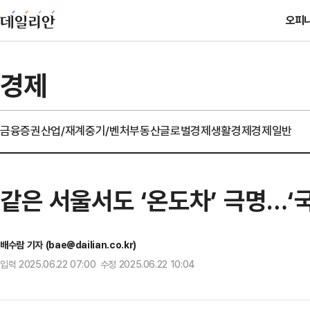
오피
경제
금융
증권
산업/재계
중기/벤처
부동산
글로벌경제
생활경제
경제일반
같은 서울서도 ‘온도차’ 극명…‘국
배수람 기자 (bae@dailian.co.kr)
입력 2025.06.22 07:00 수정 2025.06.22 10:04