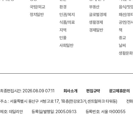
국방/외교
환경
부동산
음식/맛
정치일반
인권/복지
글로벌경제
패션/뷰
식품/의료
생활경제
공연/전
지역
경제일반
책
인물
종교
사회일반
날씨
생활문화
최종편집시간: 2026.08.09 07:11
회사소개
편집규약
광고제휴문의
주소 : 서울특별시 용산구 서빙고로 17, 18층(한강로3가,센트럴파크 타워동)
전화 
제호: 데일리안
등록일/발행일: 2005.09.13
등록번호: 서울 아00055