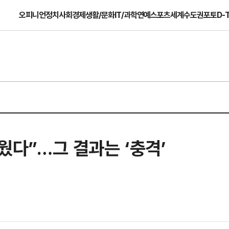
오피니언
정치
사회
경제
생활/문화
IT/과학
연예
스포츠
세계
수도권
포토
D-
지웠다”…그 결과는 ‘충격’