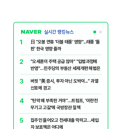
실시간 랭킹뉴스
1
6
日 "오봉 연휴 '더블 태풍' 영향"...태풍 '돌
[단독] 
핀' 한국 영향 줄까
로…3.70
2
7
"오세훈이 주택 공급 않아" "입법과정에
[코인뉴스
반영"…민주당의 부동산 세제개편 해법은
다…큰 변
3
8
버핏 "美 증시, 투자 아닌 도박이..." 과열
與김승원,
신호에 경고
"내용 다
4
9
"탄약 왜 부족한 거야"…트럼프, '이란전
“월급만으
무기고 고갈'에 국방장관 질책
탄 청년들 
5
10
집주인 들어오고 전세대출 막히고…세입
근거는 '
자 보호책은 어디에
부수, 공