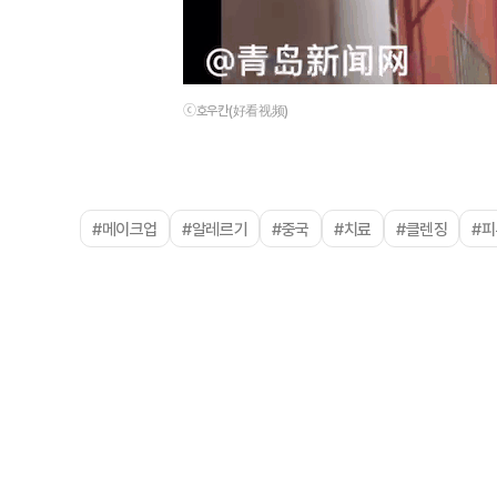
ⓒ호우칸(好看视频)
#메이크업
#알레르기
#중국
#치료
#클렌징
#