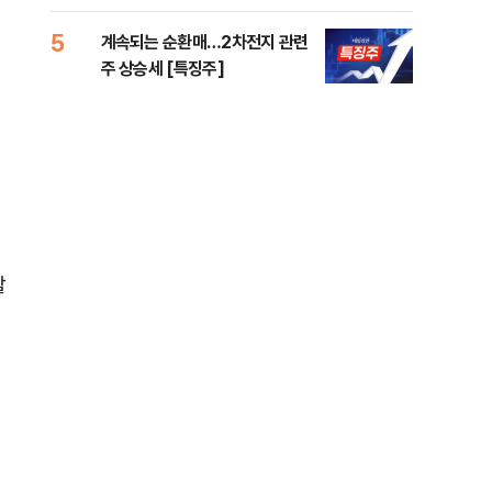
5
10
계속되는 순환매…2차전지 관련
민주
주 상승세 [특징주]
공…
할