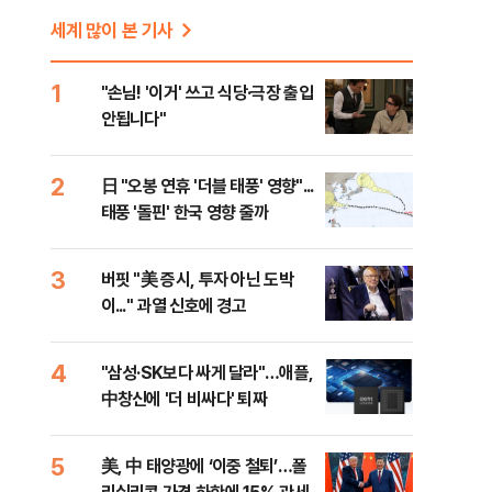
세계 많이 본 기사
1
"손님! '이거' 쓰고 식당·극장 출입
안됩니다"
2
日 "오봉 연휴 '더블 태풍' 영향"...
태풍 '돌핀' 한국 영향 줄까
3
버핏 "美 증시, 투자 아닌 도박
이..." 과열 신호에 경고
4
"삼성·SK보다 싸게 달라"…애플,
中창신에 '더 비싸다' 퇴짜
5
美, 中 태양광에 ‘이중 철퇴’…폴