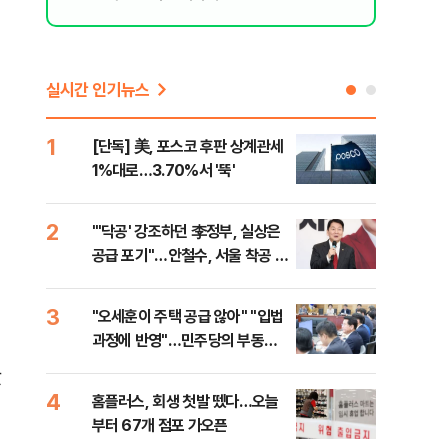
실시간 인기뉴스
1
6
[단독] 美, 포스코 후판 상계관세
[코
1%대로…3.70%서 '뚝'
더 
2
7
"'닥공' 강조하던 李정부, 실상은
[컨
공급 포기"…안철수, 서울 착공 실
각…
적 미달 비판
3
8
"오세훈이 주택 공급 않아" "입법
형소
과정에 반영"…민주당의 부동산
다…
세제개편 해법은
았
4
9
홈플러스, 회생 첫발 뗐다…오늘
대우
부터 67개 점포 가오픈
1단