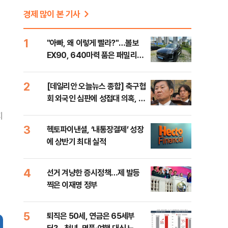
경제 많이 본 기사
1
"아빠, 왜 이렇게 빨라?"…볼보
EX90, 640마력 품은 패밀리카
[시승기]
2
[데일리안 오늘뉴스 종합] 축구협
회 외국인 심판에 성접대 의혹, 李
대통령 20대 지지율 하락 의식했
지
나, 삼전닉스 올인은 금물, SK하
3
헥토파이낸셜, ‘내통장결제’ 성장
이닉스 프리마켓 시초가 논란 재
에 상반기 최대 실적
점화, 김민석 "과반 승리 가능성
99%" 등
4
선거 겨냥한 증시정책…제 발등
찍은 이재명 정부
5
퇴직은 50세, 연금은 65세부