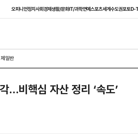
오피니언
정치
사회
경제
생활/문화
IT/과학
연예
스포츠
세계
수도권
포토
D-
경제일반
각…비핵심 자산 정리 ‘속도’