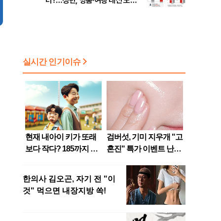
터?…청년, 명품·여행 대신 노후
준비 [Now 2.30]