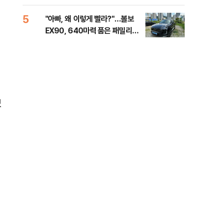
해야"
대통
나,
5
10
"아빠, 왜 이렇게 빨라?"…볼보
'경
이닉
EX90, 640마력 품은 패밀리카
조준
점화
[시승기]
금폭
99
있