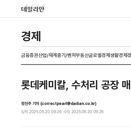
경제
금융
증권
산업/재계
중기/벤처
부동산
글로벌경제
생활경제
롯데케미칼, 수처리 공장 매
정진주 기자 (correctpearl@dailian.co.kr)
입력 2025.06.20 09:26 수정 2025.06.20 09:26