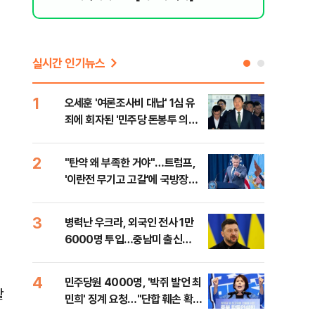
실시간 인기뉴스
1
6
오세훈 '여론조사비 대납' 1심 유
日 
죄에 회자된 '민주당 돈봉투 의
했지
혹'…왜?
2
7
"탄약 왜 부족한 거야"…트럼프,
"삼
'이란전 무기고 고갈'에 국방장관
中창
질책
3
8
병력난 우크라, 외국인 전사 1만
보완
의
6000명 투입…중남미 출신
은 
40%
4
9
민주당원 4000명, '박쥐 발언 최
[데
활
민희' 징계 요청…"단합 훼손 확인
회 