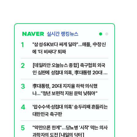
실시간 랭킹뉴스
1
6
"삼성·SK보다 싸게 달라"…애플, 中창신
오세훈 '
에 '더 비싸다' 퇴짜
된 '민주
2
7
[데일리안 오늘뉴스 종합] 축구협회 외국
지진에 
인 심판에 성접대 의혹, 李대통령 20대 지
日 여성..
지율 하락 의식했나, 삼전닉스 올인은 금
3
8
李대통령, 20대 지지율 하락 의식했
보완수사
물, SK하이닉스 프리마켓 시초가 논란 재
나…"청년 보편적 지원 문턱 낮춰야"
몫됐나
점화, 김민석 "과반 승리 가능성 99%" 등
4
9
'압수수색·성접대 의혹' 송두리째 흔들리는
레버리지 
대한민국 축구판
지수로 
5
10
"약만으론 한계"…당뇨병 '시작' 막는 의사
"솟구친 
과학자의 도전 [내일의 닥터]
유공장 화