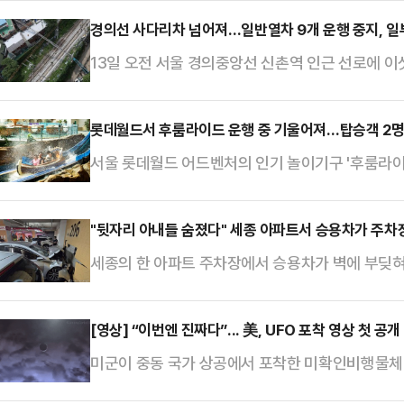
경의선 사다리차 넘어져…일반열차 9개 운행 중지, 일
13일 오전 서울 경의중앙선 신촌역 인근 선로에 
행에 차질이 계속되고 있다.코레일은 이날 오전 10시
차가 운행 중지(행신08:30→부산)됐으며, 이후 모
롯데월드서 후룸라이드 운행 중 기울어져…탑승객 2명
열차 출도착역이 변경됐다. 경의중앙선 전동열차는 
서울 롯데월드 어드벤처의 인기 놀이기구 '후룸라이
단 안내가 이뤄지고 있다.코레일은 "사고 발생 즉
롯데월드 측에 따르면 지난 10일 오전 11시20분
신속한 복구…
평지 구간에서 보트가 한쪽으로 기울어지며 탑승객 4
"뒷자리 아내들 숨졌다" 세종 아파트서 승용차가 주차
부상을 입었다.기구는 급하강 구간 이후 평지에서 회
세종의 한 아파트 주차장에서 승용차가 벽에 부딪혀
해졌다. 사고 직후 기구는 운행이 중단됐으며, 탑승
따르면, 19일 오후 2시 26분께 세종시 새롬동 한
이나 소방에…
다. 차량 안에는 부부 2쌍이 탑승해 있었다.아파
[영상] “이번엔 진짜다”... 美, UFO 포착 영상 첫 공개
에서 중상을 입은 70대 남성 2명과 뒷좌석에서 심
미군이 중동 국가 상공에서 포착한 미확인비행물체(
이송했다. 이 사고로 뒷자리에 앉아 있던 여성 2명
은 17일(현지 시각) “미군이 UFO를 포착했고 2
고 있다…