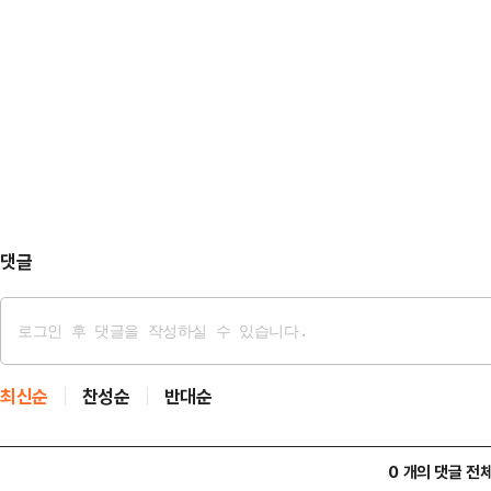
다.공개된 영상에 따르면 미확인 물체는 아프가니
다. 해당 영상은 지난 2020년 11월 미 공군 소속
방부는 이 미상의 원반을 UAP로 분류했다.UAP란 Unid
댓글
최신순
찬성순
반대순
0 개의 댓글 전