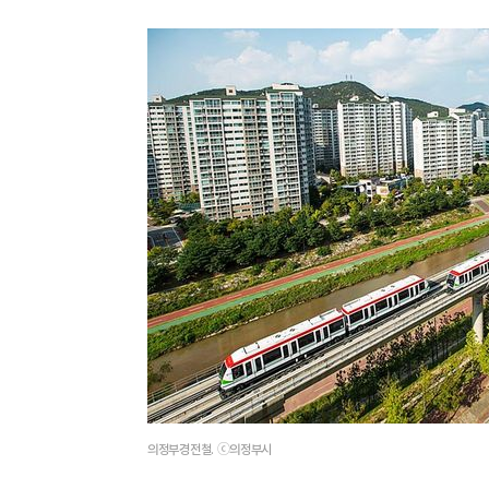
의정부경전철. ⓒ의정부시