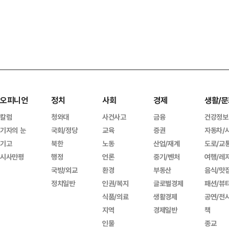
오피니언
정치
사회
경제
생활/문
칼럼
청와대
사건사고
금융
건강정보
기자의 눈
국회/정당
교육
증권
자동차/
기고
북한
노동
산업/재계
도로/교
시사만평
행정
언론
중기/벤처
여행/레
국방/외교
환경
부동산
음식/맛
정치일반
인권/복지
글로벌경제
패션/뷰
식품/의료
생활경제
공연/전
지역
경제일반
책
인물
종교