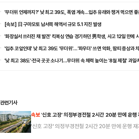
'무더위 언제까지?' 낮 최고 39도, 폭염 계속…입추 유래와 챙겨 먹으면 좋
[속보] 日 구마모토 남서쪽 해역서 규모 5.1 지진 발생
'화장실서 쓰러진 채 발견' 킥복싱 연습 경기하던 男학생, 사고 12일 만에 
'입추 코앞인데' 낮 최고 39도 '무더위'…'파우더' 쓰면 악화, 땀띠 증상과
'낮 최고 38도'·전국 곳곳 소나기…무더위 속 체력 높이는 '8월 제철' 과일
관련기사
속보
'신호 고장' 의정부경전철 2시간 20분 만에 운행
'신호 고장' 의정부경전철 2시간 20분 만에 운행 