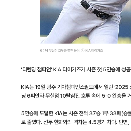
6이닝 무실점 호투를 펼친 올러. ⓒ KIA 타이거즈
'디펜딩 챔피언' KIA 타이거즈가 시즌 첫 5연승에 성공
KIA는 19일 광주 기아챔피언스필드에서 열린 ‘2025 
닝 6피안타 무실점 10탈삼진 호투 속에 5-0 완승을 
5연승에 도달한 KIA는 시즌 전적 37승 1무 33패(승률
로 줄였다. 선두 한화와의 격차는 4.5경기 차다. 반면,