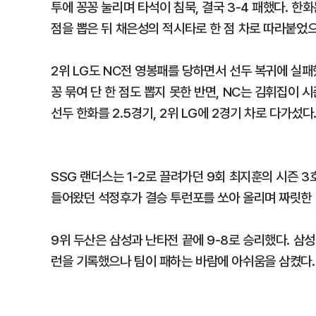
투에 꽁꽁 눌리며 타석이 침묵, 결국 3-4 패했다. 한화
점을 뽑은 뒤 채은성의 적시타로 한 점 차로 따라붙었
2위 LG도 NC전 영봉패를 당하면서 선두 복귀에 실패했
꽁 묶여 단 한 점도 뽑지 못한 반면, NC는 김휘집이 
선두 한화를 2.5경기, 2위 LG에 2경기 차로 다가섰다
SSG 랜더스는 1-2로 끌려가던 9회 최지훈의 시즌 
들어왔던 석정후가 결승 투런포를 쏘아 올리며 짜릿한 4
9위 두산은 삼성과 난타전 끝에 9-8로 승리했다. 삼성
런을 기록했으나 팀이 패하는 바람에 아쉬움을 삼켰다.