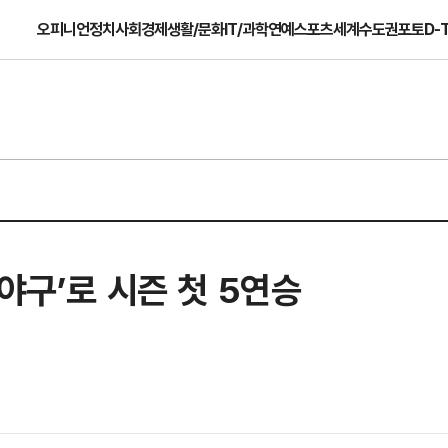
오피니언
정치
사회
경제
생활/문화
IT/과학
연예
스포츠
세계
수도권
포토
D-
야구’로 시즌 첫 5연승