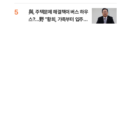
다
5
10
與, 주택문제 해결책이 버스 하우
SK
스?…野 "황희, 가족부터 입주해
당…
라"