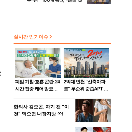
우석에 “100% 확신, 억울할 것”
2
는
로