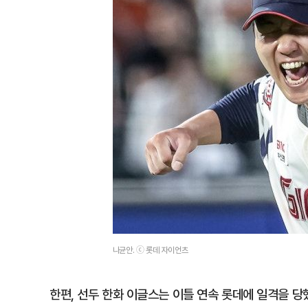
나균안. ⓒ 롯데 자이언츠
한편, 선두 한화 이글스는 이틀 연속 롯데에 일격을 