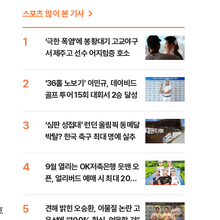
스포츠 많이 본 기사
1
‘극한 폭염’에 봉황대기 고교야구
서 제주고 선수 어지럼증 호소
2
‘36홀 노보기’ 이민규, 데이비드
골프 투어 15회 대회서 2승 달성
3
‘심판 성접대’ 런던 올림픽 동메달
박탈? 한국 축구 최대 명예 실추
4
9월 열리는 OK저축은행 읏맨 오
픈, 얼리버드 예매 시 최대 20%
할인
5
견해 밝힌 오승환, 이물질 논란 고
호