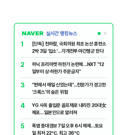
실시간 랭킹뉴스
1
6
[단독] 천하람, 국회의원 최초 논산 훈련소
송영길·김
2박 3일 '입소'…각개전투·야간행군 한다
법사위원들
2
7
하닉 프리마켓 하한가 논란에…NXT "12
"탕탕탕"
일부터 상·하한가 주문금지"
용의자 포
3
8
"편해서 매일 신었는데"...전문가가 경고한
전당대회 
'크록스'의 숨은 위험
만명 개
4
9
YG 사옥 출입문 골프채로 내리친 20대女
"우리가 
체포…일본인으로 알려져
다" 허지
5
10
폭염 중대경보 7일 오후 6시 해제…토요
[단독 인
일 최저 22℃, 최고 36℃
된 C교수