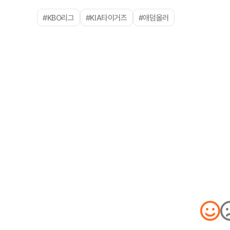
#KBO리그
#KIA타이거즈
#애덤올러