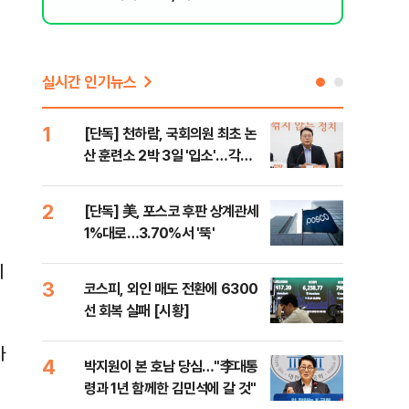
된 행위"
실시간 인기뉴스
1
6
[단독] 천하람, 국회의원 최초 논
韓·
산 훈련소 2박 3일 '입소'…각개
처음
전투·야간행군 한다
2
7
[단독] 美, 포스코 후판 상계관세
2개
1%대로…3.70%서 '뚝'
케미
(종
이
3
8
코스피, 외인 매도 전환에 6300
폭염
선 회복 실패 [시황]
제…
36
차
4
9
박지원이 본 호남 당심…"李대통
[데
령과 1년 함께한 김민석에 갈 것"
원이