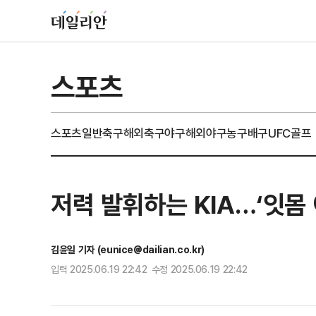
스포츠
스포츠일반
축구
해외축구
야구
해외야구
농구
배구
UFC
골프
저력 발휘하는 KIA…‘잇몸 
김윤일 기자 (eunice@dailian.co.kr)
입력 2025.06.19 22:42 수정 2025.06.19 22:42